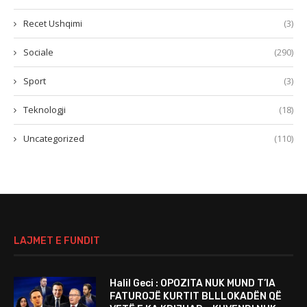
Recet Ushqimi
(3)
Sociale
(290)
Sport
(3)
Teknologji
(18)
Uncategorized
(110)
LAJMET E FUNDIT
Halil Geci : OPOZITA NUK MUND T’IA
FATUROJË KURTIT BLLLOKADËN QË