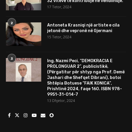
32 viteve të kontribojë në vendlindje.
17 Tetor, 2024
2
Antoneta Krasniqi një artiste e cila
jetonë dhe vepronë në Gjermani
15 Tetor, 2024
3
Ing. Nazmi Peci, “DEMOKRACIA E
PROLONGUAR 2”, publicistikë,
(Përgatitur për shtyp nga Prof. Demë
Jashari dhe Shefqet Dibrani), botoi
Shtëpia Botuese “FAIK KONICA”,
Prishtinë 2024, faqe 160. ISBN 978-
9951-31-014-7
13 Dhjetor, 2024