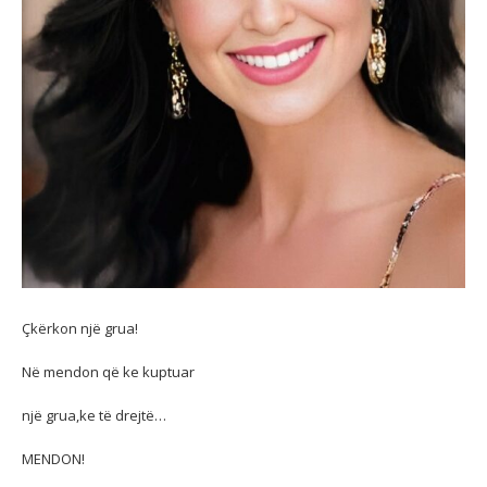
Çkërkon një grua!
Në mendon që ke kuptuar
një grua,ke të drejtë…
MENDON!