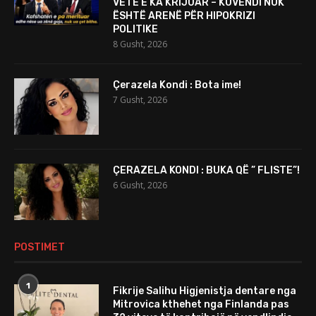
VETË E KA KRIJUAR – KUVENDI NUK
ËSHTË ARENË PËR HIPOKRIZI
POLITIKE
8 Gusht, 2026
Çerazela Kondi : Bota ime!
7 Gusht, 2026
ÇERAZELA KONDI : BUKA QË ” FLISTE”!
6 Gusht, 2026
POSTIMET
1
Fikrije Salihu Higjenistja dentare nga
Mitrovica kthehet nga Finlanda pas