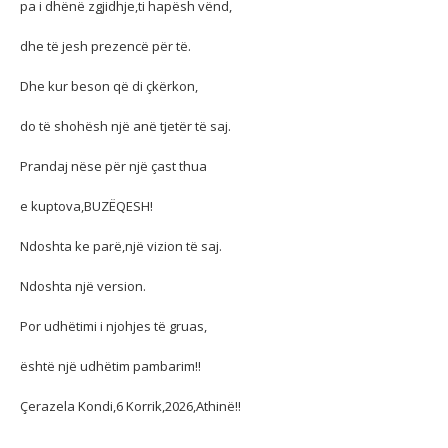
pa i dhënë zgjidhje,ti hapësh vënd,
dhe të jesh prezencë për të.
Dhe kur beson që di çkërkon,
do të shohësh një anë tjetër të saj.
Prandaj nëse për një çast thua
e kuptova,BUZËQESH!
Ndoshta ke parë,një vizion të saj.
Ndoshta një version.
Por udhëtimi i njohjes të gruas,
është një udhëtim pambarim!!
Çerazela Kondi,6 Korrik,2026,Athinë!!