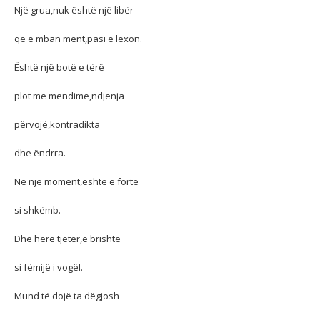
Një grua,nuk është një libër
që e mban mënt,pasi e lexon.
Është një botë e tërë
plot me mendime,ndjenja
përvojë,kontradikta
dhe ëndrra.
Në një moment,është e fortë
si shkëmb.
Dhe herë tjetër,e brishtë
si fëmijë i vogël.
Mund të dojë ta dëgjosh