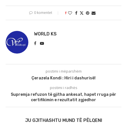
0 komentet
1
WORLD KS
postimi i mëparshëm
Çerazela Kondi : Hiri i dashurisë!
postimi i radhës
Supremja refuzon të gjitha ankesat, hapet rruga për
certifikimin e rezultatit zgjedhor
JU GJITHASHTU MUND TË PËLQENI