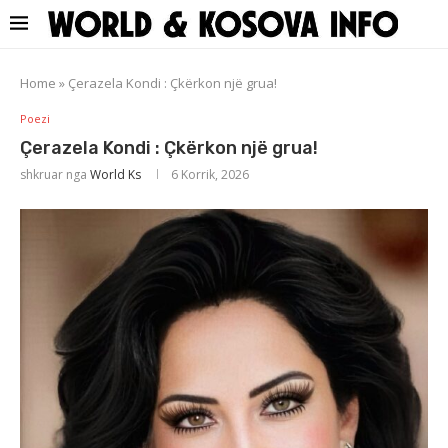
Home
»
Çerazela Kondi : Çkërkon një grua!
Poezi
Çerazela Kondi : Çkërkon një grua!
shkruar nga
World Ks
6 Korrik, 2026