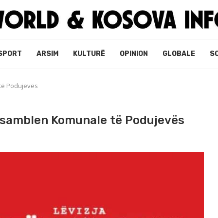
SPORT
ARSIM
KULTURË
OPINION
GLOBALE
S
të Podujevës
 asamblen Komunale të Podujevës