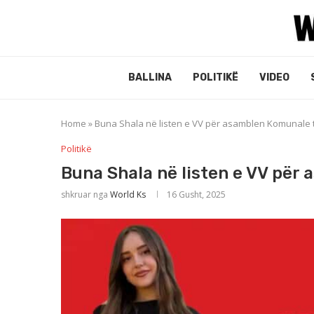
BALLINA
POLITIKË
VIDEO
Home
»
Buna Shala në listen e VV për asamblen Komunale 
Politikë
Buna Shala në listen e VV për
shkruar nga
World Ks
16 Gusht, 2025