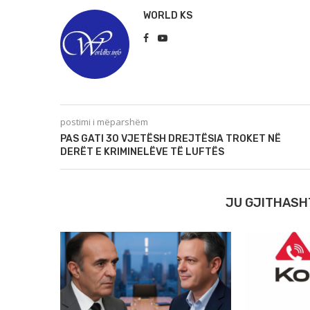
WORLD KS
postimi i mëparshëm
PAS GATI 30 VJETËSH DREJTËSIA TROKET NË
DERËT E KRIMINELËVE TË LUFTËS
JU GJITHASH