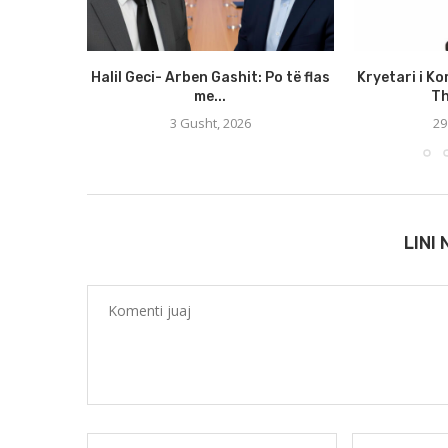
Halil Geci- Arben Gashit: Po të flas
Kryetari i Ko
me...
Th
3 Gusht, 2026
29
LINI