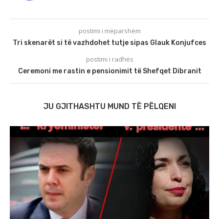
postimi i mëparshëm
Tri skenarët si të vazhdohet tutje sipas Glauk Konjufces
postimi i radhës
Ceremoni me rastin e pensionimit të Shefqet Dibranit
JU GJITHASHTU MUND TË PËLQENI