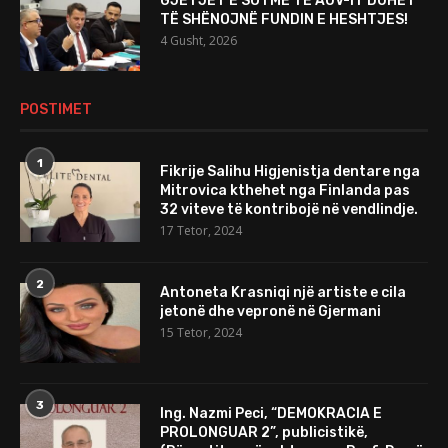
GJETJET E SOTME TË AUV-IT DUHET
TË SHËNOJNË FUNDIN E HESHTJES!
4 Gusht, 2026
POSTIMET
1
Fikrije Salihu Higjenistja dentare nga
Mitrovica kthehet nga Finlanda pas
32 viteve të kontribojë në vendlindje.
17 Tetor, 2024
2
Antoneta Krasniqi një artiste e cila
jetonë dhe vepronë në Gjermani
15 Tetor, 2024
3
Ing. Nazmi Peci, “DEMOKRACIA E
PROLONGUAR 2”, publicistikë,