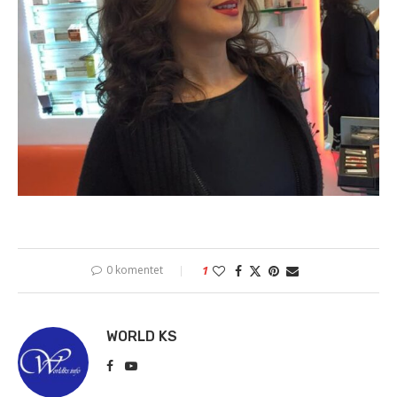
0 komentet
1
WORLD KS