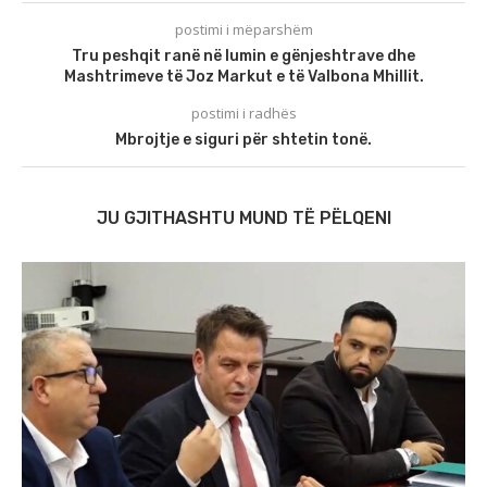
postimi i mëparshëm
Tru peshqit ranë në lumin e gënjeshtrave dhe
Mashtrimeve të Joz Markut e të Valbona Mhillit.
postimi i radhës
Mbrojtje e siguri për shtetin tonë.
JU GJITHASHTU MUND TË PËLQENI