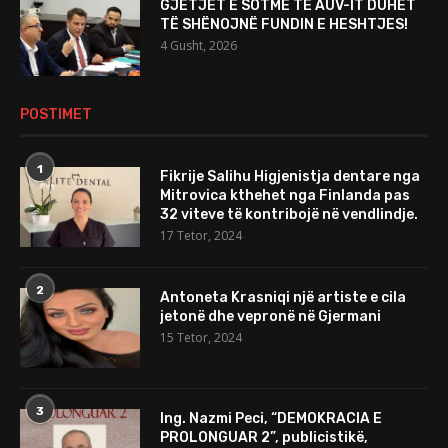
GJETJET E SOTME TË AUV-IT DUHET
TË SHËNOJNË FUNDIN E HESHTJES!
4 Gusht, 2026
POSTIMET
1
Fikrije Salihu Higjenistja dentare nga
Mitrovica kthehet nga Finlanda pas
32 viteve të kontribojë në vendlindje.
17 Tetor, 2024
2
Antoneta Krasniqi një artiste e cila
jetonë dhe vepronë në Gjermani
15 Tetor, 2024
3
Ing. Nazmi Peci, “DEMOKRACIA E
PROLONGUAR 2”, publicistikë,