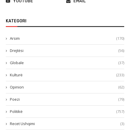
YOUTUBE
EMAIL
KATEGORI
Arsim
(170)
Drejtësi
(56)
Globale
(37)
Kulturë
(233)
Opinion
(62)
Poezi
(79)
Politikë
(757)
Recet Ushqimi
(3)