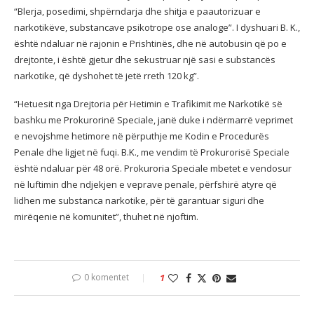
“Blerja, posedimi, shpërndarja dhe shitja e paautorizuar e
narkotikëve, substancave psikotrope ose analoge”. I dyshuari B. K.,
është ndaluar në rajonin e Prishtinës, dhe në autobusin që po e
drejtonte, i është gjetur dhe sekustruar një sasi e substancës
narkotike, që dyshohet të jetë rreth 120 kg”.
“Hetuesit nga Drejtoria për Hetimin e Trafikimit me Narkotikë së
bashku me Prokurorinë Speciale, janë duke i ndërmarrë veprimet
e nevojshme hetimore në përputhje me Kodin e Procedurës
Penale dhe ligjet në fuqi. B.K., me vendim të Prokurorisë Speciale
është ndaluar për 48 orë. Prokuroria Speciale mbetet e vendosur
në luftimin dhe ndjekjen e veprave penale, përfshirë atyre që
lidhen me substanca narkotike, për të garantuar siguri dhe
mirëqenie në komunitet”, thuhet në njoftim.
0 komentet
1