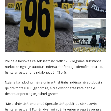
Policia e Kosovës ka sekuestruar rreth 120 kilogramë substancë
narkotike nga një autobus, ndërsa shoferi i tij, i identifikuar si B.K.,
është arrestuar dhe ndalohet për 48 orë.
Ngjarja ka ndodhur në rajonin e Prishtinës, ndërsa në autobusin
që drejtonte B.K. u gjet droga, e cila dyshohet të ketë qenë e
destinuar për treg të jashtëligjshëm.
“Me urdhër të Prokurorisë Speciale të Republikës së Kosovës
është arrestuar B.K., nën dyshimin për kryerjen e veprës penale