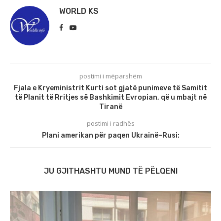
WORLD KS
postimi i mëparshëm
Fjala e Kryeministrit Kurti sot gjatë punimeve të Samitit
të Planit të Rritjes së Bashkimit Evropian, që u mbajt në
Tiranë
postimi i radhës
Plani amerikan për paqen Ukrainë–Rusi:
JU GJITHASHTU MUND TË PËLQENI