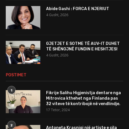
Abide Gashi : FORCA E NJERIUT
4 Gusht, 2026
GJETJET E SOTME TË AUV-IT DUHET
TË SHËNOJNË FUNDIN E HESHTJES!
4 Gusht, 2026
POSTIMET
1
Fikrije Salihu Higjenistja dentare nga
Mitrovica kthehet nga Finlanda pas
32 viteve të kontribojë në vendlindje.
17 Tetor, 2024
2
Antoneta Krasniqi një artiste e cila