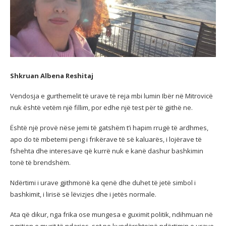
Shkruan Albena Reshitaj
Vendosja e gurthemelit të urave të reja mbi lumin Ibër në Mitrovicë
nuk është vetëm një fillim, por edhe një test për të gjithë ne.
Është një provë nëse jemi të gatshëm
t’i hapim rrugë të ardhmes,
apo do të mbetemi peng i frikërave të së kaluarës, i lojërave të
fshehta dhe interesave që kurrë nuk e kanë dashur bashkimin
tonë të brendshëm.
Ndërtimi i urave gjithmonë ka qenë dhe duhet të jetë simbol i
bashkimit, i lirisë së lëvizjes dhe i jetës normale.
Ata që dikur, nga frika ose mungesa e guximit politik, ndihmuan në
ngritjen e murit të ndarjes, sot po kundërshtojnë ndërtimin e urave