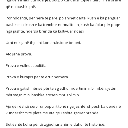
që na bashkojnë.
Por ndoshta, për herë të parë, po shihet qartë: kush e ka penguar
bashkimin, kush e ka trembur normalitetin, kush ka folur për paqe
nga jashtë, ndërsa brenda ka kultivuar ndasi.
Urat nuk janë thjesht konstruksione betoni.
Ato janë prova.
Prova e vullnetit politik.
Prova e kurajos për të ecur përpara.
Prova e gatishmërisë për të zgjedhur ndërtimin mbi frikën, jetën
mbi stagnimin, bashkëjetesën mbi izolimin.
Ajo që i është servirur popullit tonë nga jashtë, shpesh ka qenë në
kundërshtim të plotë me atë që i është gatuar brenda.
Sot është koha për të zgjedhur anën e duhur të historisë.