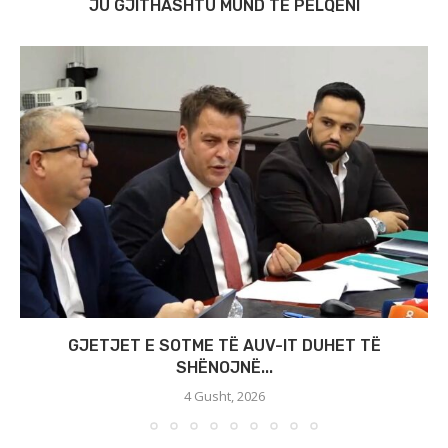
JU GJITHASHTU MUND TË PËLQENI
GJETJET E SOTME TË AUV-IT DUHET TË
SHËNOJNË...
4 Gusht, 2026