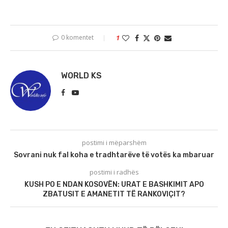
0 komentet
1
WORLD KS
postimi i mëparshëm
Sovrani nuk fal koha e tradhtarëve të votës ka mbaruar
postimi i radhës
KUSH PO E NDAN KOSOVËN: URAT E BASHKIMIT APO
ZBATUSIT E AMANETIT TË RANKOVIÇIT?