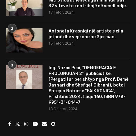
Mitrovica kthehet nga Finlanda pas
32 viteve të kontribojë në vendlindje.
17 Tetor, 2024
2
Antoneta Krasniqi një artiste e cila
jetonë dhe vepronë në Gjermani
15 Tetor, 2024
3
Ing. Nazmi Peci, “DEMOKRACIA E
PROLONGUAR 2”, publicistikë,
(Përgatitur për shtyp nga Prof. Demë
Jashari dhe Shefqet Dibrani), botoi
Shtëpia Botuese “FAIK KONICA”,
Prishtinë 2024, faqe 160. ISBN 978-
9951-31-014-7
13 Dhjetor, 2024