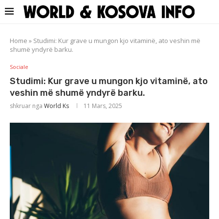
Home
»
Studimi: Kur grave u mungon kjo vitaminë, ato veshin më
shumë yndyrë barku.
Sociale
Studimi: Kur grave u mungon kjo vitaminë, ato
veshin më shumë yndyrë barku.
shkruar nga
World Ks
11 Mars, 2025