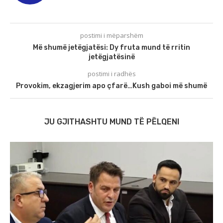
postimi i mëparshëm
Më shumë jetëgjatësi: Dy fruta mund të rritin
jetëgjatësinë
postimi i radhës
Provokim, ekzagjerim apo çfarë…Kush gaboi më shumë
JU GJITHASHTU MUND TË PËLQENI