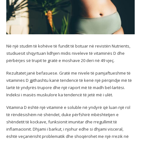
Në një studim të kohëve të fundit të botuar në revistën Nutrients,
studiuesit shqyrtuan lidhjen midis niveleve të vitaminës D dhe
përbërjes së trupit te gratë e moshave 20 deri në 49 vjeç.
Rezultatet janë befasuese. Gratë me nivele të pamjaftueshme të
vitaminës D gjithashtu kanë tendencë të kenë një përqindje më të
lartë të yndyrës trupore dhe një raport më të madh bel-lartësi.
Indeksi i masës muskulore ka tendencë të jetë më i ulët.
Vitamina D është një vitaminë e soluble në yndyrë që luan një rol
të rëndësishëm në shëndet, duke përfshirë mbështetjen e
shëndetit të kockave, funksionit imunitar dhe rregullimit të
inflamacionit. Dhjami i barkut, i njohur edhe si dhjami visceral,
është veçanërisht problematik dhe shoqërohet me një rrezik në