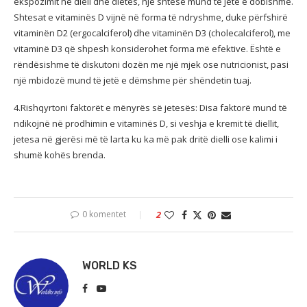
ekspozimit në diell dhe dietës, një shtesë mund të jetë e dobishme.
Shtesat e vitaminës D vijnë në forma të ndryshme, duke përfshirë
vitaminën D2 (ergocalciferol) dhe vitaminën D3 (cholecalciferol), me
vitaminë D3 që shpesh konsiderohet forma më efektive. Është e
rëndësishme të diskutoni dozën me një mjek ose nutricionist, pasi
një mbidozë mund të jetë e dëmshme për shëndetin tuaj.
4.Rishqyrtoni faktorët e mënyrës së jetesës: Disa faktorë mund të
ndikojnë në prodhimin e vitaminës D, si veshja e kremit të diellit,
jetesa në gjerësi më të larta ku ka më pak dritë dielli ose kalimi i
shumë kohës brenda.
0 komentet
2
WORLD KS