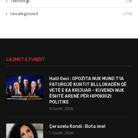
Teknologji
(18)
Uncategorized
(110)
LAJMET E FUNDIT
Halil Geci : OPOZITA NUK MUND T’IA
FATUROJË KURTIT BLLLOKADËN QË
VETË E KA KRIJUAR – KUVENDI NUK
ËSHTË ARENË PËR HIPOKRIZI
POLITIKE
8 Gusht, 2026
Çerazela Kondi : Bota ime!
7 Gusht, 2026