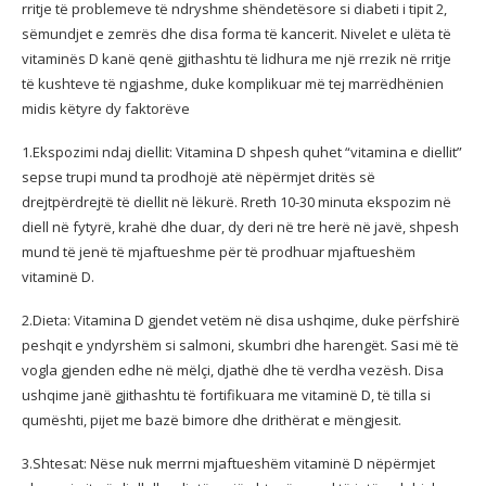
rritje të problemeve të ndryshme shëndetësore si diabeti i tipit 2,
sëmundjet e zemrës dhe disa forma të kancerit. Nivelet e ulëta të
vitaminës D kanë qenë gjithashtu të lidhura me një rrezik në rritje
të kushteve të ngjashme, duke komplikuar më tej marrëdhënien
midis këtyre dy faktorëve
1.Ekspozimi ndaj diellit: Vitamina D shpesh quhet “vitamina e diellit”
sepse trupi mund ta prodhojë atë nëpërmjet dritës së
drejtpërdrejtë të diellit në lëkurë. Rreth 10-30 minuta ekspozim në
diell në fytyrë, krahë dhe duar, dy deri në tre herë në javë, shpesh
mund të jenë të mjaftueshme për të prodhuar mjaftueshëm
vitaminë D.
2.Dieta: Vitamina D gjendet vetëm në disa ushqime, duke përfshirë
peshqit e yndyrshëm si salmoni, skumbri dhe harengët. Sasi më të
vogla gjenden edhe në mëlçi, djathë dhe të verdha vezësh. Disa
ushqime janë gjithashtu të fortifikuara me vitaminë D, të tilla si
qumështi, pijet me bazë bimore dhe drithërat e mëngjesit.
3.Shtesat: Nëse nuk merrni mjaftueshëm vitaminë D nëpërmjet