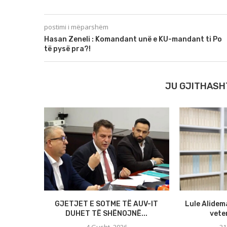
postimi i mëparshëm
Hasan Zeneli : Komandant unë e KU-mandant ti Po
të pysë pra?!
JU GJITHASH
GJETJET E SOTME TË AUV-IT
Lule Alidem
DUHET TË SHËNOJNË...
veten