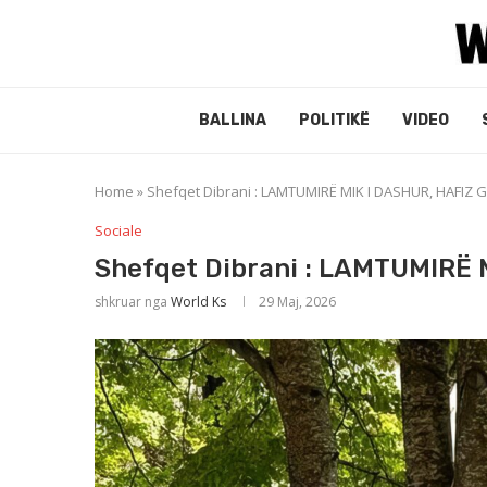
BALLINA
POLITIKË
VIDEO
Home
»
Shefqet Dibrani : LAMTUMIRË MIK I DASHUR, HAFIZ 
Sociale
Shefqet Dibrani : LAMTUMIRË 
shkruar nga
World Ks
29 Maj, 2026