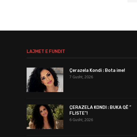
LAJMET E FUNDIT
Çerazela Kondi : Bota ime!
7 Gusht, 2026
ÇERAZELA KONDI : BUKA QË ”
FLISTE”!
6 Gusht, 2026