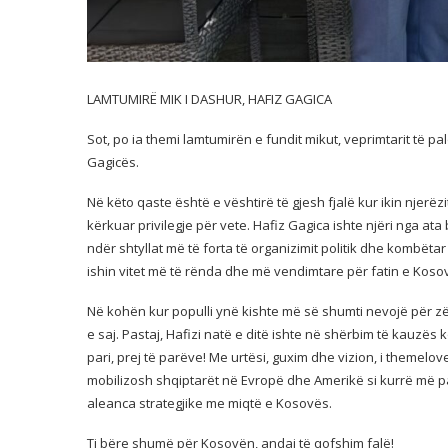
LAMTUMIRË MIK I DASHUR, HAFIZ GAGICA
Sot, po ia themi lamtumirën e fundit mikut, veprimtarit të 
Gagicës.
Në këto qaste është e vështirë të gjesh fjalë kur ikin njerë
kërkuar privilegje për vete. Hafiz Gagica ishte njëri nga ata 
ndër shtyllat më të forta të organizimit politik dhe kombëtar
ishin vitet më të rënda dhe më vendimtare për fatin e Koso
Në kohën kur populli ynë kishte më së shumti nevojë për zë,
e saj. Pastaj, Hafizi natë e ditë ishte në shërbim të kauzës
pari, prej të parëve! Me urtësi, guxim dhe vizion, i themelove
mobilizosh shqiptarët në Evropë dhe Amerikë si kurrë më p
aleanca strategjike me miqtë e Kosovës.
Ti bëre shumë për Kosovën, andaj të qofshim falë!