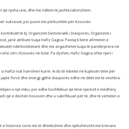
uri që njoha unë, dhe me ndikim të jashtëzakonshëm.
j për sukseset, por punoi me përkushtim për Kosovën.
tributit të tij: Organizimi Demokratik i Diasporës, Organizimi i
ë, janë atribute tuaja Hafiz Gagica. Pastaj ti bëre afirmimin e
e aleatët ndërkombëtarë dhe me angazhimet tuaja të pandërprera në
she zëri i Kosovës në botë. Pa dyshim, Hafiz Gagica ishte njeri i
 si Hafizi nuk harrohen kurrë. Ai do të mbetet në kujtesën time për
 japte forcë dhe energji gjithë diasporës edhe në ditët më të vështira.
umbjen e një miku, por edhe boshllëkun që lënë njerëzit e mëdhenj
ash që e deshën Kosovën dhe u sakrifikuan për të, dhe të vërtetën e
jesë e historisë sonë më të dhimbshme dhe njëkohësisht më krenare.