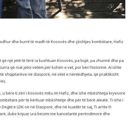
palodhur dhe burrit të madh të Kosovës dhe çështjes kombëtare, Hafiz
zit që një jetë të tërë ia kushtuan Kosovës, pa bujë, pa zhurmë dhe pa
burra që nuk jetoi vetëm për kohën e vet, por bëri historinë. Ai ishte
 të shqiptarëve në diasporë, në vitet e nëntëdhjeta, që praktikisht
vës.
 u bëre ti zëri i Kosovës miku im Hafiz, dhe ishe mbështetja kryesore
 kombëtare për të kërkuar mbështetje dhe për të bërë aleatë. Ti ishe i
 Degët e LDK-së në Diasporë, dhe në kuadër të saj, Ti arrite t’i
arë, duke krijuar ura besimi me kancelaritë perëndimore dhe