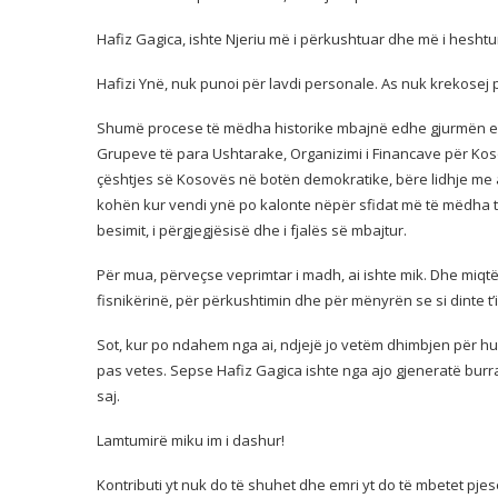
Hafiz Gagica, ishte Njeriu më i përkushtuar dhe më i hesht
Hafizi Ynë, nuk punoi për lavdi personale. As nuk krekose
Shumë procese të mëdha historike mbajnë edhe gjurmën e kon
Grupeve të para Ushtarake, Organizimi i Financave për Kosov
çështjes së Kosovës në botën demokratike, bëre lidhje m
kohën kur vendi ynë po kalonte nëpër sfidat më të mëdha ti i
besimit, i përgjegjësisë dhe i fjalës së mbajtur.
Për mua, përveçse veprimtar i madh, ai ishte mik. Dhe miqtë
fisnikërinë, për përkushtimin dhe për mënyrën se si dinte t’i
Sot, kur po ndahem nga ai, ndjejë jo vetëm dhimbjen për h
pas vetes. Sepse Hafiz Gagica ishte nga ajo gjeneratë burr
saj.
Lamtumirë miku im i dashur!
Kontributi yt nuk do të shuhet dhe emri yt do të mbetet p