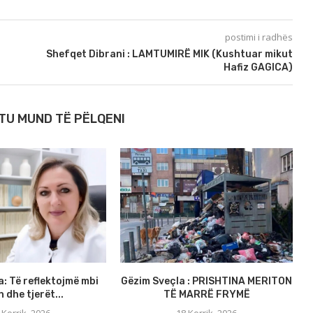
postimi i radhës
Shefqet Dibrani : LAMTUMIRË MIK (Kushtuar mikut
Hafiz GAGICA)
TU MUND TË PËLQENI
a: Të reflektojmë mbi
Gëzim Sveçla : PRISHTINA MERITON
S
 dhe tjerët...
TË MARRË FRYMË