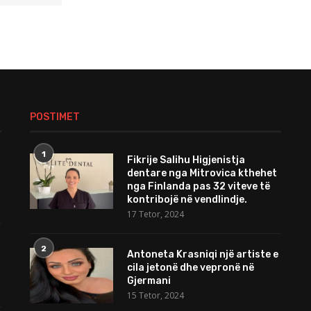
POSTIMET
1
Fikrije Salihu Higjenistja
dentare nga Mitrovica kthehet
nga Finlanda pas 32 viteve të
kontribojë në vendlindje.
17 Tetor, 2024
2
Antoneta Krasniqi një artiste e
cila jetonë dhe vepronë në
Gjermani
15 Tetor, 2024