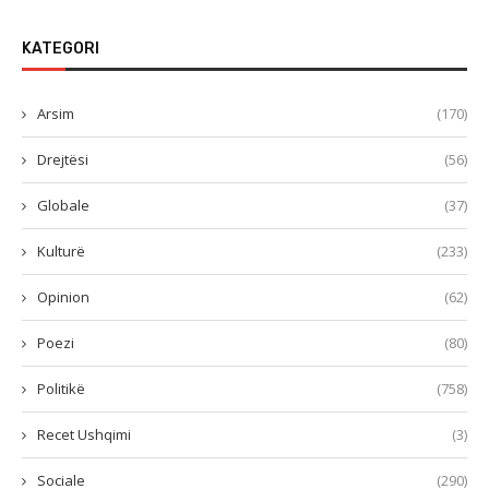
KATEGORI
Arsim
(170)
Drejtësi
(56)
Globale
(37)
Kulturë
(233)
Opinion
(62)
Poezi
(80)
Politikë
(758)
Recet Ushqimi
(3)
Sociale
(290)