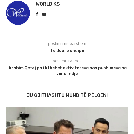
WORLD KS
postimi i mëparshëm
Të dua, o shqipe
postimi i radhës
Ibrahim Qetaj po i kthehet aktiviteteve pas pushimeve në
vendlindje
JU GJITHASHTU MUND TË PËLQENI