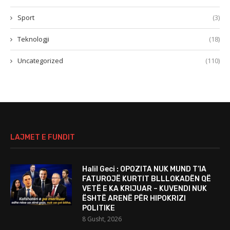
Sport
(3)
Teknologji
(18)
Uncategorized
(110)
LAJMET E FUNDIT
Halil Geci : OPOZITA NUK MUND T’IA
FATUROJË KURTIT BLLLOKADËN QË
VETË E KA KRIJUAR – KUVENDI NUK
ËSHTË ARENË PËR HIPOKRIZI
POLITIKE
8 Gusht, 2026