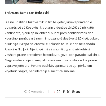
Shkruan: Ramazan Bekteshi
Dje në Prishtinë takova mikun tim të vjetër, kryeveprimtarin e
pavarësisë së Kosovës, kryetarin e degëve të LDK-së në katër
kontinente, njeriu që ia lehtësoi punët presidentit historik dhe
koordinoi punët e një numri impozant të degëve të LDK-së, duke u
nisur nga Evropa në Australi e Zelandë të Re, e deri ne Kanada,
Alaskë e Nju Jork! Njeriu që më së shumti u gjend në kohë të
vështira pranë presidentit historik I. Rugova, por, paradoksalisht z.
Gagica mbetet njeriu më pak i vlerësuar nga politika edhe pranë
veprave jetësore. Por, ne bashkëveprimtarët e tij, i përkulemi
kryetarit Gagica, per lidership e sakrifica sublime!
0 komentet
1