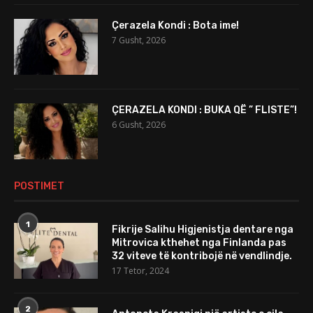
Çerazela Kondi : Bota ime!
7 Gusht, 2026
ÇERAZELA KONDI : BUKA QË ” FLISTE”!
6 Gusht, 2026
POSTIMET
1
Fikrije Salihu Higjenistja dentare nga
Mitrovica kthehet nga Finlanda pas
32 viteve të kontribojë në vendlindje.
17 Tetor, 2024
2