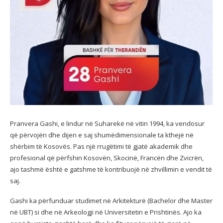
Pranvera Gashi, e lindur në Suharekë në vitin 1994, ka vendosur
që përvojën dhe dijen e saj shumëdimensionale ta kthejë në
shërbim të Kosovës. Pas një rrugëtimi të
gjatë akademik dhe
profesional që përfshin Kosovën, Skocinë, Francën dhe Zvicrën,
ajo tashmë është e gatshme të kontribuojë në zhvillimin e vendit të
saj.
Gashi ka përfunduar studimet në Arkitekturë (Bachelor dhe Master
në UBT) si dhe në Arkeologji në Universitetin e Prishtinës. Ajo ka