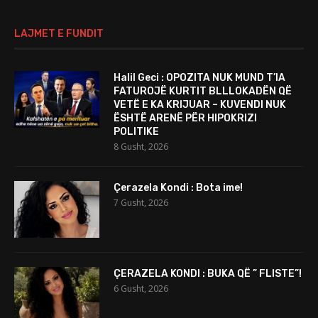
LAJMET E FUNDIT
Halil Geci : OPOZITA NUK MUND T’IA
FATUROJË KURTIT BLLLOKADËN QË
VETË E KA KRIJUAR – KUVENDI NUK
ËSHTË ARENË PËR HIPOKRIZI
POLITIKE
8 Gusht, 2026
Çerazela Kondi : Bota ime!
7 Gusht, 2026
ÇERAZELA KONDI : BUKA QË ” FLISTE”!
6 Gusht, 2026