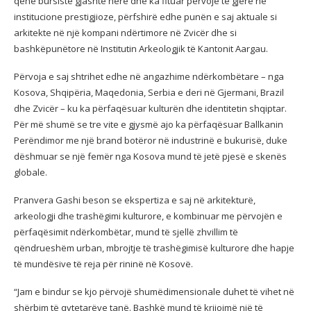
qenë bursiste gjashtë herë dhe ka fituar përvojë të gjerë në
institucione prestigjioze, përfshirë edhe punën e saj aktuale si
arkitekte në një kompani ndërtimore në Zvicër dhe si
bashkëpunëtore në Institutin Arkeologjik të Kantonit Aargau.
Përvoja e saj shtrihet edhe në angazhime ndërkombëtare – nga
Kosova, Shqipëria, Maqedonia, Serbia e deri në Gjermani, Brazil
dhe Zvicër – ku ka përfaqësuar kulturën dhe identitetin shqiptar.
Për më shumë se tre vite e gjysmë ajo ka përfaqësuar Ballkanin
Perëndimor me një brand botëror në industrinë e bukurisë, duke
dëshmuar se një femër nga Kosova mund të jetë pjesë e skenës
globale.
Pranvera Gashi beson se ekspertiza e saj në arkitekturë,
arkeologji dhe trashëgimi kulturore, e kombinuar me përvojën e
përfaqësimit ndërkombëtar, mund të sjellë zhvillim të
qëndrueshëm urban, mbrojtje të trashëgimisë kulturore dhe hapje
të mundësive të reja për rininë në Kosovë.
“Jam e bindur se kjo përvojë shumëdimensionale duhet të vihet në
shërbim të qytetarëve tanë. Bashkë mund të krijojmë një të