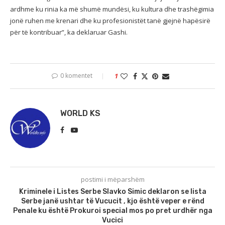
ardhme ku rinia ka më shumë mundësi, ku kultura dhe trashëgimia
jonë ruhen me krenari dhe ku profesionistët tanë gjejnë hapësirë
për të kontribuar”, ka deklaruar Gashi.
0 komentet
1
WORLD KS
postimi i mëparshëm
Kriminele i Listes Serbe Slavko Simic deklaron se lista
Serbe janë ushtar të Vucucit , kjo është veper e rënd
Penale ku është Prokuroi special mos po pret urdhër nga
Vucici