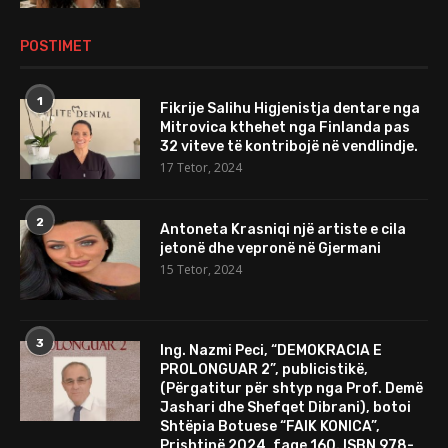
POSTIMET
1
Fikrije Salihu Higjenistja dentare nga
Mitrovica kthehet nga Finlanda pas
32 viteve të kontribojë në vendlindje.
17 Tetor, 2024
2
Antoneta Krasniqi një artiste e cila
jetonë dhe vepronë në Gjermani
15 Tetor, 2024
3
Ing. Nazmi Peci, “DEMOKRACIA E
PROLONGUAR 2”, publicistikë,
(Përgatitur për shtyp nga Prof. Demë
Jashari dhe Shefqet Dibrani), botoi
Shtëpia Botuese “FAIK KONICA”,
Prishtinë 2024, faqe 160. ISBN 978-