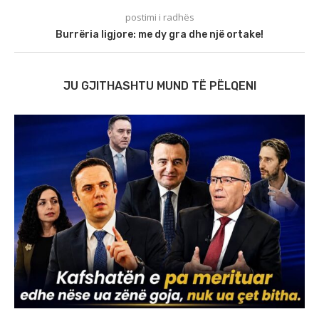
postimi i radhës
Burrëria ligjore: me dy gra dhe një ortake!
JU GJITHASHTU MUND TË PËLQENI