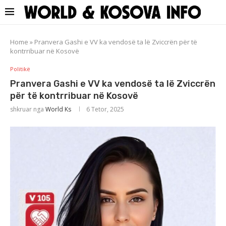
Home
»
Pranvera Gashi e VV ka vendosë ta lë Zviccrën për të
kontrribuar në Kosovë
Politikë
Pranvera Gashi e VV ka vendosë ta lë Zviccrën
për të kontrribuar në Kosovë
shkruar nga
World Ks
6 Tetor, 2025