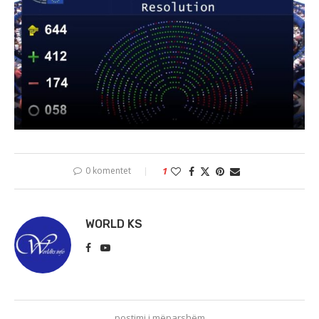
0 komentet
1
WORLD KS
postimi i mëparshëm