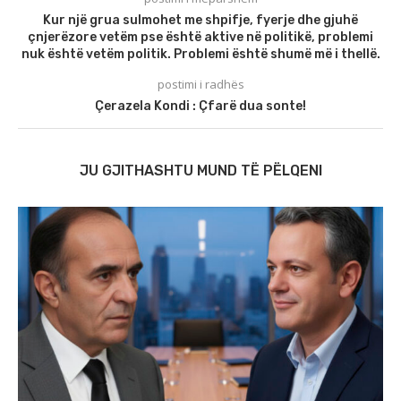
Kur një grua sulmohet me shpifje, fyerje dhe gjuhë
çnjerëzore vetëm pse është aktive në politikë, problemi
nuk është vetëm politik. Problemi është shumë më i thellë.
postimi i radhës
Çerazela Kondi : Çfarë dua sonte!
JU GJITHASHTU MUND TË PËLQENI