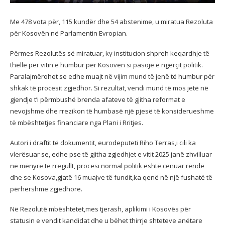
Me 478 vota për, 115 kundër dhe 54 abstenime, u miratua Rezoluta
për Kosovën në Parlamentin Evropian.
Përmes Rezolutës së miratuar, ky institucion shpreh keqardhje të
thellë për vitin e humbur për Kosovën si pasojë e ngërçit politik.
Paralajmërohet se edhe muajt në vijim mund të jenë të humbur për
shkak të procesit zgjedhor. Si rezultat, vendi mund të mos jetë në
gjendje t’i përmbushë brenda afateve të gjitha reformat e
nevojshme dhe rrezikon të humbasë një pjesë të konsiderueshme
të mbështetjes financiare nga Plani i Rritjes.
Autori i draftit të dokumentit, eurodeputeti Riho Terras,i cili ka
vlerësuar se, edhe pse të gjitha zgjedhjet e vitit 2025 janë zhvilluar
në mënyrë të rregullt, procesi normal politik është cenuar rëndë
dhe se Kosova,gjatë 16 muajve të fundit,ka qenë në një fushatë të
përhershme zgjedhore.
Në Rezolutë mbështetet,mes tjerash, aplikimi i Kosovës për
statusin e vendit kandidat dhe u bëhet thirrje shteteve anëtare