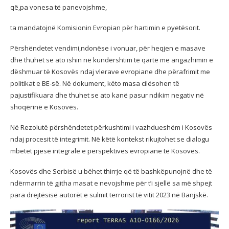
që,pa vonesa të panevojshme,
ta mandatojnë Komisionin Evropian për hartimin e pyetësorit.
Përshëndetet vendimi,ndonëse i vonuar, për heqjen e masave
dhe thuhet se ato ishin në kundërshtim të qartë me angazhimin e
dëshmuar të Kosovës ndaj vlerave evropiane dhe përafrimit me
politikat e BE-së. Në dokument, këto masa cilësohen të
pajustifikuara dhe thuhet se ato kanë pasur ndikim negativ në
shoqërinë e Kosovës.
Në Rezolutë përshëndetet përkushtimi i vazhdueshëm i Kosovës
ndaj procesit të integrimit. Në këtë kontekst rikujtohet se dialogu
mbetet pjesë integrale e perspektivës evropiane të Kosovës.
Kosovës dhe Serbisë u bëhet thirrje që të bashkëpunojnë dhe të
ndërmarrin të gjitha masat e nevojshme për t’i sjellë sa më shpejt
para drejtësisë autorët e sulmit terrorist të vitit 2023 në Banjskë.