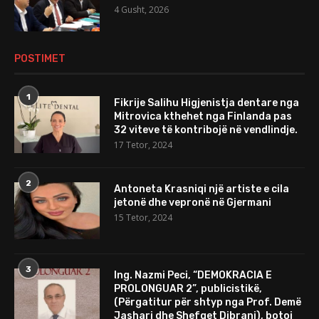
4 Gusht, 2026
POSTIMET
1
Fikrije Salihu Higjenistja dentare nga
Mitrovica kthehet nga Finlanda pas
32 viteve të kontribojë në vendlindje.
17 Tetor, 2024
2
Antoneta Krasniqi një artiste e cila
jetonë dhe vepronë në Gjermani
15 Tetor, 2024
3
Ing. Nazmi Peci, “DEMOKRACIA E
PROLONGUAR 2”, publicistikë,
(Përgatitur për shtyp nga Prof. Demë
Jashari dhe Shefqet Dibrani), botoi