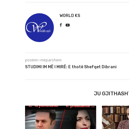
WORLD KS
postimi i mëparshëm
STUDIMI IM MË I MIRË: E thotë Shefqet Dibrani
JU GJITHASH