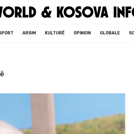
SPORT
ARSIM
KULTURË
OPINION
GLOBALE
S
të