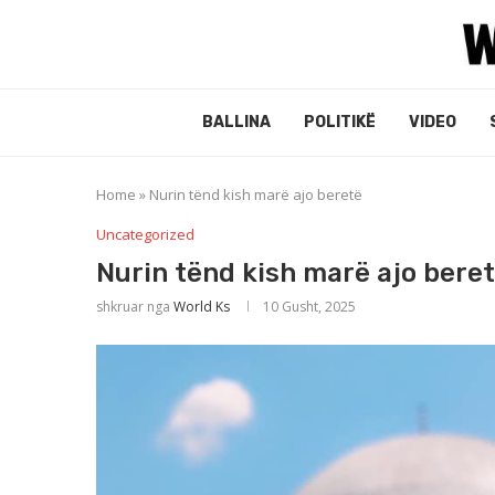
BALLINA
POLITIKË
VIDEO
Home
»
Nurin tënd kish marë ajo beretë
Uncategorized
Nurin tënd kish marë ajo bere
shkruar nga
World Ks
10 Gusht, 2025