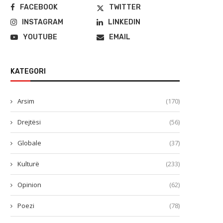
FACEBOOK
TWITTER
INSTAGRAM
LINKEDIN
YOUTUBE
EMAIL
KATEGORI
Arsim
(170)
Drejtësi
(56)
Globale
(37)
Kulturë
(233)
Opinion
(62)
Poezi
(78)