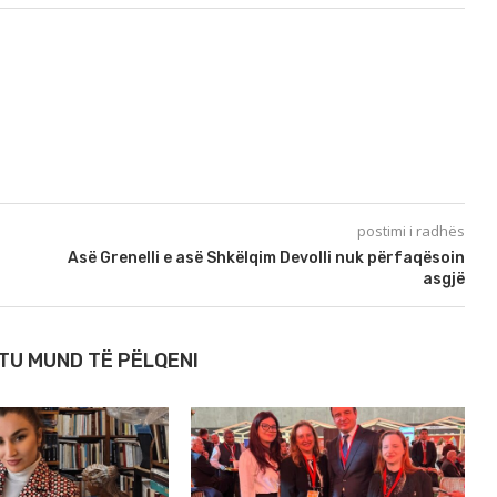
postimi i radhës
Asë Grenelli e asë Shkëlqim Devolli nuk përfaqësoin
asgjë
TU MUND TË PËLQENI