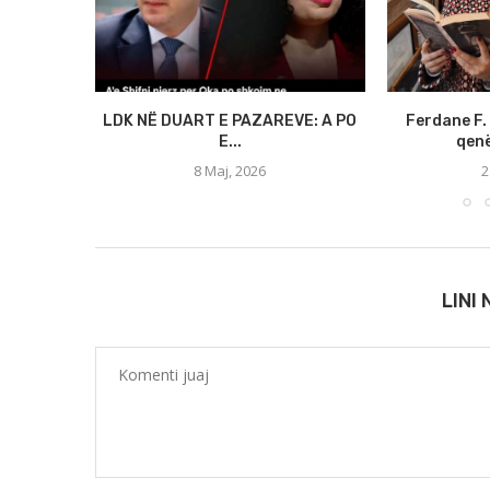
LDK NË DUART E PAZAREVE: A PO
Ferdane F. 
E...
qenë
8 Maj, 2026
2
LINI