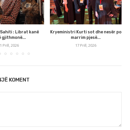
Sahiti : Librat kanë
Kryeministri Kurti sot dhe nesër po
 gjithmonë...
marrim pjesë...
1 Prill, 2026
17 Prill, 2026
 NJË KOMENT