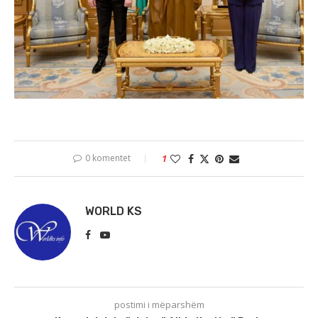
0 komentet
1
WORLD KS
postimi i mëparshëm