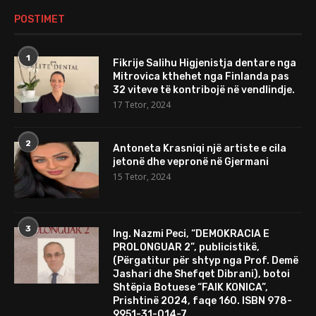
POSTIMET
1
Fikrije Salihu Higjenistja dentare nga
Mitrovica kthehet nga Finlanda pas
32 viteve të kontribojë në vendlindje.
17 Tetor, 2024
2
Antoneta Krasniqi një artiste e cila
jetonë dhe vepronë në Gjermani
15 Tetor, 2024
3
Ing. Nazmi Peci, “DEMOKRACIA E
PROLONGUAR 2”, publicistikë,
(Përgatitur për shtyp nga Prof. Demë
Jashari dhe Shefqet Dibrani), botoi
Shtëpia Botuese “FAIK KONICA”,
Prishtinë 2024, faqe 160. ISBN 978-
9951-31-014-7