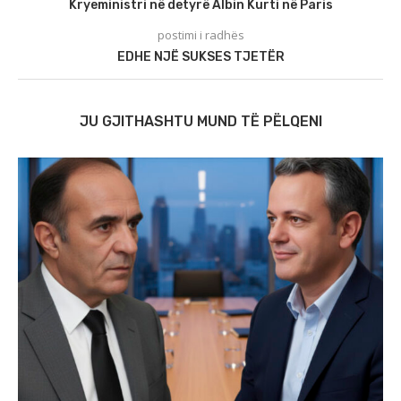
Kryeministri në detyrë Albin Kurti në Paris
postimi i radhës
EDHE NJË SUKSES TJETËR
JU GJITHASHTU MUND TË PËLQENI