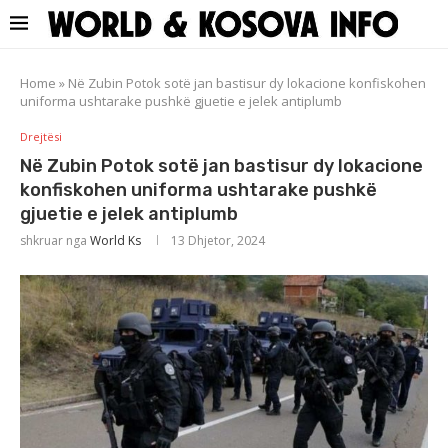
Home
»
Në Zubin Potok sotë jan bastisur dy lokacione konfiskohen
uniforma ushtarake pushkë gjuetie e jelek antiplumb
Drejtësi
Në Zubin Potok sotë jan bastisur dy lokacione
konfiskohen uniforma ushtarake pushkë
gjuetie e jelek antiplumb
shkruar nga
World Ks
13 Dhjetor, 2024