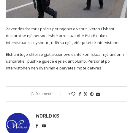
Zëvendësdrejtori i policis për rajonin e veriut , Veton Elshani
deklaroi se një person është arrestuar dhe është duke u
intervistuar si i dyshuar , ndërsa një tjetër pritet të intervistohet .
Elshani tutje shtoi se gjat aksioneve është konfiskuar një uniform
ushtarake , pushkë gjuetie e jelek antiplumb, Përsonat po
intervistohen nën dyshimin e përvetësimit të detyrës
0 komentet
3
WORLD KS