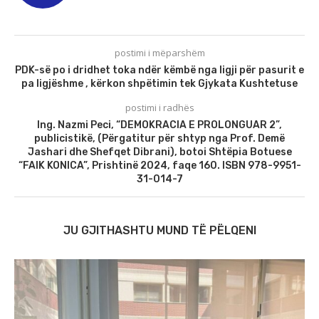
postimi i mëparshëm
PDK-së po i dridhet toka ndër këmbë nga ligji për pasurit e
pa ligjëshme , kërkon shpëtimin tek Gjykata Kushtetuse
postimi i radhës
Ing. Nazmi Peci, “DEMOKRACIA E PROLONGUAR 2”,
publicistikë, (Përgatitur për shtyp nga Prof. Demë
Jashari dhe Shefqet Dibrani), botoi Shtëpia Botuese
“FAIK KONICA”, Prishtinë 2024, faqe 160. ISBN 978-9951-
31-014-7
JU GJITHASHTU MUND TË PËLQENI