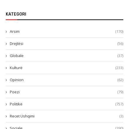
KATEGORI
Arsim
(170)
Drejtësi
(56)
Globale
(37)
Kulturë
(233)
Opinion
(62)
Poezi
(79)
Politikë
(757)
Recet Ushqimi
(3)
Sociale
(290)