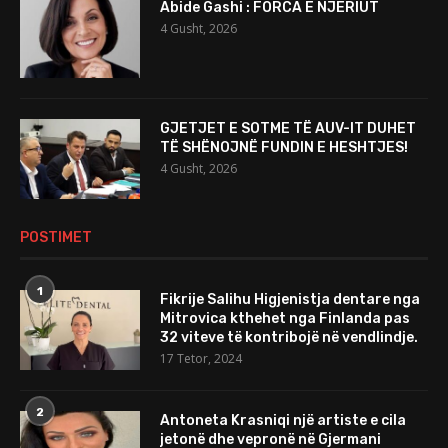
Abide Gashi : FORCA E NJERIUT
4 Gusht, 2026
GJETJET E SOTME TË AUV-IT DUHET
TË SHËNOJNË FUNDIN E HESHTJES!
4 Gusht, 2026
POSTIMET
1
Fikrije Salihu Higjenistja dentare nga
Mitrovica kthehet nga Finlanda pas
32 viteve të kontribojë në vendlindje.
17 Tetor, 2024
2
Antoneta Krasniqi një artiste e cila
jetonë dhe vepronë në Gjermani