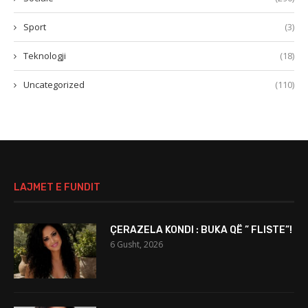
Sport
(3)
Teknologji
(18)
Uncategorized
(110)
LAJMET E FUNDIT
ÇERAZELA KONDI : BUKA QË ” FLISTE”!
6 Gusht, 2026