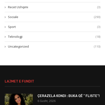
Recet Ushqimi
(3)
Sociale
(290)
Sport
(3)
Teknologji
(18)
Uncategorized
(110)
LAJMET E FUNDIT
ÇERAZELA KONDI : BUKA QË ” FLISTE”!
6 Gusht, 2026