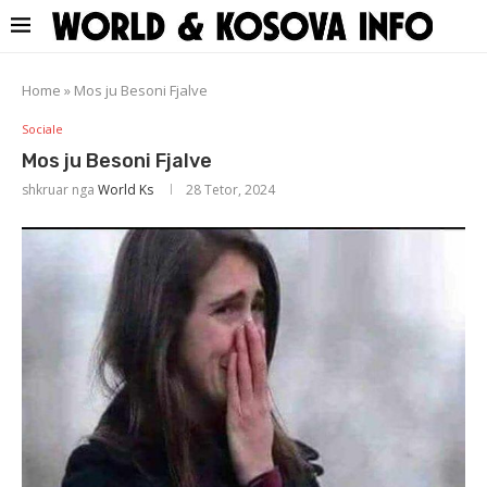
Home
»
Mos ju Besoni Fjalve
Sociale
Mos ju Besoni Fjalve
shkruar nga
World Ks
28 Tetor, 2024