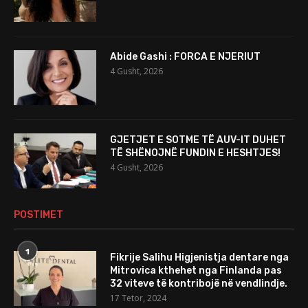
Abide Gashi : FORCA E NJERIUT
4 Gusht, 2026
GJETJET E SOTME TË AUV-IT DUHET
TË SHËNOJNË FUNDIN E HESHTJES!
4 Gusht, 2026
POSTIMET
1
Fikrije Salihu Higjenistja dentare nga
Mitrovica kthehet nga Finlanda pas
32 viteve të kontribojë në vendlindje.
17 Tetor, 2024