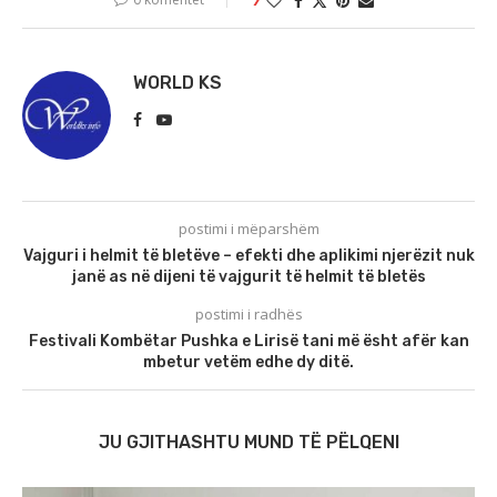
WORLD KS
postimi i mëparshëm
Vajguri i helmit të bletëve – efekti dhe aplikimi njerëzit nuk
janë as në dijeni të vajgurit të helmit të bletës
postimi i radhës
Festivali Kombëtar Pushka e Lirisë tani më ësht afër kan
mbetur vetëm edhe dy ditë.
JU GJITHASHTU MUND TË PËLQENI