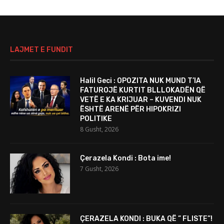
LAJMET E FUNDIT
Halil Geci : OPOZITA NUK MUND T’IA
FATUROJË KURTIT BLLLOKADËN QË
VETË E KA KRIJUAR – KUVENDI NUK
ËSHTË ARENË PËR HIPOKRIZI
POLITIKE
8 Gusht, 2026
Çerazela Kondi : Bota ime!
7 Gusht, 2026
ÇERAZELA KONDI : BUKA QË ” FLISTE”!