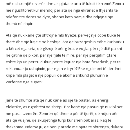
më e shtrenjtë e verës dhe as pjatat e arta të luksit të rremë.Zemra
më ngushtohet kur mendoj për ata që nga ekranet e thjeshta të
telefonit të dorës së dytë, shohin këto pamje dhe ndjejnë një
thumb në shpirt.
Ata që nuk kanë ç’të shtrojnë mbi tryezë, përveç një cope bukë të
thatë dhe një lutjeje në heshtje. Ata që buzëqeshin edhe kur barku
u kërcet nga uria, që gëzojnë për gjërat e vogla: për një ditë pa shi
në çatinë që pikon, për një fjalë të mirë, për një përqafim.Çfarë
është kjo uri për t’u dukur, për të krijuar një botë fasadash, për të
reklamuar jo ushqimin, por egon e fryrë? Pse ngulmoni të derdhni
kripë mbi plagët e një populli që akoma shkund pluhurin e
varfërisë nga supet?
Janë të shumtë ata që nuk kanë as ujë të pastër, as energji
elektrike, as ngrohtësi në shtëpi. Por kanë një pasuri që nuk blihet
me para…zemrën. Zemrën që dhemb për të tjerët, që ndjen për
ata që vuajnë, që skuqet nga turpi kur sheh pabarazi kaq të
thekshme. Ndërsa ju, që bëni paradë me pjata të shtrenjta, dukeni