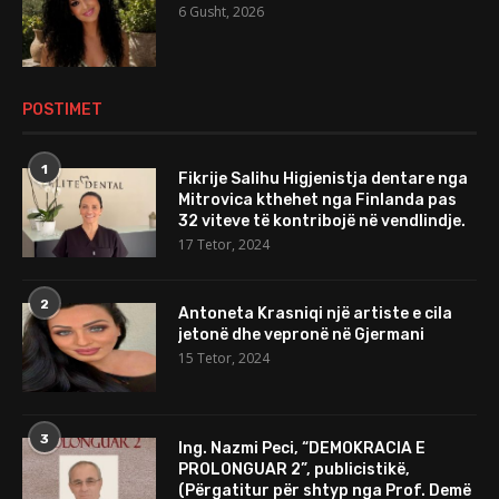
6 Gusht, 2026
POSTIMET
1
Fikrije Salihu Higjenistja dentare nga
Mitrovica kthehet nga Finlanda pas
32 viteve të kontribojë në vendlindje.
17 Tetor, 2024
2
Antoneta Krasniqi një artiste e cila
jetonë dhe vepronë në Gjermani
15 Tetor, 2024
3
Ing. Nazmi Peci, “DEMOKRACIA E
PROLONGUAR 2”, publicistikë,
(Përgatitur për shtyp nga Prof. Demë