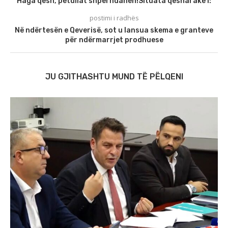
Haga qesh, petullat shpërndahen!Situata qesharake I:
postimi i radhës
Në ndërtesën e Qeverisë, sot u lansua skema e granteve
për ndërmarrjet prodhuese
JU GJITHASHTU MUND TË PËLQENI