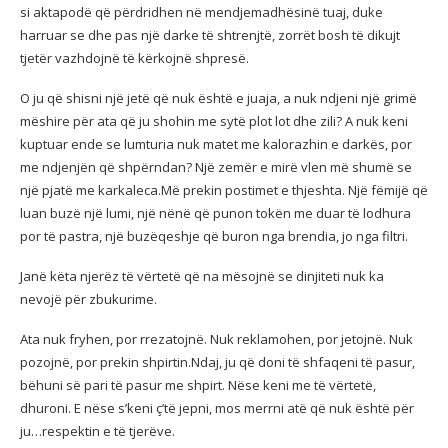
si aktapodë që përdridhen në mendjemadhësinë tuaj, duke
harruar se dhe pas një darke të shtrenjtë, zorrët bosh të dikujt
tjetër vazhdojnë të kërkojnë shpresë.
O ju që shisni një jetë që nuk është e juaja, a nuk ndjeni një grimë
mëshire për ata që ju shohin me sytë plot lot dhe zili? A nuk keni
kuptuar ende se lumturia nuk matet me kalorazhin e darkës, por
me ndjenjën që shpërndan? Një zemër e mirë vlen më shumë se
një pjatë me karkaleca.Më prekin postimet e thjeshta. Një fëmijë që
luan buzë një lumi, një nënë që punon tokën me duar të lodhura
por të pastra, një buzëqeshje që buron nga brendia, jo nga filtri.
Janë këta njerëz të vërtetë që na mësojnë se dinjiteti nuk ka
nevojë për zbukurime.
Ata nuk fryhen, por rrezatojnë. Nuk reklamohen, por jetojnë. Nuk
pozojnë, por prekin shpirtin.Ndaj, ju që doni të shfaqeni të pasur,
bëhuni së pari të pasur me shpirt. Nëse keni me të vërtetë,
dhuroni. E nëse s’keni ç’të jepni, mos merrni atë që nuk është për
ju…respektin e të tjerëve.