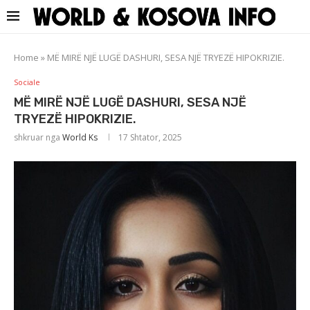
Home
»
MË MIRË NJË LUGË DASHURI, SESA NJË TRYEZË HIPOKRIZIE.
Sociale
MË MIRË NJË LUGË DASHURI, SESA NJË
TRYEZË HIPOKRIZIE.
shkruar nga
World Ks
17 Shtator, 2025