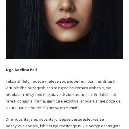
Nga Adelina Pali
Teksa shfletoj faqet e rrjeteve sociale, përhumbur mes dritash
virtuale dhe buzëqeshjesh të ngrira në korniza dixhitale, më
përplasen në sy foto të pjatave të zbukuruara si trëndafilë mbi
rërë.Plot ngjyra, forma, garnitura ekzotike, shoqëruar me poza që
sikur duan të thonë: “Shihni sa mirë jemi!”.
Dhe ndoshta janë, ndoshta jo. Sepse përtej estetikës së
pasqyrave sociale, fshihet një realitet që nuk e përtyp dot as gota