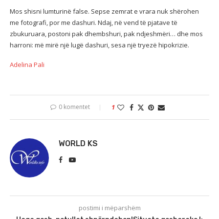
Mos shisni lumturinë false. Sepse zemrat e vrara nuk shërohen
me fotografi, por me dashuri. Ndaj, në vend të pjatave të
zbukuruara, postoni pak dhembshuri, pak ndjeshmëri… dhe mos
harroni: më mirë një lugë dashuri, sesa një tryezë hipokrizie.
Adelina Pali
0 komentet
1
WORLD KS
postimi i mëparshëm