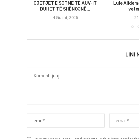
GJETJET E SOTME TË AUV-IT
Lule Alidem
DUHET TË SHËNOJNË...
veten
4 Gusht, 2026
21
LINI
Save my name, email, and website in this browser for th