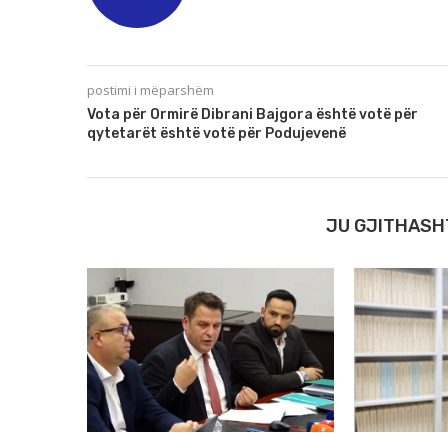
postimi i mëparshëm
Vota për Ormirë Dibrani Bajgora është votë për
qytetarët është votë për Podujevenë
JU GJITHASH