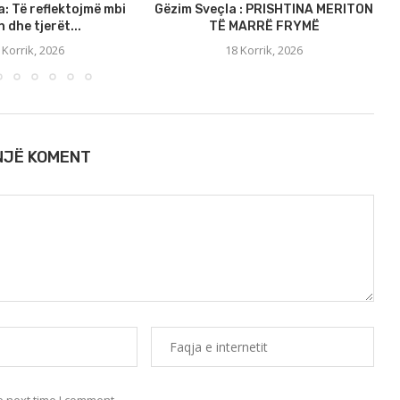
a: Të reflektojmë mbi
Gëzim Sveçla : PRISHTINA MERITON
S
 dhe tjerët...
TË MARRË FRYMË
 Korrik, 2026
18 Korrik, 2026
 NJË KOMENT
e next time I comment.