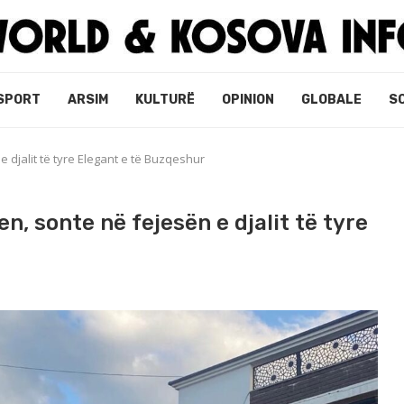
SPORT
ARSIM
KULTURË
OPINION
GLOBALE
S
 djalit të tyre Elegant e të Buzqeshur
n, sonte në fejesën e djalit të tyre