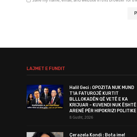
LAJMET E FUNDIT
Halil Geci : OPOZITA NUK MUND
T’IA FATUROJË KURTIT
BLLLOKADËN QË VETË E KA
KRIJUAR – KUVENDI NUK ËSHTË
ARENË PËR HIPOKRIZI POLITIKE
8 Gusht, 2026
Çerazela Kondi : Bota ime!