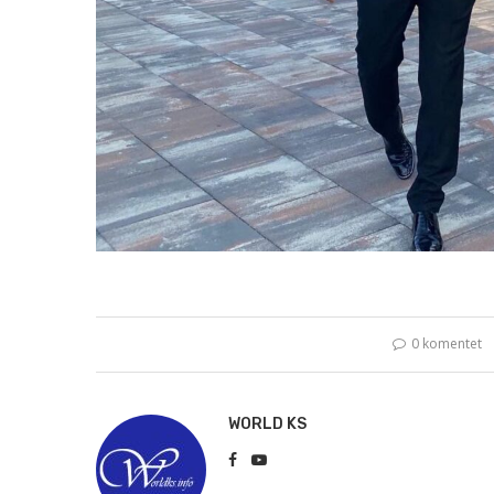
0 komentet
WORLD KS