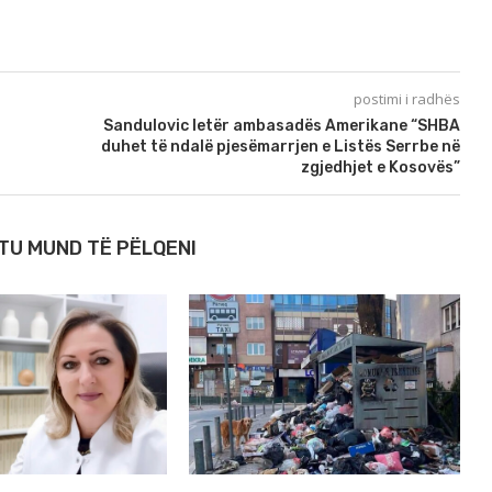
postimi i radhës
Sandulovic letër ambasadës Amerikane “SHBA
duhet të ndalë pjesëmarrjen e Listës Serrbe në
zgjedhjet e Kosovës”
TU MUND TË PËLQENI