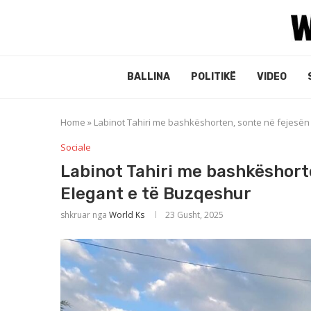
BALLINA
POLITIKË
VIDEO
Home
»
Labinot Tahiri me bashkëshorten, sonte në fejesën e
Sociale
Labinot Tahiri me bashkëshorte
Elegant e të Buzqeshur
shkruar nga
World Ks
23 Gusht, 2025