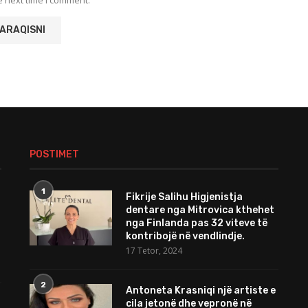
POSTIMET
1
Fikrije Salihu Higjenistja
dentare nga Mitrovica kthehet
nga Finlanda pas 32 viteve të
kontribojë në vendlindje.
17 Tetor, 2024
2
Antoneta Krasniqi një artiste e
cila jetonë dhe vepronë në