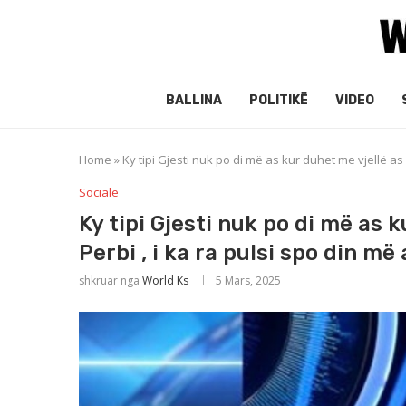
BALLINA
POLITIKË
VIDEO
Home
»
Ky tipi Gjesti nuk po di më as kur duhet me vjellë as
Sociale
Ky tipi Gjesti nuk po di më as 
Perbi , i ka ra pulsi spo din më
shkruar nga
World Ks
5 Mars, 2025