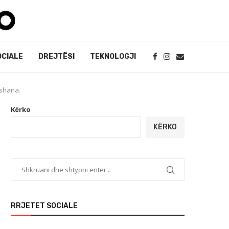
OCIALE
DREJTËSI
TEKNOLOGJI
ishana.
Kërko
KËRKO
RRJETET SOCIALE