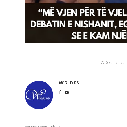
0 komentet
WORLD KS
postimi i mëparshëm