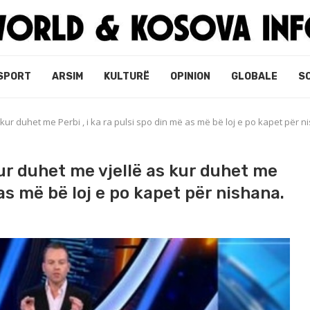
SPORT
ARSIM
KULTURË
OPINION
GLOBALE
S
 kur duhet me Perbi , i ka ra pulsi spo din më as më bë loj e po kapet për n
kur duhet me vjellë as kur duhet me
 as më bë loj e po kapet për nishana.