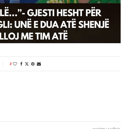
3
postimi i radhës