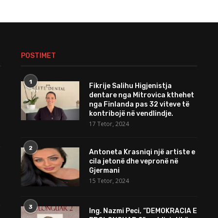
POSTIMET
1
Fikrije Salihu Higjenistja
dentare nga Mitrovica kthehet
nga Finlanda pas 32 viteve të
kontribojë në vendlindje.
17 Tetor, 2024
2
Antoneta Krasniqi një artiste e
cila jetonë dhe vepronë në
Gjermani
15 Tetor, 2024
3
Ing. Nazmi Peci, “DEMOKRACIA E