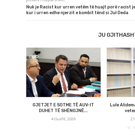
Nuk je Racist kur urren vetëm të huajt porë racist j
kur i urren edhe njerzit e kombit tënd si Jul Deda
JU GJITHASH
GJETJET E SOTME TË AUV-IT
Lule Alidem
DUHET TË SHËNOJNË...
veten
4 Gusht, 2026
21