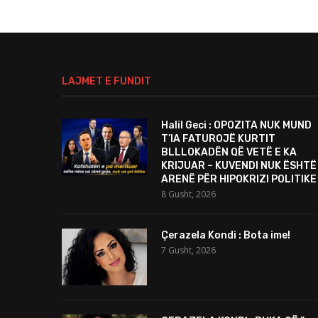
LAJMET E FUNDIT
Halil Geci : OPOZITA NUK MUND
T’IA FATUROJË KURTIT
BLLLOKADËN QË VETË E KA
KRIJUAR – KUVENDI NUK ËSHTË
ARENË PËR HIPOKRIZI POLITIKE
8 Gusht, 2026
Çerazela Kondi : Bota ime!
7 Gusht, 2026