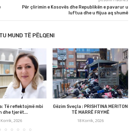
e
Për çlirimin e Kosovës dhe Republikën e pavarur u
luftua dhe u flijua aq shumë
TU MUND TË PËLQENI
a: Të reflektojmë mbi
Gëzim Sveçla : PRISHTINA MERITON
S
 dhe tjerët...
TË MARRË FRYMË
 Korrik, 2026
18 Korrik, 2026