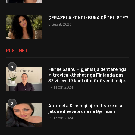
ÇERAZELA KONDI : BUKA QË ” FLISTE”!
6 Gusht, 2026
POSTIMET
1
Fikrije Salihu Higjenistja dentare nga
Mitrovica kthehet nga Finlanda pas
32 viteve të kontribojë në vendlindje.
17 Tetor, 2024
2
Antoneta Krasniqi një artiste e cila
jetonë dhe vepronë në Gjermani
15 Tetor, 2024