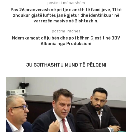
postimi i mëparshëm
Pas 26 pranverash në pritje e ankth të familjeve, 11 të
zhdukur gjatë luftës janë gjetur dhe identifikuar në
varrezën masive në Bishtazhin.
postimi i radhës
Nderskamcat që ju bën dhe po i bëhen Gjestit në BBV
Albania nga Produksioni
JU GJITHASHTU MUND TË PËLQENI