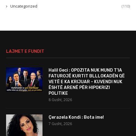
Uncategorized
(110)
LAJMET E FUNDIT
Halil Geci : OPOZITA NUK MUND T’IA
FATUROJË KURTIT BLLLOKADËN QË
VETË E KA KRIJUAR – KUVENDI NUK
ËSHTË ARENË PËR HIPOKRIZI
POLITIKE
8 Gusht, 2026
Çerazela Kondi : Bota ime!
7 Gusht, 2026