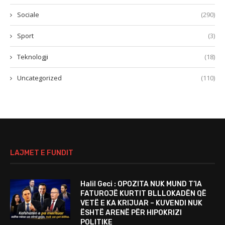
Sociale
(290)
Sport
(3)
Teknologji
(18)
Uncategorized
(110)
LAJMET E FUNDIT
Halil Geci : OPOZITA NUK MUND T’IA
FATUROJË KURTIT BLLLOKADËN QË
VETË E KA KRIJUAR – KUVENDI NUK
ËSHTË ARENË PËR HIPOKRIZI
POLITIKE