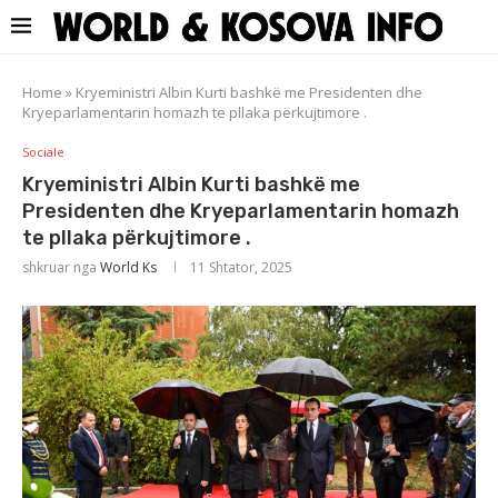
Home
»
Kryeministri Albin Kurti bashkë me Presidenten dhe
Kryeparlamentarin homazh te pllaka përkujtimore .
Sociale
Kryeministri Albin Kurti bashkë me
Presidenten dhe Kryeparlamentarin homazh
te pllaka përkujtimore .
shkruar nga
World Ks
11 Shtator, 2025