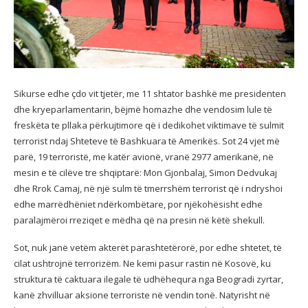
Sikurse edhe çdo vit tjetër, me 11 shtator bashkë me presidenten
dhe kryeparlamentarin, bëjmë homazhe dhe vendosim lule të
freskëta te pllaka përkujtimore që i
dedikohet viktimave të sulmit
terrorist ndaj Shteteve të Bashkuara të Amerikës. Sot 24 vjet më
parë, 19 terroristë, me katër avionë, vranë 2977 amerikanë, në
mesin e të cilëve tre shqiptarë: Mon Gjonbalaj, Simon Dedvukaj
dhe Rrok Camaj, në një sulm të tmerrshëm terrorist që i ndryshoi
edhe marrëdhëniet ndërkombëtare, por njëkohësisht edhe
paralajmëroi rreziqet e mëdha që na presin në këtë shekull.
Sot, nuk janë vetëm akterët parashtetërorë, por edhe shtetet, të
cilat ushtrojnë terrorizëm. Ne kemi pasur rastin në Kosovë, ku
struktura të caktuara ilegale të udhëhequra nga Beogradi zyrtar,
kanë zhvilluar aksione terroriste në vendin tonë. Natyrisht në