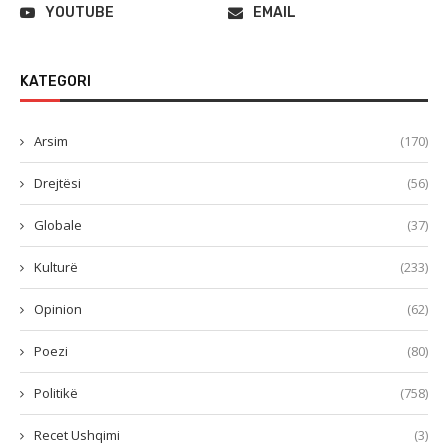
YOUTUBE
EMAIL
KATEGORI
Arsim
(170)
Drejtësi
(56)
Globale
(37)
Kulturë
(233)
Opinion
(62)
Poezi
(80)
Politikë
(758)
Recet Ushqimi
(3)