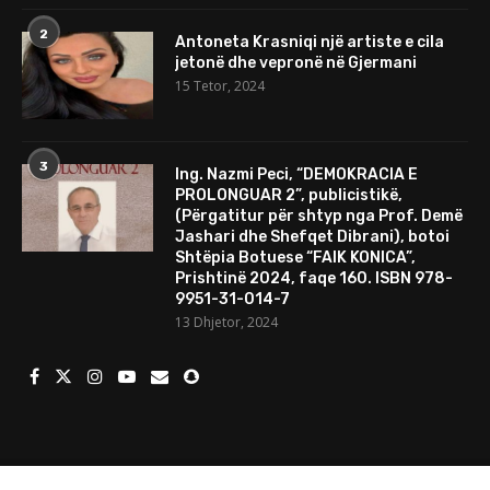
2
Antoneta Krasniqi një artiste e cila
jetonë dhe vepronë në Gjermani
15 Tetor, 2024
3
Ing. Nazmi Peci, “DEMOKRACIA E
PROLONGUAR 2”, publicistikë,
(Përgatitur për shtyp nga Prof. Demë
Jashari dhe Shefqet Dibrani), botoi
Shtëpia Botuese “FAIK KONICA”,
Prishtinë 2024, faqe 160. ISBN 978-
9951-31-014-7
13 Dhjetor, 2024
© 2024 Të gjitha të drejtat e rezervuara. Mundesuar nga
Porositweb.com