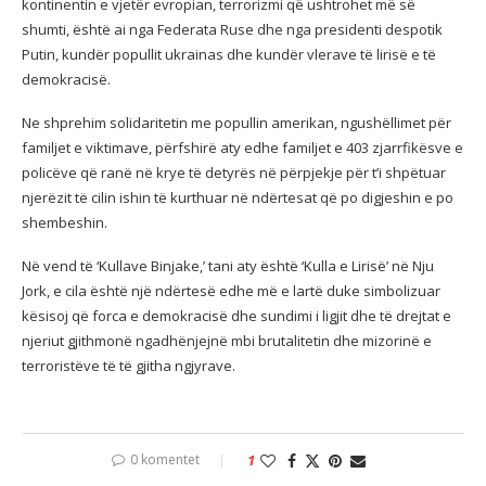
kontinentin e vjetër evropian, terrorizmi që ushtrohet më së
shumti, është ai nga Federata Ruse dhe nga presidenti despotik
Putin, kundër popullit ukrainas dhe kundër vlerave të lirisë e të
demokracisë.
Ne shprehim solidaritetin me popullin amerikan, ngushëllimet për
familjet e viktimave, përfshirë aty edhe familjet e 403 zjarrfikësve e
policëve që ranë në krye të detyrës në përpjekje për t’i shpëtuar
njerëzit të cilin ishin të kurthuar në ndërtesat që po digjeshin e po
shembeshin.
Në vend të ‘Kullave Binjake,’ tani aty është ‘Kulla e Lirisë’ në Nju
Jork, e cila është një ndërtesë edhe më e lartë duke simbolizuar
kësisoj që forca e demokracisë dhe sundimi i ligjit dhe të drejtat e
njeriut gjithmonë ngadhënjejnë mbi brutalitetin dhe mizorinë e
terroristëve të të gjitha ngjyrave.
0 komentet
1