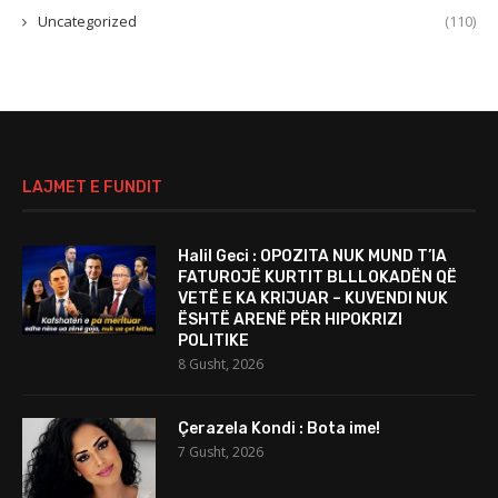
Uncategorized
(110)
LAJMET E FUNDIT
Halil Geci : OPOZITA NUK MUND T’IA
FATUROJË KURTIT BLLLOKADËN QË
VETË E KA KRIJUAR – KUVENDI NUK
ËSHTË ARENË PËR HIPOKRIZI
POLITIKE
8 Gusht, 2026
Çerazela Kondi : Bota ime!
7 Gusht, 2026