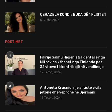
ÇERAZELA KONDI : BUKA QË ” FLISTE”!
6 Gusht, 2026
POSTIMET
1
Fikrije Salihu Higjenistja dentare nga
Mitrovica kthehet nga Finlanda pas
32 viteve të kontribojë në vendlindje.
17 Tetor, 2024
2
Antoneta Krasniqi një artiste e cila
jetonë dhe vepronë në Gjermani
15 Tetor, 2024