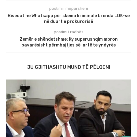
postimi i mëparshëm
Bisedat në Whatsapp për skema kriminale brenda LDK-së
në duart e prokurorisë
postimi i radhës
Zemër e shëndetshme: Ky superushqim mbron
pavarësisht përmbajtjes së lartë të yndyrës
JU GJITHASHTU MUND TË PËLQENI