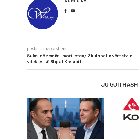
WORLD KS
postimi i mëparshëm
Sulmi në zemër i mori jetën/ Zbulohet e vërteta e
vdekjes së Shpat Kasapit
JU GJITHASH