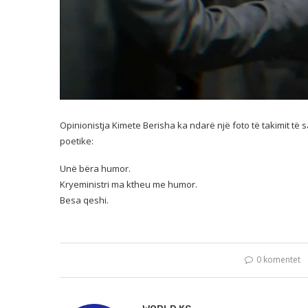
Opinionistja Kimete Berisha ka ndarë një foto të takimit të s
poetike:
Unë bëra humor.
Kryeministri ma ktheu me humor.
Besa qeshi.
0 komentet