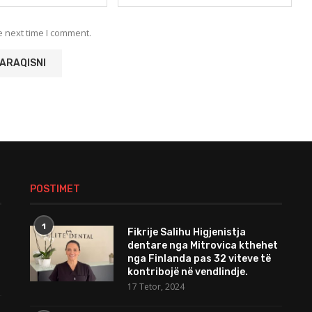
e next time I comment.
POSTIMET
1
Fikrije Salihu Higjenistja
dentare nga Mitrovica kthehet
nga Finlanda pas 32 viteve të
kontribojë në vendlindje.
17 Tetor, 2024