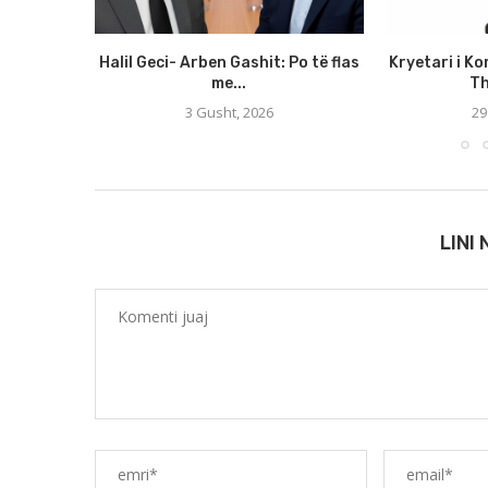
Halil Geci- Arben Gashit: Po të flas
Kryetari i Ko
me...
Th
3 Gusht, 2026
29
LINI