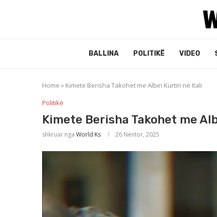
BALLINA
POLITIKË
VIDEO
Home
»
Kimete Berisha Takohet me Albin Kurtin në Itali
Politikë
Kimete Berisha Takohet me Albi
shkruar nga
World Ks
26 Nëntor, 2025