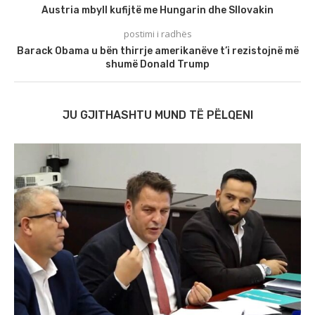
Austria mbyll kufijtë me Hungarin dhe Sllovakin
postimi i radhës
Barack Obama u bën thirrje amerikanëve t’i rezistojnë më
shumë Donald Trump
JU GJITHASHTU MUND TË PËLQENI