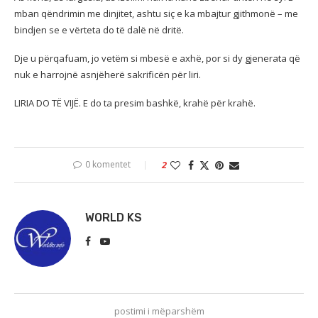
mban qëndrimin me dinjitet, ashtu siç e ka mbajtur gjithmonë – me
bindjen se e vërteta do të dalë në dritë.
Dje u përqafuam, jo vetëm si mbesë e axhë, por si dy gjenerata që
nuk e harrojnë asnjëherë sakrificën për liri.
LIRIA DO TË VIJË. E do ta presim bashkë, krahë për krahë.
0 komentet
2
WORLD KS
postimi i mëparshëm