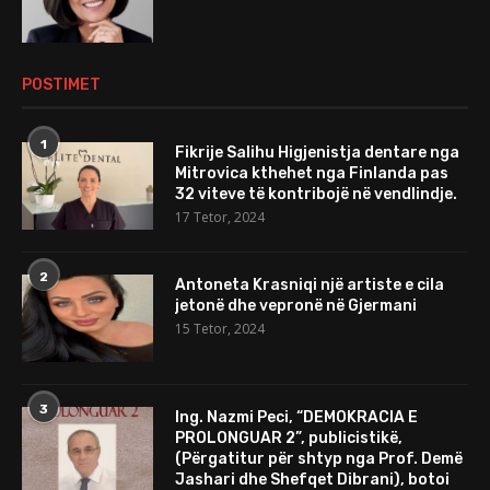
POSTIMET
1
Fikrije Salihu Higjenistja dentare nga
Mitrovica kthehet nga Finlanda pas
32 viteve të kontribojë në vendlindje.
17 Tetor, 2024
2
Antoneta Krasniqi një artiste e cila
jetonë dhe vepronë në Gjermani
15 Tetor, 2024
3
Ing. Nazmi Peci, “DEMOKRACIA E
PROLONGUAR 2”, publicistikë,
(Përgatitur për shtyp nga Prof. Demë
Jashari dhe Shefqet Dibrani), botoi