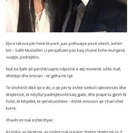
Dje e takova për herë të parë, pas pothuajse pesë vitesh, axhën
tim – Salih Mustafën. U përqafuam pas kaq shumë kohe mungesë,
vuajtje, padrejtësi.
Nuk ka fjalë që përshkruajnë ndjesinë e atij momenti. Ishte mall,
dhimbje dhe krenari – të gjitha në një.
Të shohësh dikë që e do, e që për ty është simbol i qëndresës dhe
drejtësisë, të mbyllur padrejtësisht kaq gjatë, dhe prapë ta gjesh të
fortë, të kthjellët, të qëndrueshëm – është emocion që s’harrohet
kurrë.
Xhaxhi im nuk është thyer.
As koha, as largësia, as izolimi nuk ia kanë zbehur dritën në sy. E