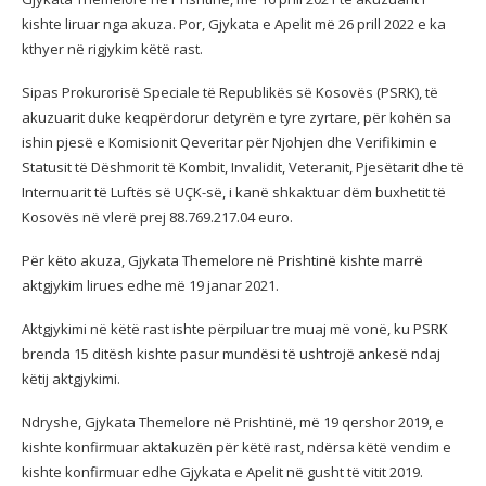
kishte liruar nga akuza. Por, Gjykata e Apelit më 26 prill 2022 e ka
kthyer në rigjykim këtë rast.
Sipas Prokurorisë Speciale të Republikës së Kosovës (PSRK), të
akuzuarit duke keqpërdorur detyrën e tyre zyrtare, për kohën sa
ishin pjesë e Komisionit Qeveritar për Njohjen dhe Verifikimin e
Statusit të Dëshmorit të Kombit, Invalidit, Veteranit, Pjesëtarit dhe të
Internuarit të Luftës së UÇK-së, i kanë shkaktuar dëm buxhetit të
Kosovës në vlerë prej 88.769.217.04 euro.
Për këto akuza, Gjykata Themelore në Prishtinë kishte marrë
aktgjykim lirues edhe më 19 janar 2021.
Aktgjykimi në këtë rast ishte përpiluar tre muaj më vonë, ku PSRK
brenda 15 ditësh kishte pasur mundësi të ushtrojë ankesë ndaj
këtij aktgjykimi.
Ndryshe, Gjykata Themelore në Prishtinë, më 19 qershor 2019, e
kishte konfirmuar aktakuzën për këtë rast, ndërsa këtë vendim e
kishte konfirmuar edhe Gjykata e Apelit në gusht të vitit 2019.