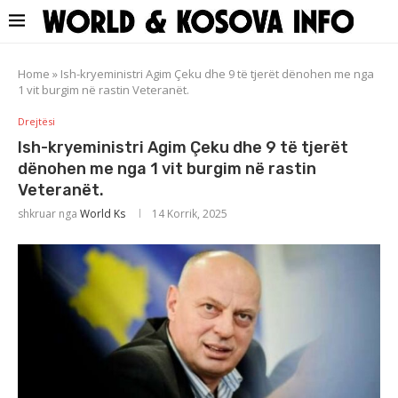
Home
»
Ish-kryeministri Agim Çeku dhe 9 të tjerët dënohen me nga
1 vit burgim në rastin Veteranët.
Drejtësi
Ish-kryeministri Agim Çeku dhe 9 të tjerët
dënohen me nga 1 vit burgim në rastin
Veteranët.
shkruar nga
World Ks
14 Korrik, 2025