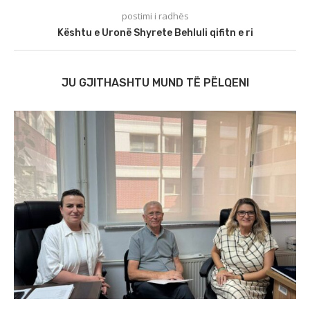
postimi i radhës
Kështu e Uronë Shyrete Behluli qifitn e ri
JU GJITHASHTU MUND TË PËLQENI