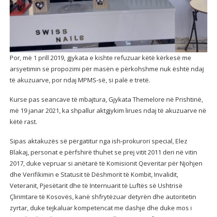
Por, më 1 prill 2019, gjykata e kishte refuzuar këtë kërkesë me
arsyetimin se propozimi për masën e përkohshme nuk është ndaj
të akuzuarve, por ndaj MPMS-së, si palë e tretë.
Kurse pas seancave të mbajtura, Gjykata Themelore në Prishtinë,
më 19 janar 2021, ka shpallur aktgjykim lirues ndaj të akuzuarve në
këtë rast.
Sipas aktakuzës së përgatitur nga ish-prokurori special, Elez
Blakaj, personat e përfshirë thuhet se prej vitit 2011 deri në vitin
2017, duke vepruar si anëtarë të Komisionit Qeveritar për Njohjen
dhe Verifikimin e Statusit të Dëshmorit të Kombit, Invalidit,
Veteranit, Pjesëtarit dhe të Internuarit të Luftës së Ushtrisë
Çlirimtare të Kosovës, kanë shfrytëzuar detyrën dhe autoritetin
zyrtar, duke tejkaluar kompetencat me dashje dhe duke mos i