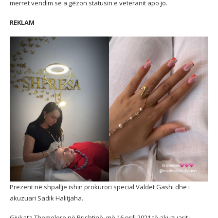
merret vendim se a gëzon statusin e veteranit apo jo.
REKLAM
Prezent në shpallje ishin prokurori special Valdet Gashi dhe i
akuzuari Sadik Halitjaha.
Gjykata Themelore në Prishtinë, më 16 prill 2021 të akuzuarit i