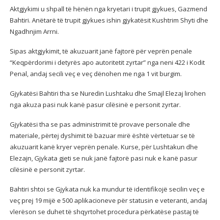
Aktgjykimi u shpall të hënën nga kryetari i trupit gjykues, Gazmend
Bahtiri. Anëtarë të trupit gjykues ishin gjykatësit Kushtrim Shyti dhe
Ngadhnjim Arrni.
Sipas aktgjykimit, të akuzuarit janë fajtorë për veprën penale
“Keqpërdorimi i detyrës apo autoritetit zyrtar” nga neni 422 i Kodit
Penal, andaj secili veç e veç dënohen me nga 1 vit burgim.
Gjykatësi Bahtiri tha se Nuredin Lushtaku dhe Smajl Elezaj lirohen
nga akuza pasi nuk kanë pasur cilësinë e personit zyrtar.
Gjykatësi tha se pas administrimit të provave personale dhe
materiale, përtej dyshimit të bazuar mirë është vërtetuar se të
akuzuarit kanë kryer veprën penale. Kurse, për Lushtakun dhe
Elezajn, Gjykata gjeti se nuk janë fajtorë pasi nuk e kanë pasur
cilësinë e personit zyrtar.
Bahtiri shtoi se Gjykata nuk ka mundur të identifikojë secilin veç e
veç prej 19 mijë e 500 aplikacioneve për statusin e veteranti, andaj
vlerëson se duhet të shqyrtohet procedura përkatëse pastaj të