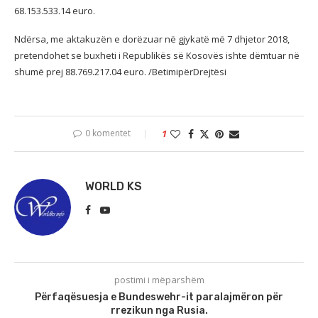
68.153.533.14 euro.
Ndërsa, me aktakuzën e dorëzuar në gjykatë më 7 dhjetor 2018,
pretendohet se buxheti i Republikës së Kosovës ishte dëmtuar në
shumë prej 88.769.217.04 euro. /BetimipërDrejtësi
0 komentet
1
WORLD KS
postimi i mëparshëm
Përfaqësuesja e Bundeswehr-it paralajmëron për
rrezikun nga Rusia.