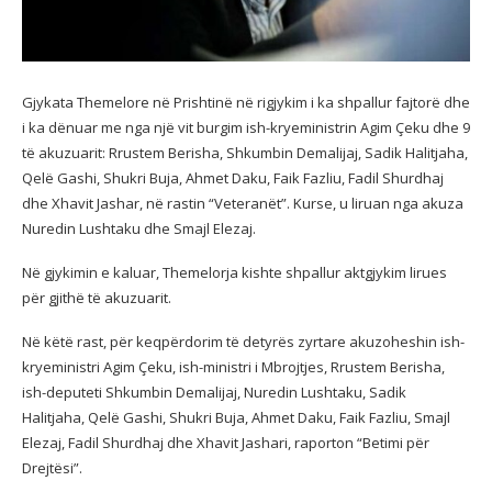
Gjykata Themelore në Prishtinë në rigjykim i ka shpallur fajtorë dhe
i ka dënuar me nga një vit burgim ish-kryeministrin Agim Çeku dhe 9
të akuzuarit: Rrustem Berisha, Shkumbin Demalijaj, Sadik Halitjaha,
Qelë Gashi, Shukri Buja, Ahmet Daku, Faik Fazliu, Fadil Shurdhaj
dhe Xhavit Jashar, në rastin “Veteranët”. Kurse, u liruan nga akuza
Nuredin Lushtaku dhe Smajl Elezaj.
Në gjykimin e kaluar, Themelorja kishte shpallur aktgjykim lirues
për gjithë të akuzuarit.
Në këtë rast, për keqpërdorim të detyrës zyrtare akuzoheshin ish-
kryeministri Agim Çeku, ish-ministri i Mbrojtjes, Rrustem Berisha,
ish-deputeti Shkumbin Demalijaj, Nuredin Lushtaku, Sadik
Halitjaha, Qelë Gashi, Shukri Buja, Ahmet Daku, Faik Fazliu, Smajl
Elezaj, Fadil Shurdhaj dhe Xhavit Jashari, raporton “Betimi për
Drejtësi”.