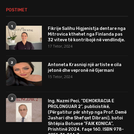
POSTIMET
1
Fikrije Salihu Higjenistja dentare nga
Mitrovica kthehet nga Finlanda pas
32 viteve të kontribojë në vendlindje.
17 Tetor, 2024
2
Antoneta Krasniqi një artiste e cila
jetonë dhe vepronë në Gjermani
15 Tetor, 2024
3
Ing. Nazmi Peci, “DEMOKRACIA E
PROLONGUAR 2”, publicistikë,
(Përgatitur për shtyp nga Prof. Demë
Jashari dhe Shefqet Dibrani), botoi
Shtëpia Botuese “FAIK KONICA”,
Prishtinë 2024, faqe 160. ISBN 978-