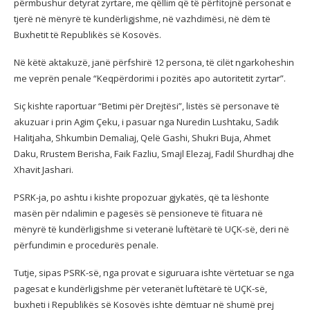
përmbushur detyrat zyrtare, me qëllim që të përfitojnë personat e
tjerë në mënyrë të kundërligjshme, në vazhdimësi, në dëm të
Buxhetit të Republikës së Kosovës.
Në këtë aktakuzë, janë përfshirë 12 persona, të cilët ngarkoheshin
me veprën penale “Keqpërdorimi i pozitës apo autoritetit zyrtar”.
Siç kishte raportuar “Betimi për Drejtësi”, listës së personave të
akuzuar i prin Agim Çeku, i pasuar nga Nuredin Lushtaku, Sadik
Halitjaha, Shkumbin Demaliaj, Qelë Gashi, Shukri Buja, Ahmet
Daku, Rrustem Berisha, Faik Fazliu, Smajl Elezaj, Fadil Shurdhaj dhe
Xhavit Jashari.
PSRK-ja, po ashtu i kishte propozuar gjykatës, që ta lëshonte
masën për ndalimin e pagesës së pensioneve të fituara në
mënyrë të kundërligjshme si veteranë luftëtarë të UÇK-së, deri në
përfundimin e procedurës penale.
Tutje, sipas PSRK-së, nga provat e siguruara ishte vërtetuar se nga
pagesat e kundërligjshme për veteranët luftëtarë të UÇK-së,
buxheti i Republikës së Kosovës ishte dëmtuar në shumë prej