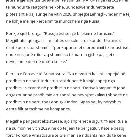
jetë në gjendje ushtarake për të sulmuar NATO-n nga viti 2029. Për
të mundur të reagojnë në kohë, Bundeswehr duhet të jetë
plotësisht e pajisur që në vitin 2028, shpjegoi Lehnigk-Emden më tej
në lidhje me një kërcënim të mundshëm nga Rusia.
Por kjo sjell brenga: “Pasoja është një bllokim në furnizim.”
Megjithatë, që nga fillimi i luftës së sulmit rus kundër Ukrainës
është porositur shumë – “por kapacitetet e prodhimit të industrisë
ende nuk janë rritur aq shumë sa të marrim gjithë pajisjet e
nevojshme deri në datën kritike.”
Blersja e Forcave të Armatosura: “Na nevojitet kalimi i shpejtë në
prodhimin në seri” Industria tani duhet të kalojë shpejt nga
prodhimi i veçantë në prodhimin në seri. “Derisa kompanitë janë
angazhuar në prodhimin artizanal, na nevojitet kalimi i shpejtë në
prodhimin në seri”, tha Lehnigk-Emden. Sipas saj, ky ndryshim
është filluar tashmë në kompanitë.
Megjithë pengesat ekzistuese, ajo shprehet e sigurt: “Nëse Rusia
na sulmon në vitin 2029, ne do të jemi të përgatitur. Këtë e besoj
fort.” Forcat e Armatosura të Gjermanisë ndoshta nuk do të kenë