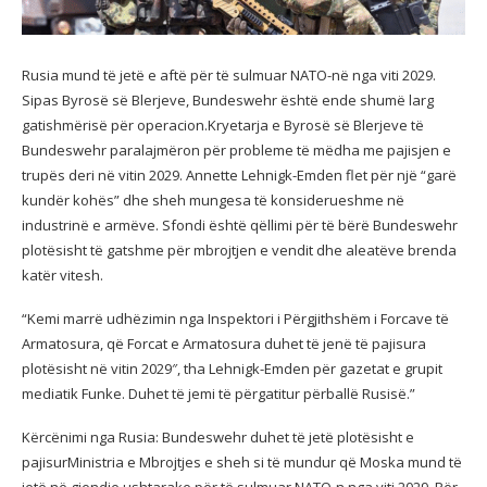
Rusia mund të jetë e aftë për të sulmuar NATO-në nga viti 2029.
Sipas Byrosë së Blerjeve, Bundeswehr është ende shumë larg
gatishmërisë për operacion.Kryetarja e Byrosë së Blerjeve të
Bundeswehr paralajmëron për probleme të mëdha me pajisjen e
trupës deri në vitin 2029. Annette Lehnigk-Emden flet për një “garë
kundër kohës” dhe sheh mungesa të konsiderueshme në
industrinë e armëve. Sfondi është qëllimi për të bërë Bundeswehr
plotësisht të gatshme për mbrojtjen e vendit dhe aleatëve brenda
katër vitesh.
“Kemi marrë udhëzimin nga Inspektori i Përgjithshëm i Forcave të
Armatosura, që Forcat e Armatosura duhet të jenë të pajisura
plotësisht në vitin 2029″, tha Lehnigk-Emden për gazetat e grupit
mediatik Funke. Duhet të jemi të përgatitur përballë Rusisë.”
Kërcënimi nga Rusia: Bundeswehr duhet të jetë plotësisht e
pajisurMinistria e Mbrojtjes e sheh si të mundur që Moska mund të