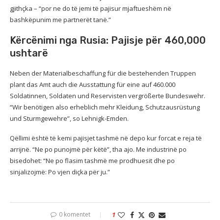
gjithçka – “por ne do të jemi të pajisur mjaftueshëm në
bashkëpunim me partnerët tanë.”
Kërcënimi nga Rusia: Pajisje për 460,000
ushtarë
Neben der Materialbeschaffung für die bestehenden Truppen
plant das Amt auch die Ausstattung für eine auf 460.000
Soldatinnen, Soldaten und Reservisten vergrößerte Bundeswehr.
“Wir benötigen also erheblich mehr Kleidung, Schutzausrüstung
und Sturmgewehre”, so Lehnigk-Emden.
Qëllimi është të kemi pajisjet tashmë në depo kur forcat e reja të
arrijnë. “Ne po punojmë për këtë”, tha ajo. Me industrinë po
bisedohet: “Ne po flasim tashmë me prodhuesit dhe po
sinjalizojmë: Po vjen diçka për ju.”
0 komentet
1