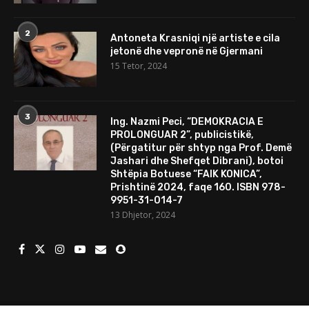
2
Antoneta Krasniqi një artiste e cila
jetonë dhe vepronë në Gjermani
15 Tetor, 2024
3
Ing. Nazmi Peci, “DEMOKRACIA E
PROLONGUAR 2”, publicistikë,
(Përgatitur për shtyp nga Prof. Demë
Jashari dhe Shefqet Dibrani), botoi
Shtëpia Botuese “FAIK KONICA”,
Prishtinë 2024, faqe 160. ISBN 978-
9951-31-014-7
13 Dhjetor, 2024