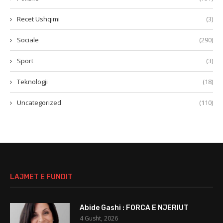
Recet Ushqimi
(3)
Sociale
(290)
Sport
(3)
Teknologji
(18)
Uncategorized
(110)
LAJMET E FUNDIT
Abide Gashi : FORCA E NJERIUT
4 Gusht, 2026