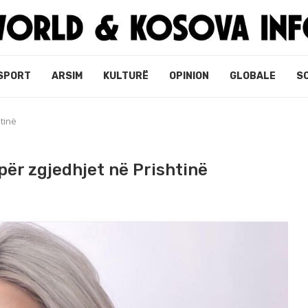
SPORT
ARSIM
KULTURË
OPINION
GLOBALE
S
tinë
për zgjedhjet në Prishtinë