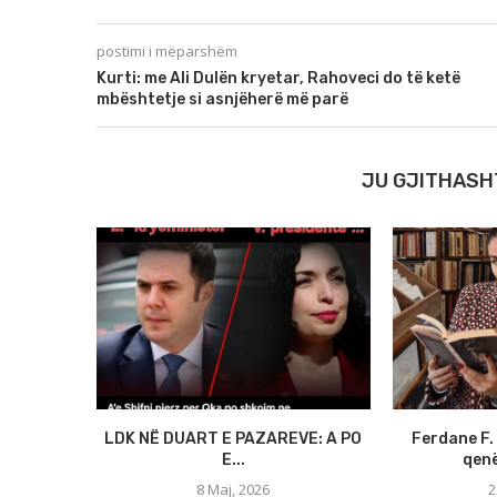
postimi i mëparshëm
Kurti: me Ali Dulën kryetar, Rahoveci do të ketë
mbështetje si asnjëherë më parë
JU GJITHASH
LDK NË DUART E PAZAREVE: A PO
Ferdane F. 
E...
qenë
8 Maj, 2026
2