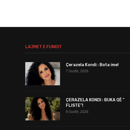
LAJMET E FUNDIT
Çerazela Kondi : Bota ime!
7 Gusht, 2026
ÇERAZELA KONDI : BUKA QË ”
FLISTE”!
6 Gusht, 2026