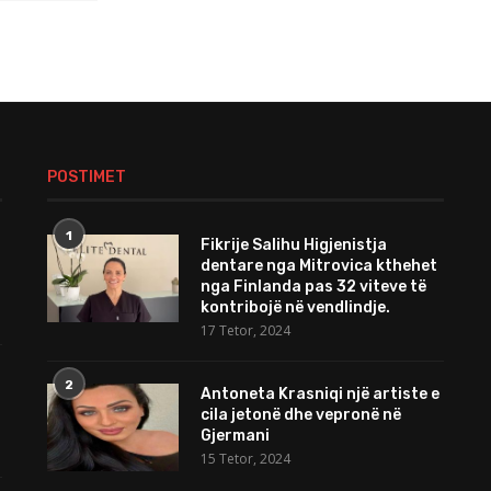
POSTIMET
1
Fikrije Salihu Higjenistja
dentare nga Mitrovica kthehet
nga Finlanda pas 32 viteve të
kontribojë në vendlindje.
17 Tetor, 2024
2
Antoneta Krasniqi një artiste e
cila jetonë dhe vepronë në
Gjermani
15 Tetor, 2024