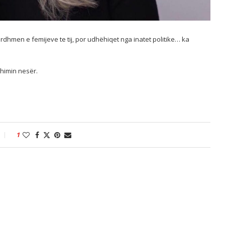
 ardhmen e femijeve te tij, por udhëhiqet nga inatet politike… ka
himin nesër.
1