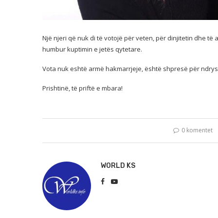
Një njeri që nuk di të votojë për veten, për dinjitetin dhe të
humbur kuptimin e jetës qytetare.
Vota
nuk eshtë armë hakmarrjeje, është shpresë për ndrys
Prishtinë, të priftë e mbara!
0 komentet
WORLD KS