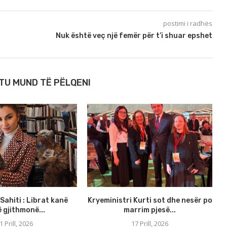
postimi i radhës
Nuk është veç një femër për t’i shuar epshet
TU MUND TË PËLQENI
Sahiti : Librat kanë
Kryeministri Kurti sot dhe nesër po
 gjithmonë...
marrim pjesë...
1 Prill, 2026
17 Prill, 2026