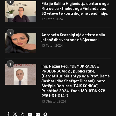
1
Fikrije Salihu Higjenistja dentare nga
Mitrovica kthehet nga Finlanda pas
32 viteve të kontribojë në vendlindje.
17 Tetor, 2024
2
Antoneta Krasniqi një artiste e cila
jetonë dhe vepronë në Gjermani
15 Tetor, 2024
3
Ing. Nazmi Peci, “DEMOKRACIA E
PROLONGUAR 2”, publicistikë,
(Përgatitur për shtyp nga Prof. Demë
Jashari dhe Shefqet Dibrani), botoi
Shtëpia Botuese “FAIK KONICA”,
Prishtinë 2024, faqe 160. ISBN 978-
9951-31-014-7
13 Dhjetor, 2024