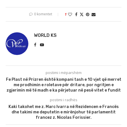
0 komentet
1
WORLD KS
postimi i mëparshëm
Fe Plast në Prizren është kompani tash e 10 vjet që merret
me prodhimin e roletave për dritare, por ngritjen e
zgjerimin më të madh e ka përjetuar në pesë vitet e fundit
postimi i radhës
Kaki takohet me z. Marc Ivarra në Rezidencen e Francës
dhe takimi me deputetin e mirënjohur të parlamentit
francez z. Nicolas Forissier.