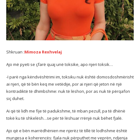
Shkruan :
Mimoza Rexhvelaj
Ajo më pyeti se çfarë quaj unë toksike, apo njeri toksik…
-I parë nga këndvështrimi im, toksiku nuk është domosdoshmërisht
ai njeri, që të bën keq me vetëdije, por ai njeri që jeton në një
kontradiktë të dhimbshme: nuk të lëshon, por as nuk të përqafon
siç duhet.
Ai që të lidh me fije të padukshme, të mban pezull, pa të dhënë
tokë ku të shkelësh…se për të lëshuar rrënjë nuk bëhet fjalë.
Ajo që e bën marrëdhënien me njerëz të tillë të lodhshme është
mungesa e koherencës: fjala nuk përputhet me veprën, ndjenja