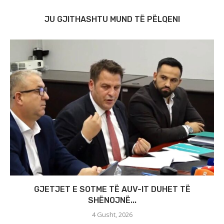
JU GJITHASHTU MUND TË PËLQENI
GJETJET E SOTME TË AUV-IT DUHET TË
SHËNOJNË...
4 Gusht, 2026