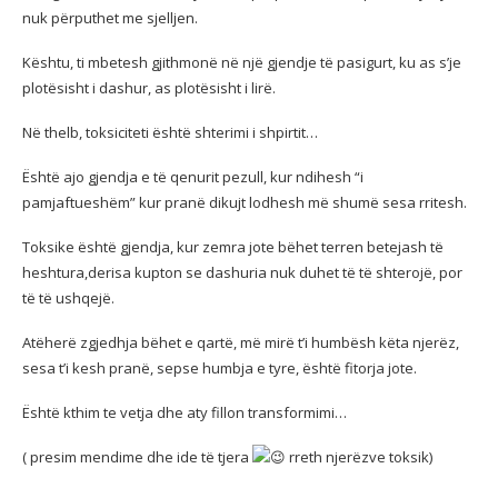
nuk përputhet me sjelljen.
Kështu, ti mbetesh gjithmonë në një gjendje të pasigurt, ku as s’je
plotësisht i dashur, as plotësisht i lirë.
Në thelb, toksiciteti është shterimi i shpirtit…
Është ajo gjendja e të qenurit pezull, kur ndihesh “i
pamjaftueshëm” kur pranë dikujt lodhesh më shumë sesa rritesh.
Toksike është gjendja, kur zemra jote bëhet terren betejash të
heshtura,derisa kupton se dashuria nuk duhet të të shterojë, por
të të ushqejë.
Atëherë zgjedhja bëhet e qartë, më mirë t’i humbësh këta njerëz,
sesa t’i kesh pranë, sepse humbja e tyre, është fitorja jote.
Është kthim te vetja dhe aty fillon transformimi…
( presim mendime dhe ide të tjera
rreth njerëzve toksik)