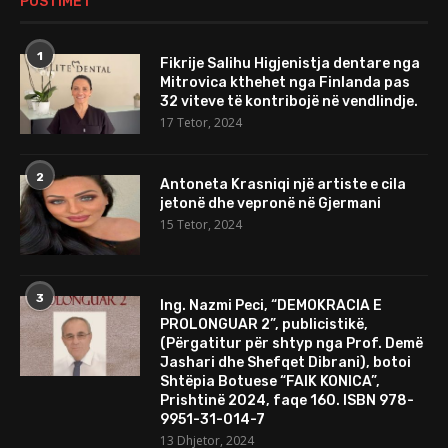
POSTIMET
1
Fikrije Salihu Higjenistja dentare nga
Mitrovica kthehet nga Finlanda pas
32 viteve të kontribojë në vendlindje.
17 Tetor, 2024
2
Antoneta Krasniqi një artiste e cila
jetonë dhe vepronë në Gjermani
15 Tetor, 2024
3
Ing. Nazmi Peci, “DEMOKRACIA E
PROLONGUAR 2”, publicistikë,
(Përgatitur për shtyp nga Prof. Demë
Jashari dhe Shefqet Dibrani), botoi
Shtëpia Botuese “FAIK KONICA”,
Prishtinë 2024, faqe 160. ISBN 978-
9951-31-014-7
13 Dhjetor, 2024