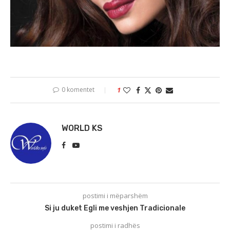
0 komentet
1
WORLD KS
postimi i mëparshëm
Si ju duket Egli me veshjen Tradicionale
postimi i radhës