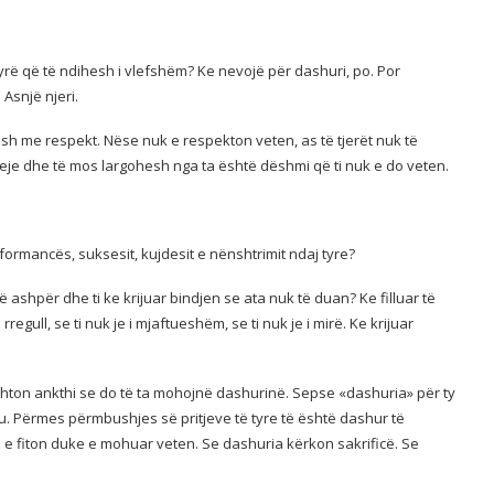
rë që të ndihesh i vlefshëm? Ke nevojë për dashuri, po. Por
Asnjë njeri.
sh me respekt. Nëse nuk e respekton veten, as të tjerët nuk të
j teje dhe të mos largohesh nga ta është dëshmi që ti nuk e do veten.
ormancës, suksesit, kujdesit e nënshtrimit ndaj tyre?
ë ashpër dhe ti ke krijuar bindjen se ata nuk të duan? Ke filluar të
egull, se ti nuk je i mjaftueshëm, se ti nuk je i mirë. Ke krijuar
ushton ankthi se do të ta mohojnë dashurinë. Sepse «dashuria» për ty
tu. Përmes përmbushjes së pritjeve të tyre të është dashur të
 fiton duke e mohuar veten. Se dashuria kërkon sakrificë. Se