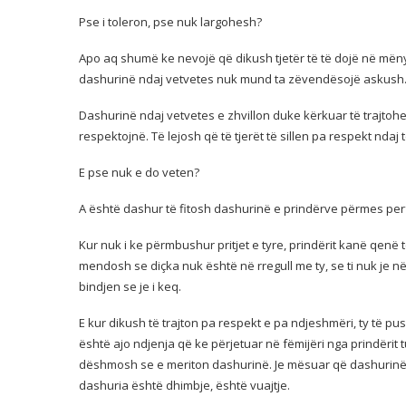
Pse i toleron, pse nuk largohesh?
Apo aq shumë ke nevojë që dikush tjetër të të dojë në mëny
dashurinë ndaj vetvetes nuk mund ta zëvendësojë askush. 
Dashurinë ndaj vetvetes e zhvillon duke kërkuar të trajtohe
respektojnë. Të lejosh që të tjerët të sillen pa respekt nda
E pse nuk e do veten?
A është dashur të fitosh dashurinë e prindërve përmes perf
Kur nuk i ke përmbushur pritjet e tyre, prindërit kanë qenë t
mendosh se diçka nuk është në rregull me ty, se ti nuk je në rr
bindjen se je i keq.
E kur dikush të trajton pa respekt e pa ndjeshmëri, ty të p
është ajo ndjenja që ke përjetuar në fëmijëri nga prindërit 
dëshmosh se e meriton dashurinë. Je mësuar që dashurinë e
dashuria është dhimbje, është vuajtje.