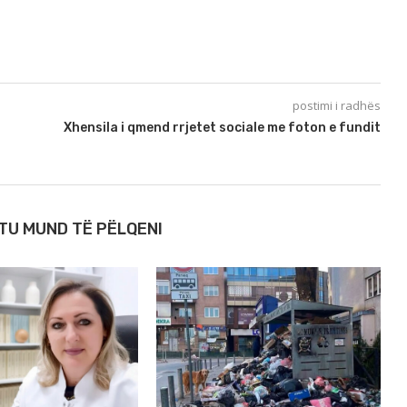
postimi i radhës
Xhensila i qmend rrjetet sociale me foton e fundit
TU MUND TË PËLQENI