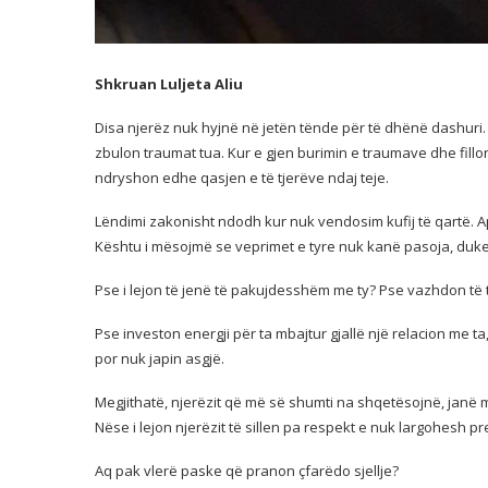
Shkruan Luljeta Aliu
Disa njerëz nuk hyjnë në jetën tënde për të dhënë dashuri. A
zbulon traumat tua. Kur e gjen burimin e
traumave dhe fillo
ndryshon edhe qasjen e të tjerëve ndaj teje.
Lëndimi zakonisht ndodh kur nuk vendosim kufij të qartë. Apo
Kështu i mësojmë se veprimet e tyre nuk kanë pasoja, duke 
Pse i lejon të jenë të pakujdesshëm me ty? Pse vazhdon të
Pse investon energji për ta mbajtur gjallë një relacion me 
por nuk japin asgjë.
Megjithatë, njerëzit që më së shumti na shqetësojnë, janë m
Nëse i lejon njerëzit të sillen pa respekt e nuk largohesh pre
Aq pak vlerë paske që pranon çfarëdo sjellje?