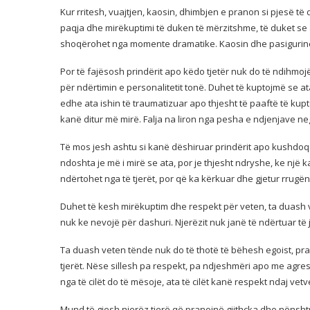
Kur rritesh, vuajtjen, kaosin, dhimbjen e pranon si pjesë t
paqja dhe mirëkuptimi të duken të mërzitshme, të duket s
shoqërohet nga momente dramatike. Kaosin dhe pasigurinë
Por të fajësosh prindërit apo këdo tjetër nuk do të ndihmo
për ndërtimin e personalitetit tonë. Duhet të kuptojmë se 
edhe ata ishin të traumatizuar apo thjesht të paaftë të kupt
kanë ditur më mirë. Falja na liron nga pesha e ndjenjave neg
Të mos jesh ashtu si kanë dëshiruar prindërit apo kushdoqoft
ndoshta je më i mirë se ata, por je thjesht ndryshe, ke një 
ndërtohet nga të tjerët, por që ka kërkuar dhe gjetur rrugën e 
Duhet të kesh mirëkuptim dhe respekt për veten, ta duash
nuk ke nevojë për dashuri. Njerëzit nuk janë të ndërtuar të 
Ta duash veten tënde nuk do të thotë të bëhesh egoist, pra
tjerët. Nëse sillesh pa respekt, pa ndjeshmëri apo me agresiv
nga të cilët do të mësoje, ata të cilët kanë respekt ndaj vet
Mund të gjesh njerëz tjerë që pranojnë gjithçka dhe nënsht