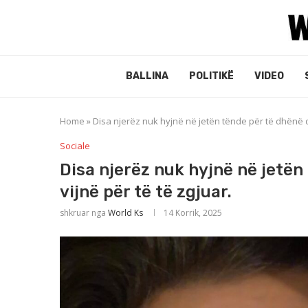
BALLINA
POLITIKË
VIDEO
Home
»
Disa njerëz nuk hyjnë në jetën tënde për të dhënë da
Sociale
Disa njerëz nuk hyjnë në jetën
vijnë për të të zgjuar.
shkruar nga
World Ks
14 Korrik, 2025