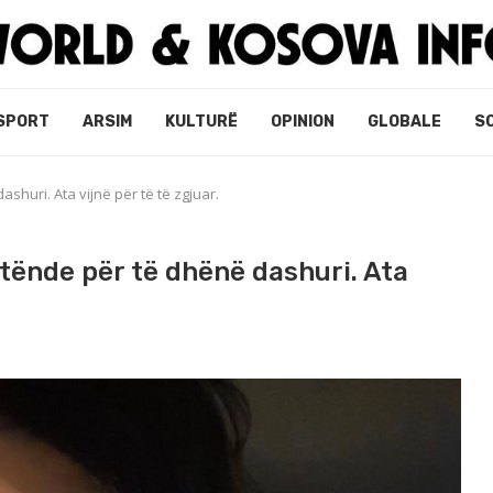
SPORT
ARSIM
KULTURË
OPINION
GLOBALE
S
shuri. Ata vijnë për të të zgjuar.
 tënde për të dhënë dashuri. Ata