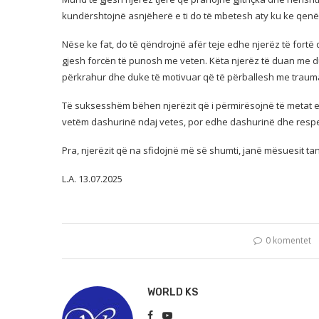
kundërshtojnë asnjëherë e ti do të mbetesh aty ku ke qenë,
Nëse ke fat, do të qëndrojnë afër teje edhe njerëz të fort
gjesh forcën të punosh me veten. Këta njerëz të duan me du
përkrahur dhe duke të motivuar që të përballesh me trauma
Të suksesshëm bëhen njerëzit që i përmirësojnë të metat e 
vetëm dashurinë ndaj vetes, por edhe dashurinë dhe respek
Pra, njerëzit që na sfidojnë më së shumti, janë mësuesit ta
L.A. 13.07.2025
0 komentet
WORLD KS