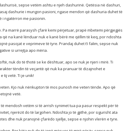
ë dashurisë, sepse vetëm ashtu e njeh dashurinë. Qetësia në dashuri,
e asaj dashurie i mungon pasioni, ngase mendon që dashuria duhet të
 i ngatërron me pasionin.
jë. Pa marrë parasysh çfarë kemi përjetuar, prapë mbetemi përgjegjës
ata që na kanë lënduar nuk e kanë bërë me qëllim të keq, por ndoshta
ojnë pasojat e veprimeve të tyre. Prandaj duhet t’i falim, sepse nuk
ative si urrejtja apo mëria.
ë, nuk do të thotë se ke dështuar, apo se nuk je njeri i mirë. Ti
karakter tëndin të veçantë që nuk ka pranuar të dizajnohet e
tij vetë. Ti je unik!
 veten. Kjo nuk nënkupton të mos punosh me veten tënde. Apo që
jetojnë vetë.
 të mendosh vetëm si të arrish synimet tua pa pasur respekt për të
itet, njerëzit do të largohen. Ndoshta jo të gjithë, por sigurisht ata
vetes dhe nuk pranojnë çfarëdo sjellje, sepse e njohin vlerën e tyre.
rohen. Por këta nuk do të jenë mësues të mirë për ty, sepse nuk