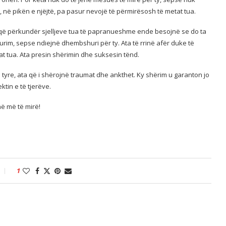
 në pikën e njëjtë, pa pasur nevojë të përmirësosh të metat tua.
ë që përkundër sjelljeve tua të papranueshme ende besojnë se do ta
rim, sepse ndiejnë dhembshuri për ty. Ata të rrinë afër duke të
t tua. Ata presin shërimin dhe suksesin tënd.
tyre, ata që i shërojnë traumat dhe ankthet. Ky shërim u garanton jo
tin e të tjerëve.
në më të mirë!
1