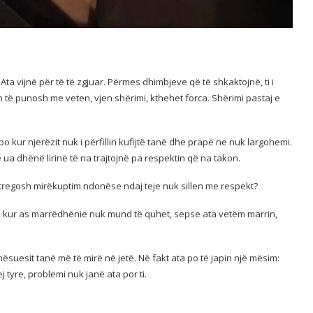
ta vijnë për të të zgjuar. Përmes dhimbjeve që të shkaktojnë, ti i
n të punosh me veten, vjen shërimi, kthehet forca. Shërimi pastaj e
 kur njerëzit nuk i përfillin kufijtë tanë dhe prapë ne nuk largohemi.
ua dhënë lirinë të na trajtojnë pa respektin që na takon.
 tregosh mirëkuptim ndonëse ndaj teje nuk sillen me respekt?
ta, kur as marrëdhënie nuk mund të quhet, sepse ata vetëm marrin,
ësuesit tanë më të mirë në jetë. Në fakt ata po të japin një mësim:
j tyre, problemi nuk janë ata por ti.