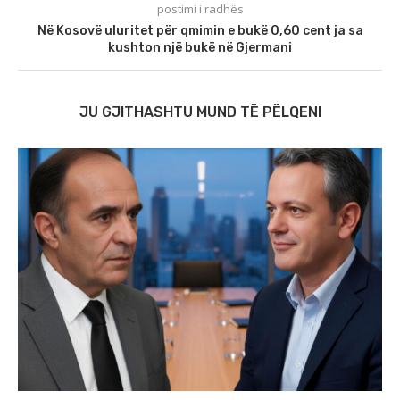
postimi i radhës
Në Kosovë uluritet për qmimin e bukë 0,60 cent ja sa
kushton një bukë në Gjermani
JU GJITHASHTU MUND TË PËLQENI