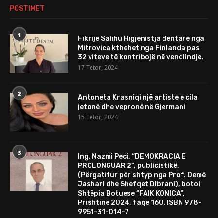
POSTIMET
1
Fikrije Salihu Higjenistja dentare nga
Mitrovica kthehet nga Finlanda pas
32 viteve të kontribojë në vendlindje.
17 Tetor, 2024
2
Antoneta Krasniqi një artiste e cila
jetonë dhe vepronë në Gjermani
15 Tetor, 2024
3
Ing. Nazmi Peci, “DEMOKRACIA E
PROLONGUAR 2”, publicistikë,
(Përgatitur për shtyp nga Prof. Demë
Jashari dhe Shefqet Dibrani), botoi
Shtëpia Botuese “FAIK KONICA”,
Prishtinë 2024, faqe 160. ISBN 978-
9951-31-014-7