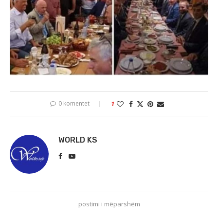
0 komentet
1
WORLD KS
postimi i mëparshëm