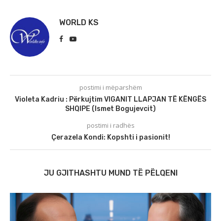
WORLD KS
postimi i mëparshëm
Violeta Kadriu : Përkujtim VIGANIT LLAPJAN TË KËNGËS
SHQIPE (Ismet Bogujevcit)
postimi i radhës
Çerazela Kondi: Kopshti i pasionit!
JU GJITHASHTU MUND TË PËLQENI