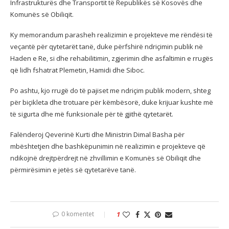
Infrastrukturës dhe Transportit të Republikës së Kosovës dhe
Komunës së Obiliqit.
Ky memorandum parasheh realizimin e projekteve me rëndësi të
veçantë për qytetarët tanë, duke përfshirë ndriçimin publik në
Haden e Re, si dhe rehabilitimin, zgjerimin dhe asfaltimin e rrugës
që lidh fshatrat Plemetin, Hamidi dhe Siboc.
Po ashtu, kjo rrugë do të pajiset me ndriçim publik modern, shteg
për biçikleta dhe trotuare për këmbësorë, duke krijuar kushte më
të sigurta dhe më funksionale për të gjithë qytetarët.
Falënderoj Qeverinë Kurti dhe Ministrin Dimal Basha për
mbështetjen dhe bashkëpunimin në realizimin e projekteve që
ndikojnë drejtpërdrejt në zhvillimin e Komunës së Obiliqit dhe
përmirësimin e jetës së qytetarëve tanë.
0 komentet
1