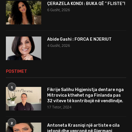
ÇERAZELA KONDI : BUKA QË ” FLISTE”!
6 Gusht, 2026
Abide Gashi : FORCA E NJERIUT
4 Gusht, 2026
POSTIMET
1
Fikrije Salihu Higjenistja dentare nga
Mitrovica kthehet nga Finlanda pas
32 viteve të kontribojë në vendlindje.
17 Tetor, 2024
2
Antoneta Krasniqi një artiste e cila
jetonë dhe vepronë në Gjermani