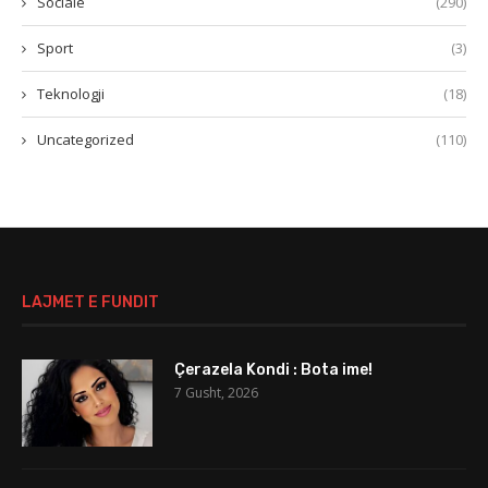
Sociale
(290)
Sport
(3)
Teknologji
(18)
Uncategorized
(110)
LAJMET E FUNDIT
Çerazela Kondi : Bota ime!
7 Gusht, 2026