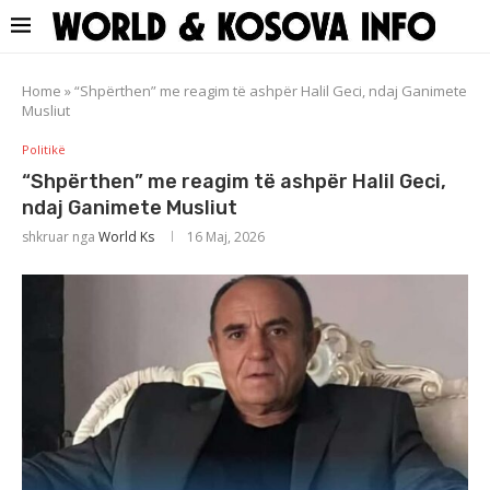
Home
»
“Shpërthen” me reagim të ashpër Halil Geci, ndaj Ganimete
Musliut
Politikë
“Shpërthen” me reagim të ashpër Halil Geci,
ndaj Ganimete Musliut
shkruar nga
World Ks
16 Maj, 2026