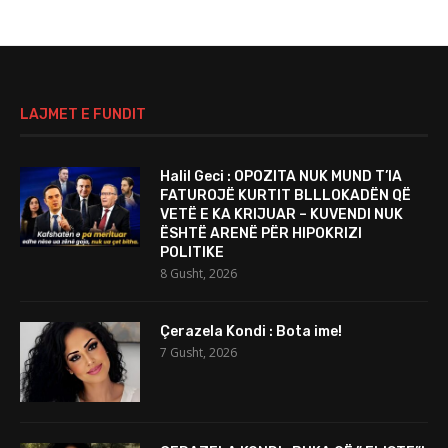
LAJMET E FUNDIT
Halil Geci : OPOZITA NUK MUND T’IA
FATUROJË KURTIT BLLLOKADËN QË
VETË E KA KRIJUAR – KUVENDI NUK
ËSHTË ARENË PËR HIPOKRIZI
POLITIKE
8 Gusht, 2026
Çerazela Kondi : Bota ime!
7 Gusht, 2026