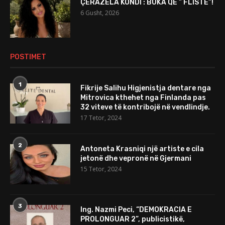
ÇERAZELA KONDI : BUKA QË ” FLISTE”!
6 Gusht, 2026
POSTIMET
1
Fikrije Salihu Higjenistja dentare nga
Mitrovica kthehet nga Finlanda pas
32 viteve të kontribojë në vendlindje.
17 Tetor, 2024
2
Antoneta Krasniqi një artiste e cila
jetonë dhe vepronë në Gjermani
15 Tetor, 2024
3
Ing. Nazmi Peci, “DEMOKRACIA E
PROLONGUAR 2”, publicistikë,