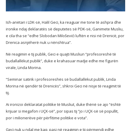
Ish-anëtari i LDK-së, Halil Geci, ka reaguar me tone të ashpra dhe
ironike ndaj deklaratës së deputetes së PDK-së, Ganimete Musliu,
e cila tha se “edhe Slobodan Miloševići luftën e nisi në Drenicë, por
Drenica asnjëherë nuk u nënshtrua”.
Në reagimin e tij publik, Geci e quajti Musliun “profesoreshë të
budallallëkut publik”, duke e krahasuar madje edhe me figurën
virale, Linda Morina.
“Seminar satirik i profesoreshës së budallallëkut publik, Linda
Morina në qendër të Drenicës”, shkroi Geci në nisje të reagimit të
tij.
Ai ironizoi deklaratat politike të Musliut, duke thënë se ajo “është
krijuar si megafon i UÇK-së”, por sipas tij “jo i UÇK-së së popullit,
por i milionerëve për përfitime politike e vota”.
Geci nuk u ndal me kaq, pasi në reagimin e tij përmendi edhe