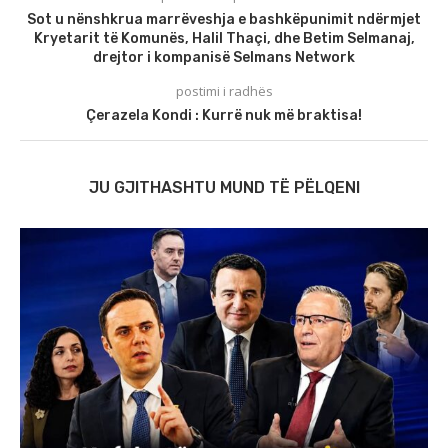
Sot u nënshkrua marrëveshja e bashkëpunimit ndërmjet
Kryetarit të Komunës, Halil Thaçi, dhe Betim Selmanaj,
drejtor i kompanisë Selmans Network
postimi i radhës
Çerazela Kondi : Kurrë nuk më braktisa!
JU GJITHASHTU MUND TË PËLQENI