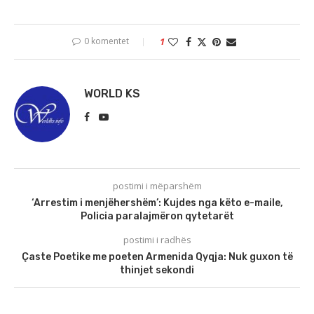
0 komentet
1
WORLD KS
postimi i mëparshëm
‘Arrestim i menjëhershëm’: Kujdes nga këto e-maile,
Policia paralajmëron qytetarët
postimi i radhës
Çaste Poetike me poeten Armenida Qyqja: Nuk guxon të
thinjet sekondi