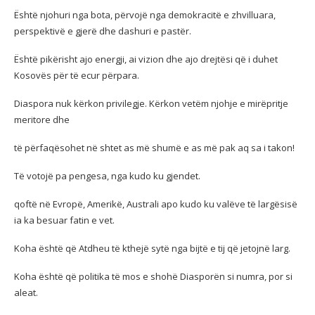
Është njohuri nga bota, përvojë nga demokracitë e zhvilluara,
perspektivë e gjerë dhe dashuri e pastër.
Është pikërisht ajo energji, ai vizion dhe ajo drejtësi që i duhet
Kosovës për të ecur përpara.
Diaspora nuk kërkon privilegje. Kërkon vetëm njohje e mirëpritje
meritore dhe
të përfaqësohet në shtet as më shumë e as më pak aq sa i takon!
Të votojë pa pengesa, nga kudo ku gjendet.
qoftë në Evropë, Amerikë, Australi apo kudo ku valëve të largësisë
ia ka besuar fatin e vet.
Koha është që Atdheu të kthejë sytë nga bijtë e tij që jetojnë larg.
Koha është që politika të mos e shohë Diasporën si numra, por si
aleat.