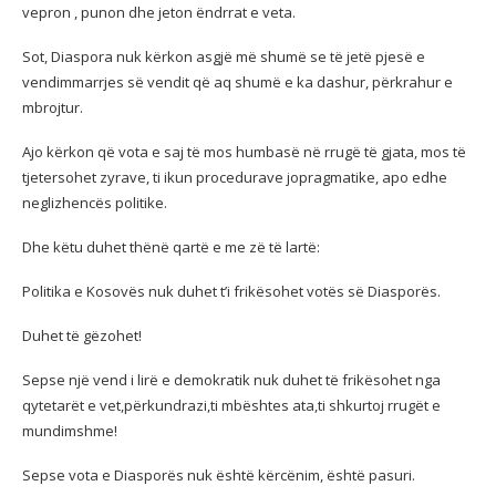
vepron , punon dhe jeton ëndrrat e veta.
Sot, Diaspora nuk kërkon asgjë më shumë se të jetë pjesë e
vendimmarrjes së vendit që aq shumë e ka dashur, përkrahur e
mbrojtur.
Ajo kërkon që vota e saj të mos humbasë në rrugë të gjata, mos të
tjetersohet zyrave, ti ikun procedurave jopragmatike, apo edhe
neglizhencës politike.
Dhe këtu duhet thënë qartë e me zë të lartë:
Politika e Kosovës nuk duhet t’i frikësohet votës së Diasporës.
Duhet të gëzohet!
Sepse një vend i lirë e demokratik nuk duhet të frikësohet nga
qytetarët e vet,përkundrazi,ti mbështes ata,ti shkurtoj rrugët e
mundimshme!
Sepse vota e Diasporës nuk është kërcënim, është pasuri.