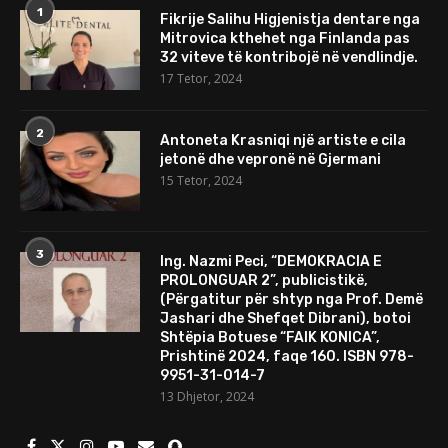
1
Fikrije Salihu Higjenistja dentare nga
Mitrovica kthehet nga Finlanda pas
32 viteve të kontribojë në vendlindje.
17 Tetor, 2024
2
Antoneta Krasniqi një artiste e cila
jetonë dhe vepronë në Gjermani
15 Tetor, 2024
3
Ing. Nazmi Peci, “DEMOKRACIA E
PROLONGUAR 2”, publicistikë,
(Përgatitur për shtyp nga Prof. Demë
Jashari dhe Shefqet Dibrani), botoi
Shtëpia Botuese “FAIK KONICA”,
Prishtinë 2024, faqe 160. ISBN 978-
9951-31-014-7
13 Dhjetor, 2024