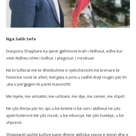
Nga.Salih Sefa
Diaspora Shqiptare ka qenë gjithmonë krah i Atdheut, edhe kur
vetë Atdheu ishte i lodhur, i plagosur, i rrezikuar.
Në tri luftërat më të dhimbshme e njëkohësisht më krenare të
historisë sonë të afërt, mërgata e jonë u radhit drejt rrugës për liri
,ata u përgjigjen të parët masivisht!
Me mjete, me armatim, me ushtarë, me dije, me zemër, me shpirt.
Në çdo thirrje për liri, ajo u bë britmë.U bë zëri i atdheut në çdo
qytet botërorë.Në çdo rrezik, u bë mburojë. Në çdo humbje, u bë
shpresë.
Shqiptarët jashtë kufijve kanë dhënë gjithçka sepse e donin dhe e