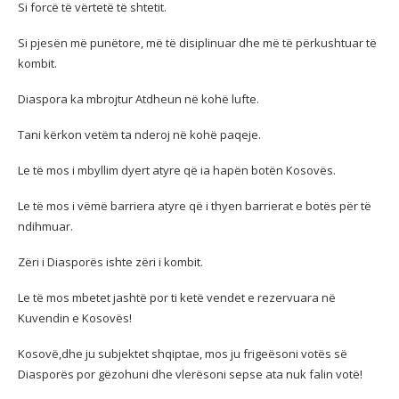
Si forcë të vërtetë të shtetit.
Si pjesën më punëtore, më të disiplinuar dhe më të përkushtuar të
kombit.
Diaspora ka mbrojtur Atdheun në kohë lufte.
Tani kërkon vetëm ta nderoj në kohë paqeje.
Le të mos i mbyllim dyert atyre që ia hapën botën Kosovës.
Le të mos i vëmë barriera atyre që i thyen barrierat e botës për të
ndihmuar.
Zëri i Diasporës ishte zëri i kombit.
Le të mos mbetet jashtë por ti ketë vendet e rezervuara në
Kuvendin e Kosovës!
Kosovë,dhe ju subjektet shqiptae, mos ju frigeësoni votës së
Diasporës por gëzohuni dhe vlerësoni sepse ata nuk falin votë!