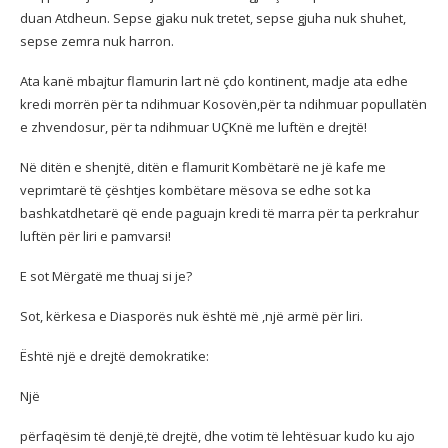
duan Atdheun. Sepse gjaku nuk tretet, sepse gjuha nuk shuhet,
sepse zemra nuk harron.
Ata kanë mbajtur flamurin lart në çdo kontinent, madje ata edhe
kredi morrën për ta ndihmuar Kosovën,për ta ndihmuar popullatën
e zhvendosur, për ta ndihmuar UÇKnë me luftën e drejtë!
Në ditën e shenjtë, ditën e flamurit Kombëtarë ne jë kafe me
veprimtarë të çështjes kombëtare mësova se edhe sot ka
bashkatdhetarë që ende paguajn kredi të marra për ta perkrahur
luftën për liri e pamvarsi!
E sot Mërgatë me thuaj si je?
Sot, kërkesa e Diasporës nuk është më ,një armë për liri.
Është një e drejtë demokratike:
Një
përfaqësim të denjë,të drejtë, dhe votim të lehtësuar kudo ku ajo