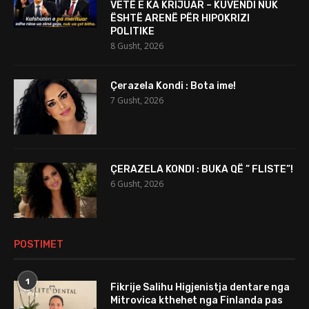
VETË E KA KRIJUAR – KUVENDI NUK
ËSHTË ARENË PËR HIPOKRIZI
POLITIKE
8 Gusht, 2026
Çerazela Kondi : Bota ime!
7 Gusht, 2026
ÇERAZELA KONDI : BUKA QË ” FLISTE”!
6 Gusht, 2026
POSTIMET
1
Fikrije Salihu Higjenistja dentare nga
Mitrovica kthehet nga Finlanda pas