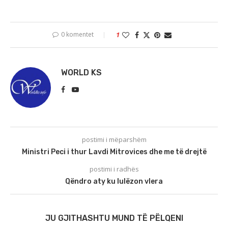
0 komentet
1
WORLD KS
postimi i mëparshëm
Ministri Peci i thur Lavdi Mitrovices dhe me të drejtë
postimi i radhës
Qëndro aty ku lulëzon vlera
JU GJITHASHTU MUND TË PËLQENI