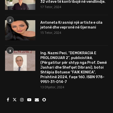
32 viteve të kontribojë në vendlindje.
17 Tetor, 2024
2
Antoneta Krasniqi një artiste e cila
jetonë dhe vepronë në Gjermani
15 Tetor, 2024
3
Ing. Nazmi Peci, “DEMOKRACIA E
PROLONGUAR 2”, publicistikë,
(Përgatitur për shtyp nga Prof. Demë
Jashari dhe Shefqet Dibrani), botoi
Shtëpia Botuese “FAIK KONICA”,
Prishtinë 2024, faqe 160. ISBN 978-
9951-31-014-7
13 Dhjetor, 2024