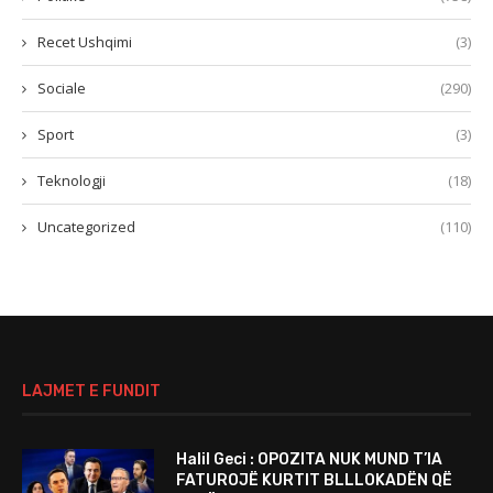
Recet Ushqimi
(3)
Sociale
(290)
Sport
(3)
Teknologji
(18)
Uncategorized
(110)
LAJMET E FUNDIT
Halil Geci : OPOZITA NUK MUND T’IA
FATUROJË KURTIT BLLLOKADËN QË