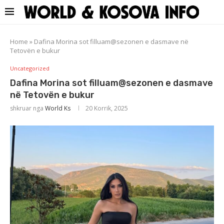
Home
»
Dafina Morina sot filluam@sezonen e dasmave në
Tetovën e bukur
Uncategorized
Dafina Morina sot filluam@sezonen e dasmave
në Tetovën e bukur
shkruar nga
World Ks
20 Korrik, 2025