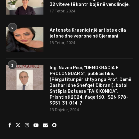
32 viteve të kontribojë në vendlindje.
17 Tetor, 2024
2
Antoneta Krasniqi një artiste e cila
jetonë dhe vepronë në Gjermani
15 Tetor, 2024
3
Ing. Nazmi Peci, “DEMOKRACIA E
PROLONGUAR 2”, publicistikë,
(Përgatitur për shtyp nga Prof. Demë
Jashari dhe Shefqet Dibrani), botoi
Shtëpia Botuese “FAIK KONICA”,
Prishtinë 2024, faqe 160. ISBN 978-
9951-31-014-7
13 Dhjetor, 2024