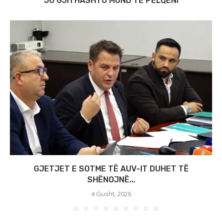
JU GJITHASHTU MUND TË PËLQENI
GJETJET E SOTME TË AUV-IT DUHET TË
SHËNOJNË...
4 Gusht, 2026