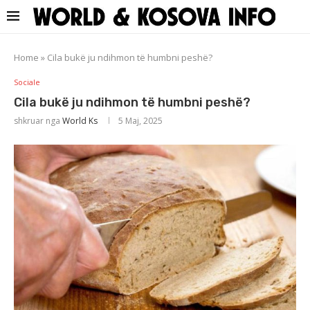
Home
»
Cila bukë ju ndihmon të humbni peshë?
Sociale
Cila bukë ju ndihmon të humbni peshë?
shkruar nga
World Ks
5 Maj, 2025