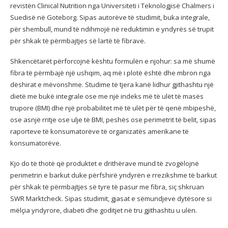
revistën Clinical Nutrition nga Universiteti i Teknologjisë Chalmers i
Suedisë në Goteborg. Sipas autorëve të studimit, buka integrale,
për shembull, mund të ndihmojë në reduktimin e yndyrës së trupit
për shkak të përmbajtjes së lartë të fibrave.
Shkencëtarët përforcojnë kështu formulën e njohur: sa më shumë
fibra të përmbajë një ushqim, aq më i plotë është dhe mbron nga
dëshirat e mëvonshme. Studime të tjera kanë lidhur gjithashtu një
dietë me bukë integrale ose me një indeks më të ulët të masës
trupore (BMI) dhe një probabilitet më të ulët për të qenë mbipeshë,
ose asnjë rritje ose ulje të BMI, peshës ose perimetrit të belit, sipas
raporteve të konsumatorëve të organizatës amerikane të
konsumatorëve.
Kjo do të thotë që produktet e drithërave mund të zvogëlojnë
perimetrin e barkut duke përfshirë yndyrën e rrezikshme të barkut
për shkak të përmbajtjes së tyre të pasur me fibra, siç shkruan
SWR Marktcheck. Sipas studimit, gjasat e sëmundjeve dytësore si
mëlçia yndyrore, diabeti dhe goditjet në tru gjithashtu u ulën.