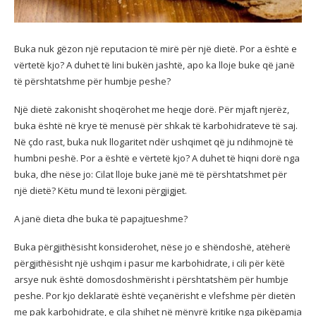
Buka nuk gëzon një reputacion të mirë për një dietë. Por a është e
vërtetë kjo? A duhet të lini bukën jashtë, apo ka lloje buke që janë
të përshtatshme për humbje peshe?
Një dietë zakonisht shoqërohet me heqje dorë. Për mjaft njerëz,
buka është në krye të menusë për shkak të karbohidrateve të saj.
Në çdo rast, buka nuk llogaritet ndër ushqimet që ju ndihmojnë të
humbni peshë. Por a është e vërtetë kjo? A duhet të hiqni dorë nga
buka, dhe nëse jo: Cilat lloje buke janë më të përshtatshmet për
një dietë? Këtu mund të lexoni përgjigjet.
A janë dieta dhe buka të papajtueshme?
Buka përgjithësisht konsiderohet, nëse jo e shëndoshë, atëherë
përgjithësisht një ushqim i pasur me karbohidrate, i cili për këtë
arsye nuk është domosdoshmërisht i përshtatshëm për humbje
peshe. Por kjo deklaratë është veçanërisht e vlefshme për dietën
me pak karbohidrate, e cila shihet në mënyrë kritike nga pikëpamja