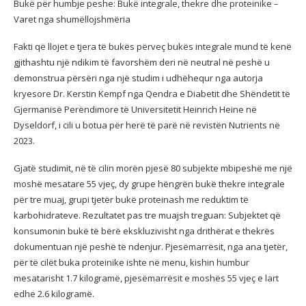
Bukë për humbje peshe: Bukë integrale, thekre dhe proteinike –
Varet nga shumëllojshmëria
Fakti që llojet e tjera të bukës përveç bukës integrale mund të kenë
gjithashtu një ndikim të favorshëm deri në neutral në peshë u
demonstrua përsëri nga një studim i udhëhequr nga autorja
kryesore Dr. Kerstin Kempf nga Qendra e Diabetit dhe Shëndetit të
Gjermanisë Perëndimore të Universitetit Heinrich Heine në
Dyseldorf, i cili u botua për herë të parë në revistën Nutrients në
2023.
Gjatë studimit, në të cilin morën pjesë 80 subjekte mbipeshë me një
moshë mesatare 55 vjeç, dy grupe hëngrën bukë thekre integrale
për tre muaj, grupi tjetër bukë proteinash me reduktim të
karbohidrateve. Rezultatet pas tre muajsh treguan: Subjektet që
konsumonin bukë të bërë ekskluzivisht nga drithërat e thekrës
dokumentuan një peshë të ndenjur. Pjesëmarrësit, nga ana tjetër,
për të cilët buka proteinike ishte në menu, kishin humbur
mesatarisht 1.7 kilogramë, pjesëmarrësit e moshës 55 vjeç e lart
edhe 2.6 kilogramë.