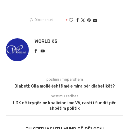
0 komentet
1
WORLD KS
postimi i mëparshëm
Diabeti: Cila mollë është më e mira për diabetikët?
postimi i radhës
LDK në kryqëzim: koalicioni me VV, rasti i fundit për
shpëtim politik