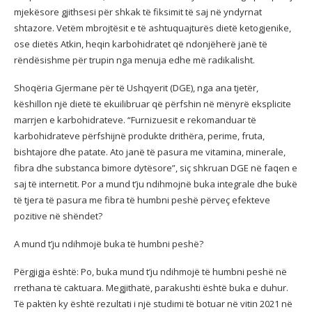
mjekësore gjithsesi për shkak të fiksimit të saj në yndyrnat
shtazore. Vetëm mbrojtësit e të ashtuquajturës dietë ketogjenike,
ose dietës Atkin, heqin karbohidratet që ndonjëherë janë të
rëndësishme për trupin nga menuja edhe më radikalisht.
Shoqëria Gjermane për të Ushqyerit (DGE), nga ana tjetër,
këshillon një dietë të ekuilibruar që përfshin në mënyrë eksplicite
marrjen e karbohidrateve. “Furnizuesit e rekomanduar të
karbohidrateve përfshijnë produkte drithëra, perime, fruta,
bishtajore dhe patate. Ato janë të pasura me vitamina, minerale,
fibra dhe substanca bimore dytësore”, siç shkruan DGE në faqen e
saj të internetit. Por a mund t’ju ndihmojnë buka integrale dhe bukë
të tjera të pasura me fibra të humbni peshë përveç efekteve
pozitive në shëndet?
A mund t’ju ndihmojë buka të humbni peshë?
Përgjigja është: Po, buka mund t’ju ndihmojë të humbni peshë në
rrethana të caktuara. Megjithatë, parakushti është buka e duhur.
Të paktën ky është rezultati i një studimi të botuar në vitin 2021 në