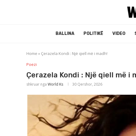
BALLINA
POLITIKË
VIDEO
Home
»
Çerazela Kondi : Një qiell më i madh!
Poezi
Çerazela Kondi : Një qiell më i
shkruar nga
World Ks
30 Qershor, 2026