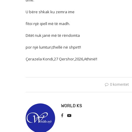
U bëre shkak ku zemra ime
fitoi një qiell më të madh.
Ditët nuk janë më të rëndomta
por një lumturi,thellë në shpirt!!
Çerazela Kondi,27 Qershor,2026,Athinë!!
0 komentet
WORLD KS