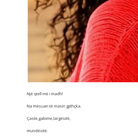
Një qiell më i madh!
Na mësuan të masin gjithçka.
Çaste,gabime,largësitë,
mundësitë.