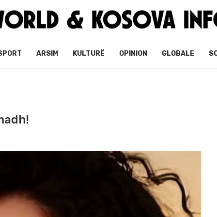
SPORT
ARSIM
KULTURË
OPINION
GLOBALE
S
 madh!