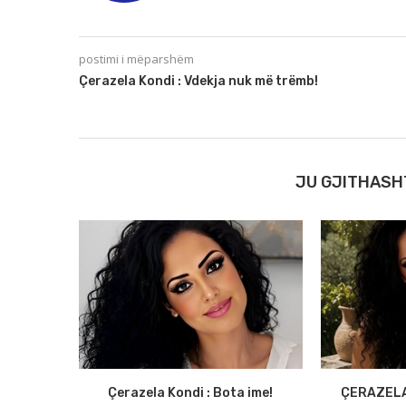
postimi i mëparshëm
Çerazela Kondi : Vdekja nuk më trëmb!
JU GJITHASH
Çerazela Kondi : Bota ime!
ÇERAZELA 