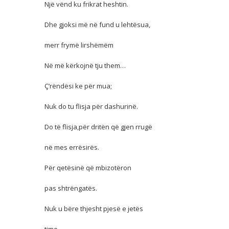
Një vënd ku frikrat heshtin.
Dhe gjoksi më në fund u lehtësua,
merr frymë lirshëmëm
Në më kërkojnë tju them…
Ç’rëndësi ke për mua;
Nuk do tu flisja për dashurinë.
Do të flisja,për dritën që gjen rrugë
në mes errësirës.
Për qetësinë që mbizotëron
pas shtrëngatës.
Nuk u bëre thjesht pjesë e jetës
time.