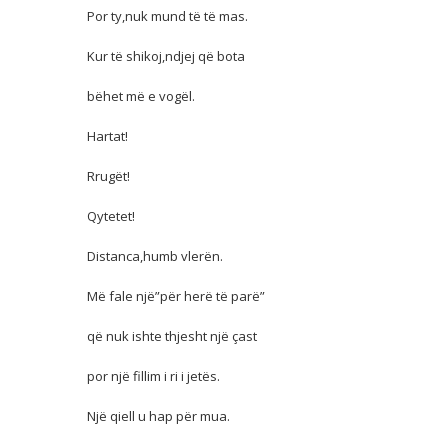
Por ty,nuk mund të të mas.
Kur të shikoj,ndjej që bota
bëhet më e vogël.
Hartat!
Rrugët!
Qytetet!
Distanca,humb vlerën.
Më fale një”për herë të parë”
që nuk ishte thjesht një çast
por një fillim i ri i jetës.
Një qiell u hap për mua.