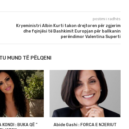
postimi i radhës
Kryeministri Albin Kurti takon drejtoren për zgjerim
dhe fqinjësi të Bashkimit Europjan për ballkanin
perëndimor Valentina Superti
TU MUND TË PËLQENI
KONDI : BUKA QË ”
Abide Gashi : FORCA E NJERIUT