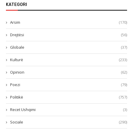
KATEGORI
Arsim
(170)
Drejtësi
(56)
Globale
(37)
Kulturë
(233)
Opinion
(62)
Poezi
(79)
Politikë
(757)
Recet Ushqimi
(3)
Sociale
(290)