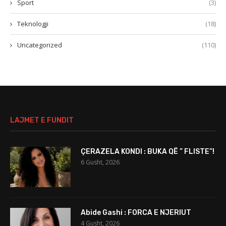
Sport
(3)
Teknologji
(18)
Uncategorized
(110)
LAJMET E FUNDIT
ÇERAZELA KONDI : BUKA QË ” FLISTE”!
6 Gusht, 2026
Abide Gashi : FORCA E NJERIUT
4 Gusht, 2026