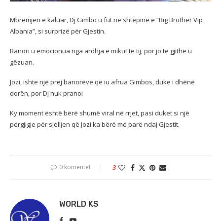
Mbrëmjen e kaluar, Dj Gimbo u fut në shtëpinë e “Big Brother Vip
Albania”, si surprizë për Gjestin.
Banori u emocionua nga ardhja e mikut të tij, por jo të gjithë u
gëzuan.
Jozi, ishte një prej banorëve që iu afrua Gimbos, duke i dhënë
dorën, por Dj nuk pranoi
Ky moment është bërë shumë viral në rrjet, pasi duket si një
përgjigje për sjelljen që Jozi ka bërë më parë ndaj Gjestit.
0 komentet
3
WORLD KS