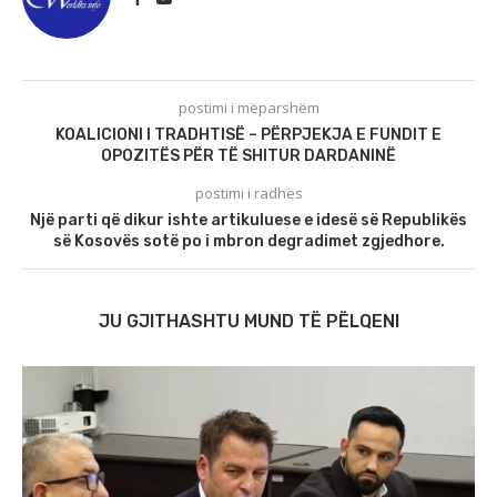
postimi i mëparshëm
KOALICIONI I TRADHTISË – PËRPJEKJA E FUNDIT E
OPOZITËS PËR TË SHITUR DARDANINË
postimi i radhës
Një parti që dikur ishte artikuluese e idesë së Republikës
së Kosovës sotë po i mbron degradimet zgjedhore.
JU GJITHASHTU MUND TË PËLQENI