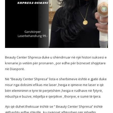
Beauty Center Shpresa duke u shëndrruar në një histori suksesi e
krenarie jo vetëm për pronaren , por edhe për bizneset shqiptare
në Diasporë.
Në “Beauty Center Shpresa” lista e sherbimeve është e gjatë duke
nisur nga dobsimi efikas me laser ,heqja e qimeve me laser e që
bën eleminimin e tyre të perjetshëm ,heqja e rudhave në fytyrë,
mbushja e buzve, mbjellja e qerpikve , thonjve, e sumë të tjera.
Ajo që duhet theksuar është se ” Beauty Center Shpresa” është
gjithashtu edhe shkollë , ku nxënset aftësohen për mbjelljn ,