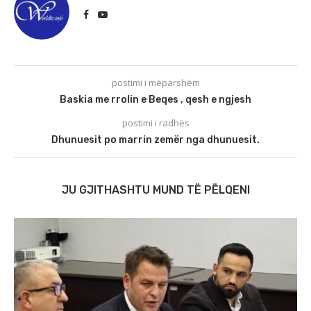
postimi i mëparshëm
Baskia me rrolin e Beqes , qesh e ngjesh
postimi i radhës
Dhunuesit po marrin zemër nga dhunuesit.
JU GJITHASHTU MUND TË PËLQENI