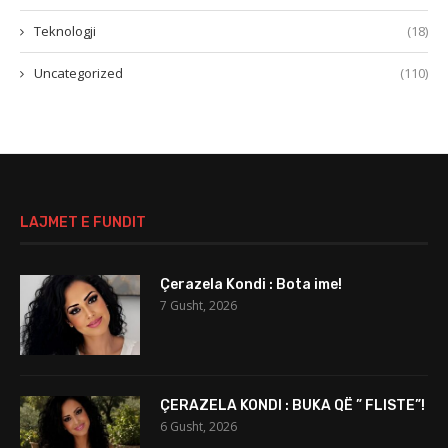
Teknologji
(18)
Uncategorized
(110)
LAJMET E FUNDIT
Çerazela Kondi : Bota ime!
7 Gusht, 2026
ÇERAZELA KONDI : BUKA QË ” FLISTE”!
6 Gusht, 2026