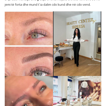
jemi të forta dhe mund t`ia dalim cdo kund dhe në cdo vend.