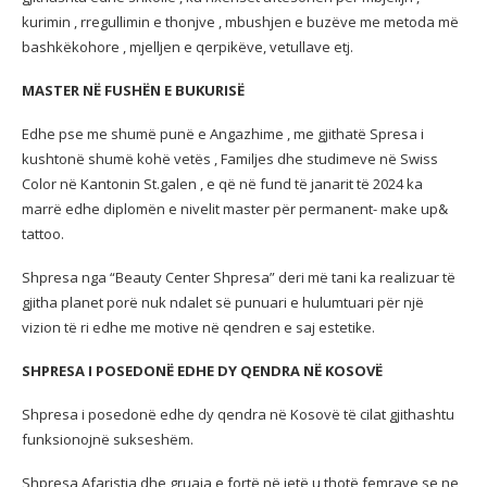
kurimin , rregullimin e thonjve , mbushjen e buzëve me metoda më
bashkëkohore , mjelljen e qerpikëve, vetullave etj.
MASTER NË FUSHËN E BUKURISË
Edhe pse me shumë punë e Angazhime , me gjithatë Spresa i
kushtonë shumë kohë vetës , Familjes dhe studimeve në Swiss
Color në Kantonin St.galen , e që në fund të janarit të 2024 ka
marrë edhe diplomën e nivelit master për permanent- make up&
tattoo.
Shpresa nga “Beauty Center Shpresa” deri më tani ka realizuar të
gjitha planet porë nuk ndalet së punuari e hulumtuari për një
vizion të ri edhe me motive në qendren e saj estetike.
SHPRESA I POSEDONË EDHE DY QENDRA NË KOSOVË
Shpresa i posedonë edhe dy qendra në Kosovë të cilat gjithashtu
funksionojnë sukseshëm.
Shpresa Afaristja dhe gruaja e fortë në jetë u thotë femrave se ne