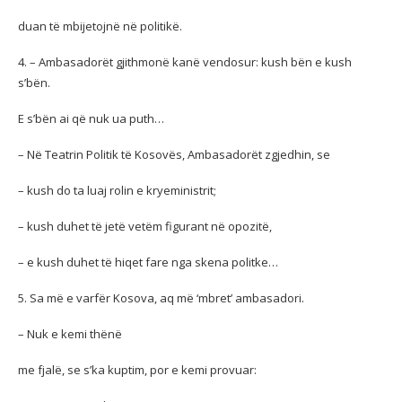
duan të mbijetojnë në politikë.
4. – Ambasadorët gjithmonë kanë vendosur: kush bën e kush
s’bën.
E s’bën ai që nuk ua puth…
– Në Teatrin Politik të Kosovës, Ambasadorët zgjedhin, se
– kush do ta luaj rolin e kryeministrit;
– kush duhet të jetë vetëm figurant në opozitë,
– e kush duhet të hiqet fare nga skena politke…
5. Sa më e varfër Kosova, aq më ‘mbret’ ambasadori.
– Nuk e kemi thënë
me fjalë, se s’ka kuptim, por e kemi provuar: