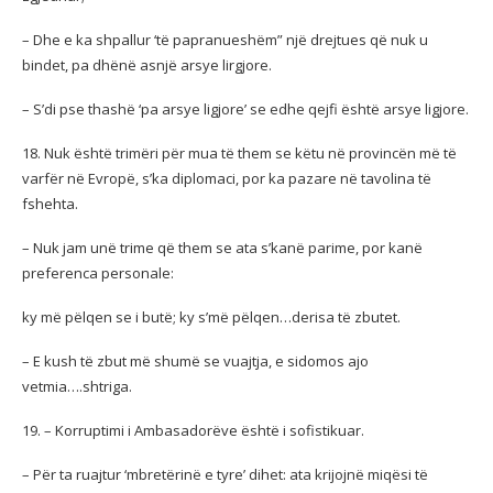
– Dhe e ka shpallur ‘të papranueshëm” një drejtues që nuk u
bindet, pa dhënë asnjë arsye lirgjore.
– S’di pse thashë ‘pa arsye ligjore’ se edhe qejfi është arsye ligjore.
18. Nuk është trimëri për mua të them se këtu në provincën më të
varfër në Evropë, s’ka diplomaci, por ka pazare në tavolina të
fshehta.
– Nuk jam unë trime që them se ata s’kanë parime, por kanë
preferenca personale:
ky më pëlqen se i butë; ky s’më pëlqen…derisa të zbutet.
– E kush të zbut më shumë se vuajtja, e sidomos ajo
vetmia….shtriga.
19. – Korruptimi i Ambasadorëve është i sofistikuar.
– Për ta ruajtur ‘mbretërinë e tyre’ dihet: ata krijojnë miqësi të