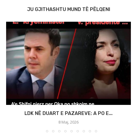
JU GJITHASHTU MUND TË PËLQENI
LDK NË DUART E PAZAREVE: A PO E...
8 Maj, 2026