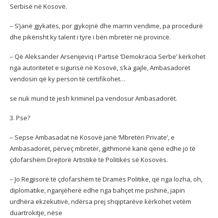
Serbisë në Kosovë.
– S’janë gjykatës, por gjykojnë dhe marrin vendime, pa procedurë
dhe pikërisht ky talent i tyre i bën mbretër në provincë.
– Që Aleksander Arsenijeviq i Partisë ‘Demokracia Serbe’ kërkohet
nga autoritetet e sigurisë në Kosovë, s’ka gajle, Ambasadorët
vendosin që ky person të certifikohet…
se nuk mund të jesh kriminel pa vendosur Ambasadorët.
3. Pse?
– Sepse Ambasadat në Kosovë janë ‘Mbretëri Private’, e
Ambasadorët, përveç mbretër, gjithmonë kanë qenë edhe jo të
çdofarshëm Drejtorë Artistikë të Politikës së Kosovës.
– Jo Regjisorë të çdofarshëm të Dramës Politike, që nga lozha, oh,
diplomatike, nganjëherë edhe nga bahçet me pishinë, japin
urdhëra ekzekutivë, ndërsa prej shqiptarëve kërkohet vetëm
duartrokitje, nëse