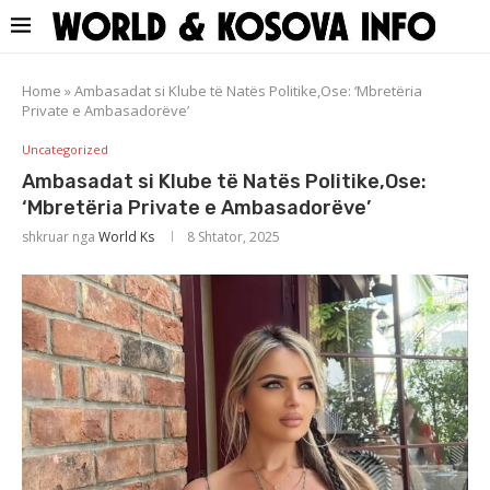
Home
»
Ambasadat si Klube të Natës Politike,Ose: ‘Mbretëria
Private e Ambasadorëve’
Uncategorized
Ambasadat si Klube të Natës Politike,Ose:
‘Mbretëria Private e Ambasadorëve’
shkruar nga
World Ks
8 Shtator, 2025