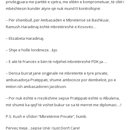
privilegjuara me partitë e vjetra, me elitën e komprometuar, të cilët i
mbështesin kundër atyre që nuk mund t’i kontrollojnë.
– Për shembull, për Ambasadën e Mbretërisë së Bashkuar,
Ramush Haradinaj është mbretëreshë e Kosovës…
– Elizabeta Haradinaj.
– Shije e hollë londineze…kjo.
– E atë të Francës e bën të ndjehet mbretëreshë PDK-ja….
– Derisa burrat janë origjinalë në mbretëritë e tyre private,
ambasadorja Pratippati, shumë ambicioze por dembelicë, po e
imiton ish ambasadoren Jacobson.
– Por nuk është e rrezikshme sepse Pratippati është si Albulena,
më shumë ka qejf të vishet bukur se sa të merret me diplomaci….!
P.S. Kush e sfidon “Mbretërinë Private”, humb.
Përveç meje…sepse Unë: I Just Don’t Care!