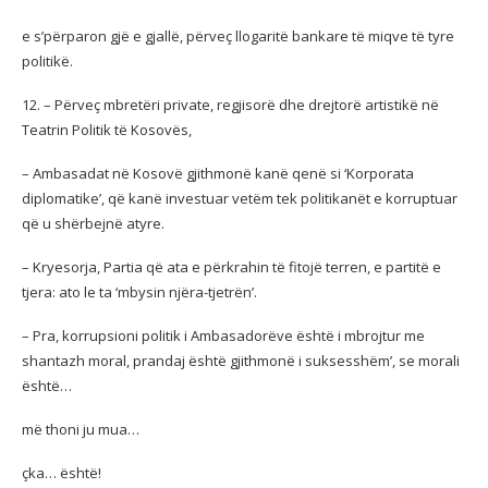
e s’përparon gjë e gjallë, përveç llogaritë bankare të miqve të tyre
politikë.
12. – Përveç mbretëri private, regjisorë dhe drejtorë artistikë në
Teatrin Politik të Kosovës,
– Ambasadat në Kosovë gjithmonë kanë qenë si ‘Korporata
diplomatike’, që kanë investuar vetëm tek politikanët e korruptuar
që u shërbejnë atyre.
– Kryesorja, Partia që ata e përkrahin të fitojë terren, e partitë e
tjera: ato le ta ‘mbysin njëra-tjetrën’.
– Pra, korrupsioni politik i Ambasadorëve është i mbrojtur me
shantazh moral, prandaj është gjithmonë i suksesshëm’, se morali
është…
më thoni ju mua…
çka… është!