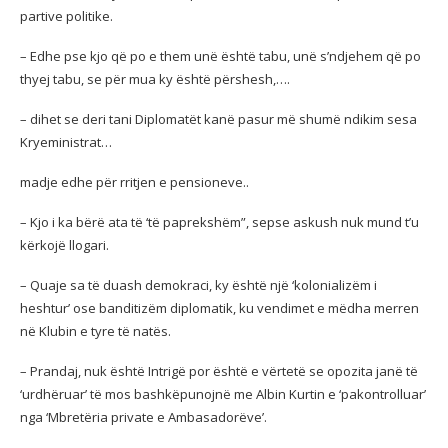
partive politike.
– Edhe pse kjo që po e them unë është tabu, unë s’ndjehem që po
thyej tabu, se për mua ky është përshesh,….
– dihet se deri tani Diplomatët kanë pasur më shumë ndikim sesa
Kryeministrat…
madje edhe për rritjen e pensioneve..
– Kjo i ka bërë ata të ‘të paprekshëm”, sepse askush nuk mund t’u
kërkojë llogari.
– Quaje sa të duash demokraci, ky është një ‘kolonializëm i
heshtur’ ose banditizëm diplomatik, ku vendimet e mëdha merren
në Klubin e tyre të natës.
– Prandaj, nuk është Intrigë por është e vërtetë se opozita janë të
‘urdhëruar’ të mos bashkëpunojnë me Albin Kurtin e ‘pakontrolluar’
nga ‘Mbretëria private e Ambasadorëve’.