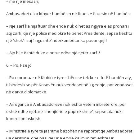
– me një mesazh,
Ambasadori e ka kthyer humbësin në fitues e fituesin në humbës!
– Një zarf ka mjaftuar dhe ende nuk dihet as ngjyra e as pronari i
atij zarfi, që një police mediokre të bëhet Presidente, sepse kështu
një ‘shok’ i saj ‘i ngushtë’ ndërkombëtar ka pasur qejf!
– Ajo bile është duke e pritur edhe një tjetër zarf..!
6. – Po, Pse jo!
– Pa u pranuar në Klubin e tyre s’bën..se tek kur e futë hundën aty,
ti bindesh se për Kosovën nuk vendoset në zgjedhje, por vendoset
në darka diplomatike.
– Arroganca e Ambasadorëve nuk është vetëm mbretërore, por
është edhe njëfarë ‘shenjtërie e paprekshme’, sepse ata nuk i
kontrollon askush.
– Ministritë e tyre të Jashtme bazohen në raportet që Ambasadorët
ua dërgojnë, dhe pasi që Liria e tyre ka imunitet, është Liri