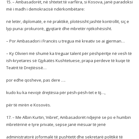
15. – Ambasadorët, në shtetet të varfëra, si Kosova, janë paradoksi
më i madh i demokracisë ndërkombëtare:
në letër, diplomatë, e në praktikë, plotësisht jashtë kontrollit, siç e
lyp puna: prokurorë, gjyqtarë dhe mbretër njëkohësisht.
– Por Ambasadori i Francës u tregua më kreativ se ai gjerman…
– Ky Olivieri më shumë ka treguar talent për pëshpëritje në vesh të
ish-kryetares së Gjykatës Kushtetuese, prapa perdeve të kuqe të
Teatrit të Drejtësisë…
por edhe qosheve, pas dere ….
kudo ku ka nevojë drejtësia për pësh-pësh-tet e tij…,
për të mirën e Kosovës.
17. – Me Albin Kurtin, ‘mbret’, Ambasadorët ndjejnë se po e humbin
mbretërinë e tyre private, sepse janë mësuar të jenë
administratorë joformalë të pushtetit dhe sekretarë politikë të