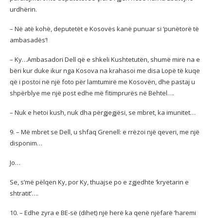
urdhërin.
– Në atë kohë, deputetët e Kosovës kanë punuar si ‘punëtorë të
ambasadës’!
– Ky…Ambasadori Dell që e shkeli Kushtetutën, shumë mirë na e
bëri kur duke ikur nga Kosova na krahasoi me disa Lopë të kuqe
që i postoi në një foto për lamtumirë me Kosovën, dhe pastaj u
shpërblye me një post edhe më fitimprurës në Behtel….
– Nuk e hetoi kush, nuk dha përgjegjësi, se mbret, ka imunitet…
9. – Më mbret se Dell, u shfaq Grenell: e rrëzoi një qeveri, me një
disponim…
Jo…
Se, s’më pëlqen Ky, por Ky, thuajse po e zgjedhte ‘kryetarin e
shtratit’….
10. – Edhe zyra e BE-së (dihet) një herë ka qenë njëfarë ‘haremi