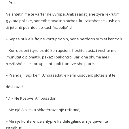
– Pra,
Në shtetin më të varfër në Evropë, Ambasadat janë zyra rekrutimi,
gjykata politike, por edhe tavolina bixhozi ku caktohet se kush do
të jetë në pushtet… e kush ‘napolje’…!
– Sepse nuk e luftojnë korrupcionin, por e përdorin si mjet kontrolli.
– Korrupsioni i tyre është korrupsion i heshtur, asi…i veshur me
imunutet diplomatik, pakëz i pakontrolluar, dhe shumë më i
rrezikshëm se korrupsioni i politikanëve shqiptarë.
– Prandaj…Siç i kemi Ambasadat, e kemi Kosovën: plotësisht të
dështuar!
17. – Në Kosovë, Ambasadori:
– Me një Alo: e ka shkatërruar një reformë;
– Me një konferencë shtypi e ka delegjitimuar një qeveri të
zgjedhur;