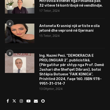
Mitrovica kthehet nga Finlanda pas
32 viteve të kontribojë në vendlindje.
17 Tetor, 2024
2
Antoneta Krasniqi një artiste e cila
jetonë dhe vepronë në Gjermani
15 Tetor, 2024
3
Ing. Nazmi Peci, “DEMOKRACIA E
PROLONGUAR 2”, publicistikë,
(Përgatitur për shtyp nga Prof. Demë
Jashari dhe Shefqet Dibrani), botoi
Shtëpia Botuese “FAIK KONICA”,
Prishtinë 2024, faqe 160. ISBN 978-
9951-31-014-7
13 Dhjetor, 2024