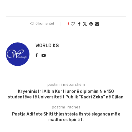
0 komentet
1
WORLD KS
postimi i mëparshëm
Kryeninistri Albin Kurti uronë diplomimiN e 150
studentëve të Universitetit Publik “Kadri Zeka” në Gjilan.
postimi i radhës
Poetja Adifete Shiti thjeshtësia është eleganca më e
madhe e shpirtit.