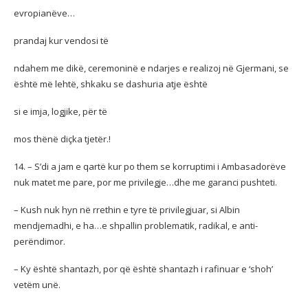
evropianëve…
prandaj kur vendosi të
ndahem me dikë, ceremoninë e ndarjes e realizoj në Gjermani, se
është më lehtë, shkaku se dashuria atje është
si e imja, logjike, për të
mos thënë diçka tjetër.!
14. – S’di a jam e qartë kur po them se korruptimi i Ambasadorëve
nuk matet me pare, por me privilegje…dhe me garanci pushteti.
– Kush nuk hyn në rrethin e tyre të privilegjuar, si Albin
mendjemadhi, e ha…e shpallin problematik, radikal, e anti-
perëndimor.
– Ky është shantazh, por që është shantazh i rafinuar e ‘shoh’
vetëm unë.