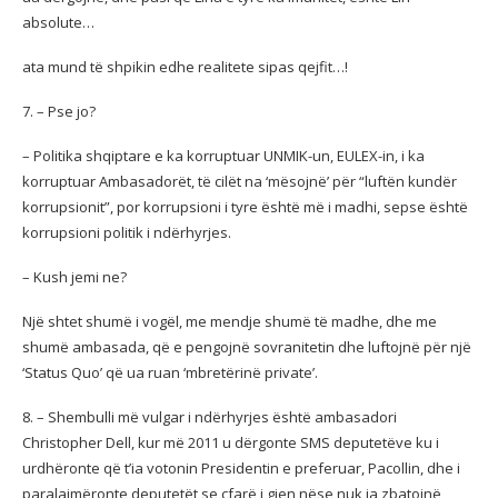
absolute…
ata mund të shpikin edhe realitete sipas qejfit…!
7. – Pse jo?
– Politika shqiptare e ka korruptuar UNMIK-un, EULEX-in, i ka
korruptuar Ambasadorët, të cilët na ‘mësojnë’ për “luftën kundër
korrupsionit”, por korrupsioni i tyre është më i madhi, sepse është
korrupsioni politik i ndërhyrjes.
– Kush jemi ne?
Një shtet shumë i vogël, me mendje shumë të madhe, dhe me
shumë ambasada, që e pengojnë sovranitetin dhe luftojnë për një
‘Status Quo’ që ua ruan ‘mbretërinë private’.
8. – Shembulli më vulgar i ndërhyrjes është ambasadori
Christopher Dell, kur më 2011 u dërgonte SMS deputetëve ku i
urdhëronte që t’ia votonin Presidentin e preferuar, Pacollin, dhe i
paralajmëronte deputetët se çfarë i gjen nëse nuk ia zbatojnë