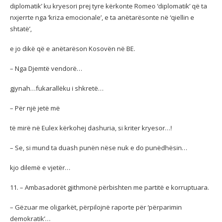
diplomatik’ ku kryesori prej tyre kërkonte Romeo ‘diplomatik’ që ta
nxjerrte nga ‘kriza emocionale’, e ta anëtarësonte në ‘qiellin e
shtatë’,
e jo dikë që e anëtarëson Kosovën në BE.
– Nga Djemtë vendorë…
gjynah…fukarallëku i shkretë…
– Për një jetë më
të mirë në Eulex kërkohej dashuria, si kriter kryesor…!
– Se, si mund ta duash punën nëse nuk e do punëdhësin…
kjo dilemë e vjetër…
11. – Ambasadorët gjithmonë përbishten me partitë e korruptuara.
– Gëzuar me oligarkët, përpilojnë raporte për ‘përparimin
demokratik’…