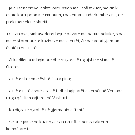
– Jo ai i tenderëve, është korrupsion më i sofistikuar, më cinik,
është korrupcion me imunutet, i paketuar si ndërkombëtar…, që
prek themelet e shtetit.
13. – Anipse, Ambasadorët bëjnë pazare me partitë politike, sipas
meje: si pronarët e kazinove me klientët, Ambasadori gjerman
është njeri i mirë:
– Ai ka dilema ushqimore dhe rrugore të ngjajshme si me të
Ciceros:
– a më e shijshme është flija a pitja;
– a më e mirë është Ura që i lidh shqiptarët e serbët në Veri apo
rruga që i lidh çajtoret në Vushtrri.
– Ka diçka të ngrohtë në gjermanin e ftohtë…
– Se unë jam e ndikuar nga Kanti kur flas për karakteret
kombëtare të