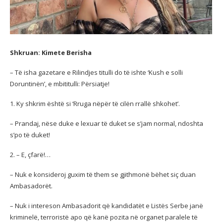
Shkruan: Kimete Berisha
– Të isha gazetare e Rilindjes titulli do të ishte ‘Kush e solli
Doruntinën’, e mbititulli: Përsiatje!
1.
Ky shkrim është si ‘Rruga nëpër të cilën rrallë shkohet’.
– Prandaj, nëse duke e lexuar të duket se s’jam normal, ndoshta
s’po të duket!
2. – E, çfarë!…
– Nuk e konsideroj guxim të them se gjithmonë bëhet siç duan
Ambasadorët.
– Nuk i intereson Ambasadorit që kandidatët e Listës Serbe janë
kriminelë, terroristë apo që kanë pozita në organet paralele të