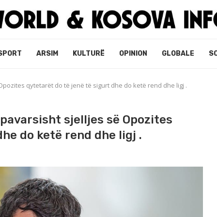
SPORT
ARSIM
KULTURË
OPINION
GLOBALE
S
 Opozites qytetarët do të jenë të sigurt dhe do ketë rend dhe ligj .
 pavarsisht sjelljes së Opozites
he do ketë rend dhe ligj .