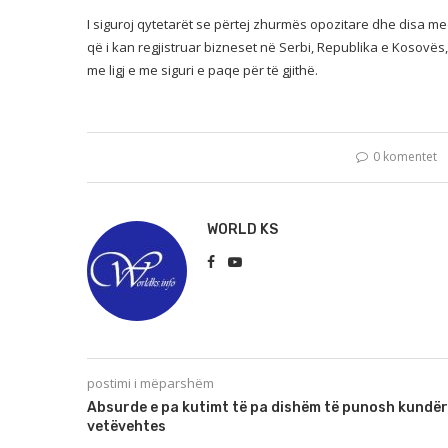
I siguroj qytetarët se përtej zhurmës opozitare dhe disa me
që i kan regjistruar bizneset në Serbi, Republika e Kosov
me ligj e me siguri e paqe për të gjithë.
0 komentet
WORLD KS
postimi i mëparshëm
Absurde e pa kutimt të pa dishëm të punosh kundër
vetëvehtes