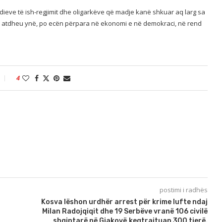
dieve të ish-regjimit dhe oligarkëve që madje kanë shkuar aq larg sa
ës, atdheu ynë, po ecën përpara në ekonomi e në demokraci, në rend
4
postimi i radhës
Kosva lëshon urdhër arrest për krime lufte ndaj
Milan Radojqiqit dhe 19 Serbëve vranë 106 civilë
shqiptarë në Gjakovë,keqtrajtuan 300 tjerë.