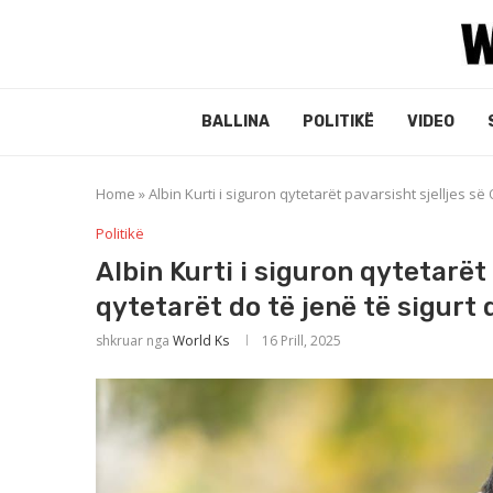
BALLINA
POLITIKË
VIDEO
Home
»
Albin Kurti i siguron qytetarët pavarsisht sjelljes së
Politikë
Albin Kurti i siguron qytetarët
qytetarët do të jenë të sigurt d
shkruar nga
World Ks
16 Prill, 2025