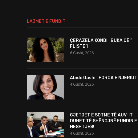
LAJMET E FUNDIT
ÇERAZELA KONDI : BUKA QË ”
FLISTE”!
6 Gusht, 2026
Abide Gashi : FORCA E NJERIUT
4 Gusht, 2026
GJETJET E SOTME TË AUV-IT
DUHET TË SHËNOJNË FUNDIN E
HESHTJES!
4 Gusht, 2026