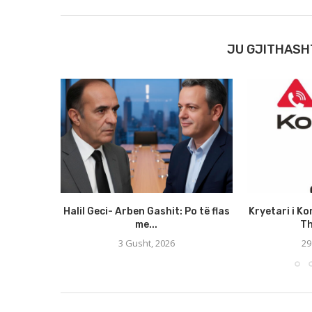
JU GJITHASH
Halil Geci- Arben Gashit: Po të flas
Kryetari i Ko
me...
Th
3 Gusht, 2026
29