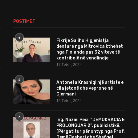
POSTIMET
1
Fikrije Salihu Higjenistja
dentare nga Mitrovica kthehet
nga Finlanda pas 32 viteve të
kontribojë në vendlindje.
17 Tetor, 2024
2
Antoneta Krasniqi një artiste e
cila jetonë dhe vepronë në
Gjermani
15 Tetor, 2024
3
Ing. Nazmi Peci, “DEMOKRACIA E
PROLONGUAR 2”, publicistikë,
(Përgatitur për shtyp nga Prof.
Demë Jashari dhe Shefqet