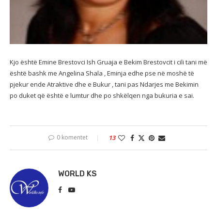
Kjo është Emine Brestovci Ish Gruaja e Bekim Brestovcit i cili tani më
është bashk me Angelina Shala , Eminja edhe pse në moshë të
pjekur ende Atraktive dhe e Bukur , tani pas Ndarjes me Bekimin
po duket që është e lumtur dhe po shkëlqen nga bukuria e sai.
0 komentet
13
WORLD KS