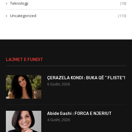
Teknologji
(18)
Uncategorized
(110)
LAJMET E FUNDIT
ÇERAZELA KONDI : BUKA QË ” FLISTE”!
6 Gusht, 2026
Abide Gashi : FORCA E NJERIUT
4 Gusht, 2026