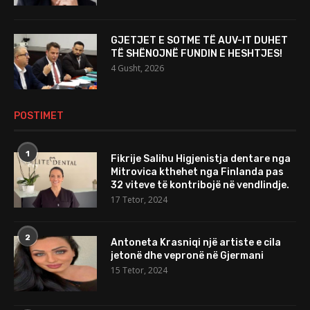
GJETJET E SOTME TË AUV-IT DUHET
TË SHËNOJNË FUNDIN E HESHTJES!
4 Gusht, 2026
POSTIMET
1
Fikrije Salihu Higjenistja dentare nga
Mitrovica kthehet nga Finlanda pas
32 viteve të kontribojë në vendlindje.
17 Tetor, 2024
2
Antoneta Krasniqi një artiste e cila
jetonë dhe vepronë në Gjermani
15 Tetor, 2024