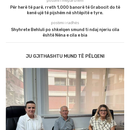
postimi i mëparshëm
Për herë të parë, rreth 1,000 banorë të Grabocit do të
kenë ujë të pijshëm në shtëpitë e tyre.
postimi i radhës
Shyhrete Behluli po shkelqen smund ti ndaj njeriu cila
është Nëna e cila e bia
JU GJITHASHTU MUND TË PËLQENI