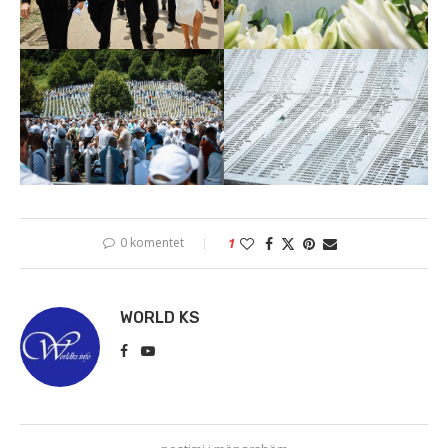
0 komentet
1
WORLD KS