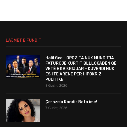
LAJMET E FUNDIT
Halil Geci : OPOZITA NUK MUND T’IA
FATUROJË KURTIT BLLLOKADËN QË
VETË E KA KRIJUAR – KUVENDI NUK
ËSHTË ARENË PËR HIPOKRIZI
POLITIKE
8 Gusht, 2026
Çerazela Kondi : Bota ime!
7 Gusht, 2026