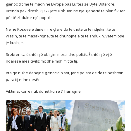
gjenocidit më të madh në Evropë pas Luftës së Dytë Botërore.
Brenda pak ditësh, 8,372 jetë u shuan në një gjenocid të planifikuar
për të zhdukur një popullsi.
Ne në Kosovë e dimë mirë çfarë do të thotë të të ndjekin, të të
vrasin, të të masakrojnë, të të dhunojnë e të të zhdukin, vetëm pse
je kush je.
Srebrenica është një obligim moral dhe politik. Është një vijë
ndarëse mes civilizimit dhe mohimit të tij.
Ata që nuk e dënojnë gjenocidin sot, janë po ata që do të heshtnin
para tij edhe nesër.
Viktimat kurrë nuk duhet kurrë t’i harrojmë.