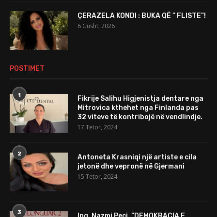
ÇERAZELA KONDI : BUKA QË ” FLISTE”!
6 Gusht, 2026
POSTIMET
1
Fikrije Salihu Higjenistja dentare nga
Mitrovica kthehet nga Finlanda pas
32 viteve të kontribojë në vendlindje.
17 Tetor, 2024
2
Antoneta Krasniqi një artiste e cila
jetonë dhe vepronë në Gjermani
15 Tetor, 2024
3
Ing. Nazmi Peci, “DEMOKRACIA E