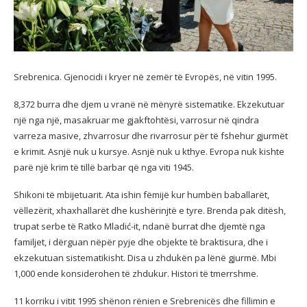
Srebrenica. Gjenocidi i kryer në zemër të Evropës, në vitin 1995.
8,372 burra dhe djem u vranë në mënyrë sistematike. Ekzekutuar
një nga një, masakruar me gjakftohtësi, varrosur në qindra
varreza masive, zhvarrosur dhe rivarrosur për të fshehur gjurmët
e krimit. Asnjë nuk u kursye. Asnjë nuk u kthye. Evropa nuk kishte
parë një krim të tillë barbar që nga viti 1945.
Shikoni të mbijetuarit. Ata ishin fëmijë kur humbën baballarët,
vëllezërit, xhaxhallarët dhe kushërinjtë e tyre. Brenda pak ditësh,
trupat serbe të Ratko Mladić-it, ndanë burrat dhe djemtë nga
familjet, i dërguan nëpër pyje dhe objekte të braktisura, dhe i
ekzekutuan sistematikisht. Disa u zhdukën pa lënë gjurmë. Mbi
1,000 ende konsiderohen të zhdukur. Histori të tmerrshme.
11 korriku i vitit 1995 shënon rënien e Srebrenicës dhe fillimin e