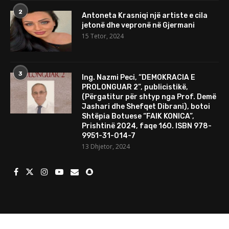
2
Antoneta Krasniqi një artiste e cila
jetonë dhe vepronë në Gjermani
15 Tetor, 2024
3
Ing. Nazmi Peci, “DEMOKRACIA E
PROLONGUAR 2”, publicistikë,
(Përgatitur për shtyp nga Prof. Demë
Jashari dhe Shefqet Dibrani), botoi
Shtëpia Botuese “FAIK KONICA”,
Prishtinë 2024, faqe 160. ISBN 978-
9951-31-014-7
13 Dhjetor, 2024
© 2024 Të gjitha të drejtat e rezervuara. Mundesuar nga
Porositweb.com