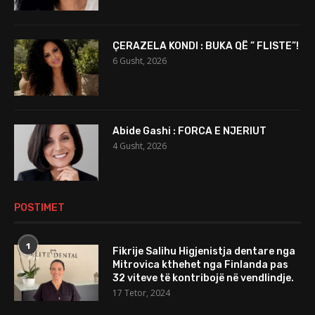
ÇERAZELA KONDI : BUKA QË ” FLISTE”!
6 Gusht, 2026
Abide Gashi : FORCA E NJERIUT
4 Gusht, 2026
POSTIMET
1
Fikrije Salihu Higjenistja dentare nga
Mitrovica kthehet nga Finlanda pas
32 viteve të kontribojë në vendlindje.
17 Tetor, 2024