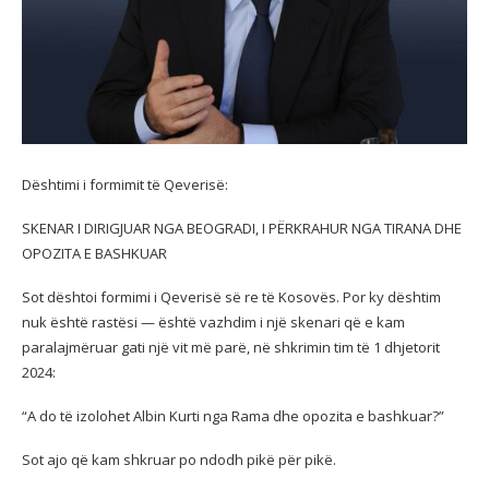
Dështimi i formimit të Qeverisë:
SKENAR I DIRIGJUAR NGA BEOGRADI, I PËRKRAHUR NGA TIRANA DHE
OPOZITA E BASHKUAR
Sot dështoi formimi i Qeverisë së re të Kosovës. Por ky dështim
nuk është rastësi — është vazhdim i një skenari që e kam
paralajmëruar gati një vit më parë, në shkrimin tim të 1 dhjetorit
2024:
“A
do të izolohet Albin Kurti nga Rama dhe opozita e bashkuar?”
Sot ajo që kam shkruar po ndodh pikë për pikë.