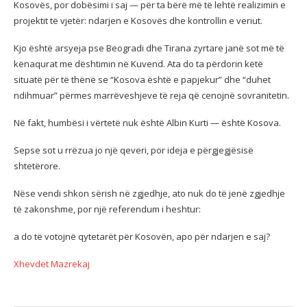
Kosovës, por dobësimi i saj — për ta bërë më të lehtë realizimin e
projektit të vjetër: ndarjen e Kosovës dhe kontrollin e veriut.
Kjo është arsyeja pse Beogradi dhe Tirana zyrtare janë sot më të
kënaqurat me dështimin në Kuvend. Ata do ta përdorin këtë
situatë për të thënë se “Kosova është e papjekur” dhe “duhet
ndihmuar” përmes marrëveshjeve të reja që cenojnë sovranitetin.
Në fakt, humbësi i vërtetë nuk është Albin Kurti — është Kosova.
Sepse sot u rrëzua jo një qeveri, por ideja e përgjegjësisë
shtetërore.
Nëse vendi shkon sërish në zgjedhje, ato nuk do të jenë zgjedhje
të zakonshme, por një referendum i heshtur:
a do të votojnë qytetarët për Kosovën, apo për ndarjen e saj?
Xhevdet Mazrekaj