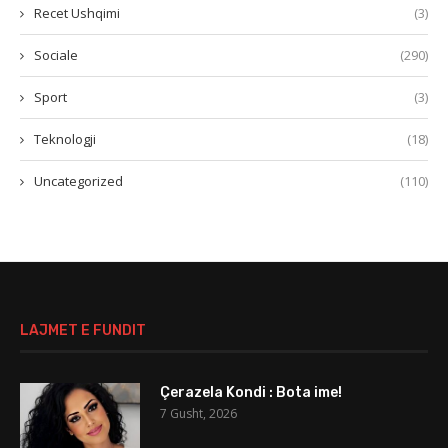
Recet Ushqimi
(3)
Sociale
(290)
Sport
(3)
Teknologji
(18)
Uncategorized
(110)
LAJMET E FUNDIT
Çerazela Kondi : Bota ime!
7 Gusht, 2026