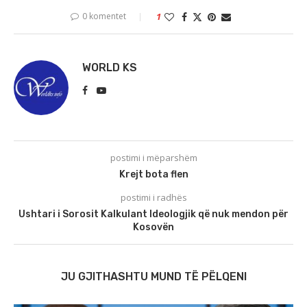
0 komentet
1
WORLD KS
postimi i mëparshëm
Krejt bota flen
postimi i radhës
Ushtari i Sorosit Kalkulant Ideologjik që nuk mendon për
Kosovën
JU GJITHASHTU MUND TË PËLQENI