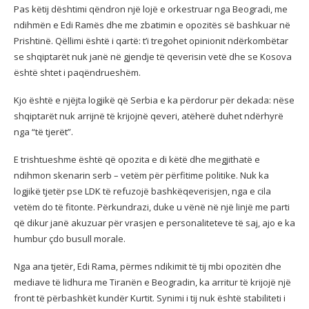
Pas këtij dështimi qëndron një lojë e orkestruar nga Beogradi, me
ndihmën e Edi Ramës dhe me zbatimin e opozitës së bashkuar në
Prishtinë. Qëllimi është i qartë: t’i tregohet opinionit ndërkombëtar
se shqiptarët nuk janë në gjendje të qeverisin vetë dhe se Kosova
është shtet i paqëndrueshëm.
Kjo është e njëjta logjikë që Serbia e ka përdorur për dekada: nëse
shqiptarët nuk arrijnë të krijojnë qeveri, atëherë duhet ndërhyrë
nga “të tjerët”.
E trishtueshme është që opozita e di këtë dhe megjithatë e
ndihmon skenarin serb – vetëm për përfitime politike. Nuk ka
logjikë tjetër pse LDK të refuzojë bashkëqeverisjen, nga e cila
vetëm do të fitonte. Përkundrazi, duke u vënë në një linjë me parti
që dikur janë akuzuar për vrasjen e personaliteteve të saj, ajo e ka
humbur çdo busull morale.
Nga ana tjetër, Edi Rama, përmes ndikimit të tij mbi opozitën dhe
mediave të lidhura me Tiranën e Beogradin, ka arritur të krijojë një
front të përbashkët kundër Kurtit. Synimi i tij nuk është stabiliteti i