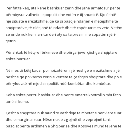
Për fat të keq, ata kanë bashkuar zërin dhe janë armatosur për të
përmbysur vullnetin e popullit dhe votën e tij shumicë. Kjo është
një situatë e rrezikshme, që ka si pasojë ndarjen e mëtejshme të
shqiptarëve, të cilët janë të ndarë dhe të copëtuar mes vete. Vetëm
se ende nuk kemi arritur deri aty sa ta presim me sopatën njëri-
tjetrin.
Për shkak të këtyre fërkimeve dhe përçarjeve, çështja shqiptare
është harruar.
Në mes të këtij kaosi, po mbizotëron një heshtje e rrezikshme, një
heshtje që po varros zërin e vërtetë të çështjes shqiptare dhe po e
bërrylos atë në mjedisin politik ndërkombëtar dhe kombëtar.
Koha është për t’u bashkuar dhe për të rimarrë kontrollin mbi fatin
tonë si komb.
Çështja shqiptare nuk mund të vazhdojë të mbetet e nënvlerësuar
dhe e margjinalizuar. Nëse nuk e zgjojmë dhe veprojmë tani,
pasojat për të ardhmen e Shqipërisë dhe Kosovës mund të jenë të