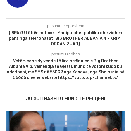
postimi i mëparshëm
( SPAKU të bën hetime… Manipulohet publiku dhe vidhen
para nga telefonatat. BIG BROTHER ALBANIA 4 – KRIM I
ORGANIZUAR)
postimi i radhës
Vetëm edhe dy vende të lira në finalen e Big Brother
Albania Vip, vëmendja te Gjesti, mund të votoni kudo ku
ndodheni, me SMS në 55099 nga Kosova, nga Shqipëria në
56666 dhe në website https://voto.top-channel.tv/
JU GJITHASHTU MUND TË PËLQENI