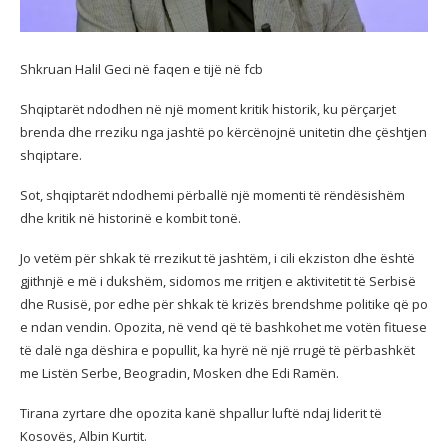
Shkruan Halil Geci në faqen e tijë në fcb
Shqiptarët ndodhen në një moment kritik historik, ku përçarjet
brenda dhe rreziku nga jashtë po kërcënojnë unitetin dhe çështjen
shqiptare.
Sot, shqiptarët ndodhemi përballë një momenti të rëndësishëm
dhe kritik në historinë e kombit tonë.
Jo
vetëm për shkak të rrezikut të jashtëm, i cili ekziston dhe është
gjithnjë e më i dukshëm, sidomos me rritjen e aktivitetit të Serbisë
dhe Rusisë, por edhe për shkak të krizës brendshme politike që po
e ndan vendin. Opozita, në vend që të bashkohet me votën fituese
të dalë nga dëshira e popullit, ka hyrë në një rrugë të përbashkët
me Listën Serbe, Beogradin, Mosken dhe Edi Ramën.
Tirana zyrtare dhe opozita kanë shpallur luftë ndaj liderit të
Kosovës, Albin Kurtit.