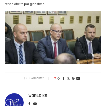
rënda dhe të pazgjidhshme.
0 komentet
3
WORLD KS