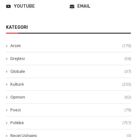
YOUTUBE
EMAIL
KATEGORI
Arsim
(170)
Drejtësi
(56)
Globale
(37)
Kulturë
(233)
Opinion
(62)
Poezi
(79)
Politikë
(757)
Recet Ushqimi
(3)