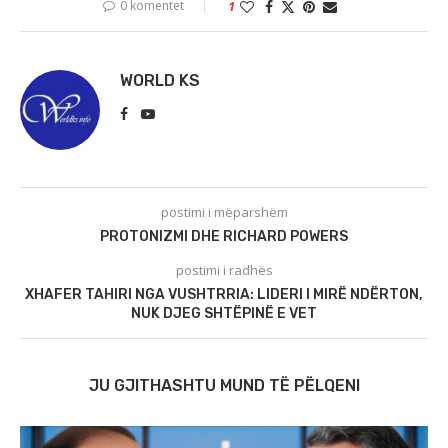
0 komentet
1
WORLD KS
postimi i mëparshëm
PROTONIZMI DHE RICHARD POWERS
postimi i radhës
XHAFER TAHIRI NGA VUSHTRRIA: LIDERI I MIRË NDËRTON,
NUK DJEG SHTËPINË E VET
JU GJITHASHTU MUND TË PËLQENI