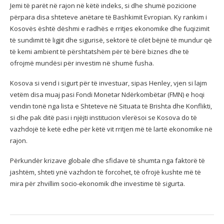
Jemi të parët në rajon në këtë indeks, si dhe shumë pozicione
përpara disa shteteve anëtare të Bashkimit Evropian. Ky rankim i
Kosovës është dëshmi e radhës e rritjes ekonomike dhe fuqizimit
të sundimit të ligjit dhe sigurisë, sektorë të cilët bëjnë të mundur që
të kemi ambient të përshtatshëm për të bërë biznes dhe të
ofrojmë mundësi për investim në shumë fusha.
Kosova si vend i sigurt për të investuar, sipas Henley, vjen si lajm
vetëm disa muaj pasi Fondi Monetar Ndërkombëtar (FMN) e hoqi
vendin tonë nga lista e Shteteve në Situata të Brishta dhe Konflikti,
si dhe pak ditë pasi i njëjti institucion vlerësoi se Kosova do të
vazhdojë të ketë edhe për këtë vit rritjen më të lartë ekonomike në
rajon.
Përkundër krizave globale dhe sfidave të shumta nga faktorë të
jashtëm, shteti ynë vazhdon të forcohet, të ofrojë kushte më të
mira për zhvillim socio-ekonomik dhe investime të sigurta.