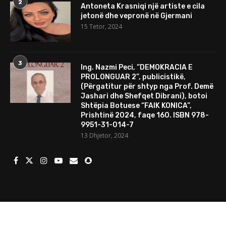
2
Antoneta Krasniqi një artiste e cila
jetonë dhe vepronë në Gjermani
15 Tetor, 2024
3
Ing. Nazmi Peci, “DEMOKRACIA E
PROLONGUAR 2”, publicistikë,
(Përgatitur për shtyp nga Prof. Demë
Jashari dhe Shefqet Dibrani), botoi
Shtëpia Botuese “FAIK KONICA”,
Prishtinë 2024, faqe 160. ISBN 978-
9951-31-014-7
13 Dhjetor, 2024
© 2024 Të gjitha të drejtat e rezervuara. Mundesuar nga
Porositweb.com