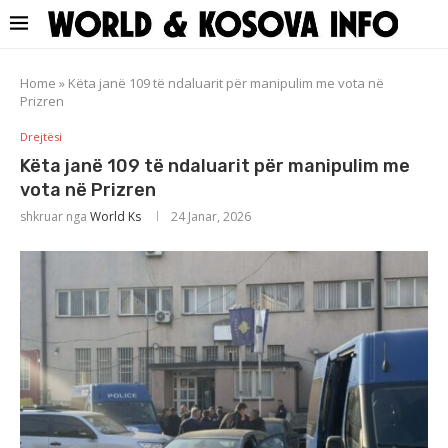
Home
»
Këta janë 109 të ndaluarit për manipulim me vota në
Prizren
Drejtësi
Këta janë 109 të ndaluarit për manipulim me
vota në Prizren
shkruar nga
World Ks
24 Janar, 2026