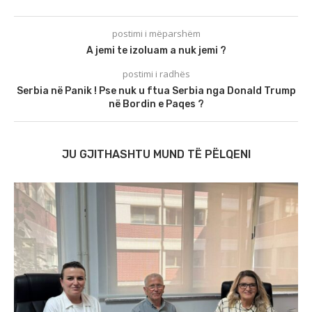
postimi i mëparshëm
A jemi te izoluam a nuk jemi ?
postimi i radhës
Serbia në Panik ! Pse nuk u ftua Serbia nga Donald Trump
në Bordin e Paqes ?
JU GJITHASHTU MUND TË PËLQENI