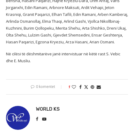
Berisha, Hasani Paqarizi, Hajrie Kryeziu-Dara, Urim Arifaj, Varis
Jorganxhi, Edin Ramani, Arbnore Maksuti, Ardit Vehapi, Jeton
Krasniqi, Granit Paqarizi, Elhan Tafili, Edin Ramani, Arben Kamberaj,
Arlinda Osmanollaj, Elma Thaqi, Arlind Gashi, Vjollca Nikollbinaj-
Kuzhnini, Burim Qollopeku, Merita Shehu, Arta Shishko, Dreni Ukaj,
Olta Shehu, Lulzim Gashi, Gjevdet Shemsedini, Ensar Geshtenja,
Hasan Paqarizi, Egzona Kryeziu, Arza Hasani, Arian Osmani.
Në cilësi të dëshmitarëve janë intervistuar në këtë rast S. Vebic
dhe E. Musliu.
0 komentet
1
WORLD KS