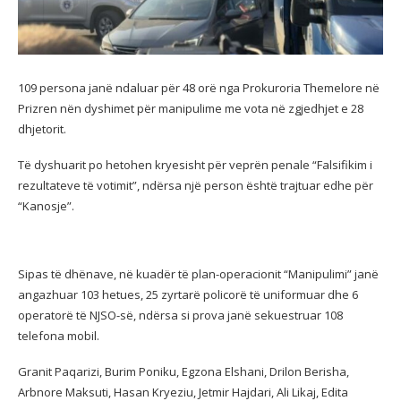
109 persona janë ndaluar për 48 orë nga Prokuroria Themelore në
Prizren nën dyshimet për manipulime me vota në zgjedhjet e 28
dhjetorit.
Të dyshuarit po hetohen kryesisht për veprën penale “Falsifikim i
rezultateve të votimit”, ndërsa një person është trajtuar edhe për
“Kanosje”.
Sipas të dhënave, në kuadër të plan-operacionit “Manipulimi” janë
angazhuar 103 hetues, 25 zyrtarë policorë të uniformuar dhe 6
operatorë të NJSO-së, ndërsa si prova janë sekuestruar 108
telefona mobil.
Granit Paqarizi, Burim Poniku, Egzona Elshani, Drilon Berisha,
Arbnore Maksuti, Hasan Kryeziu, Jetmir Hajdari, Ali Likaj, Edita