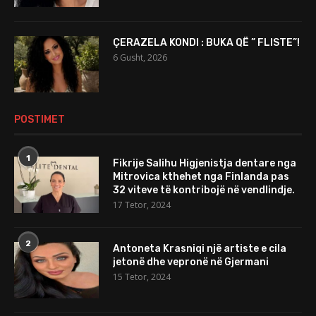
ÇERAZELA KONDI : BUKA QË ” FLISTE”!
6 Gusht, 2026
POSTIMET
1
Fikrije Salihu Higjenistja dentare nga
Mitrovica kthehet nga Finlanda pas
32 viteve të kontribojë në vendlindje.
17 Tetor, 2024
2
Antoneta Krasniqi një artiste e cila
jetonë dhe vepronë në Gjermani
15 Tetor, 2024