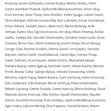
Krasniqi, Burim Qollopeku, Demet Kaçka, Merita Shehu, Afrim
Gashi, Bashkim Xhabali, Vjollca Nikollbinaj-Kuzhnini, Dreni Ukaj,
Ercin Kervan, Elma Thaqi, Arta Shishko, Votim Gjugja, Lulzim Gashi,
Fitore Bahtjari, Arlinda Osmanollaj, Nuri Luboteni, Ensar Geshtenja,
Erma Shkurti, Taulant Skoro, Alket Vorfi, Blerta Bislimaj, Ardit
Vehapi, Ramiz Uka, Egzona Kryeziu, Art Ukaj, Alban Xhemaj, Rufan
Llutfiu, Sadrija Dili, Gjevdet Shemsedini, Qendrim Islami Look, Arian
Osmani, Ilknur Haci, Arben Kamberaj, Durim Shala, Elison Muqaj,
Cengiz Subi, Rashim Dzaferi, Edona Gashi, Lot Kyqyku, Senada
Bajrami, Arlind Gashi, Sead Maksuti, Sanel Alija, Sumea Thaqi,
Samir Selmani, Arza Hasani, Arjeta Shehu, Muhamed Jakupi,
Flandra Bytyqi, Astrit Ajgeraj, Nashide Gashi, Vildan Basha, Mentor
Ponik, Bestar Salla, Sabrije Bytyqi, Arlinda Osmanollaj, Vehbi
Berisha, Hajrie Papaj, Bekim Basha, Gani Germizaj, Aulon Krasniqi,
Edis Sylejmani, Edin Ramani, Berat Seferçaj, Flutura Ramadani,
Milaim Sajranaj, Fatime Dadale, Samir Hamzaj, Blerta Bislimaj, Sead
Maksuti, Burim Krasniqi, Olta Shehu, Fejsall Shemsedini, Alaudin
Demiri, Kushtrim Krasniqi, Pren Qollaku, Vjollca Nikollbinaj-Kuzhnini,
Agon Daka, Labinot Memaj, Elsa Paqarizi, Samel Birdaini, Bekim