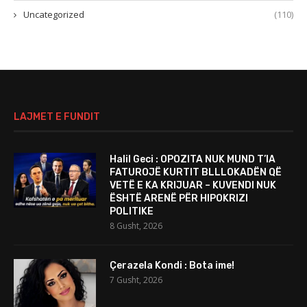
Uncategorized
(110)
LAJMET E FUNDIT
Halil Geci : OPOZITA NUK MUND T’IA
FATUROJË KURTIT BLLLOKADËN QË
VETË E KA KRIJUAR – KUVENDI NUK
ËSHTË ARENË PËR HIPOKRIZI
POLITIKE
8 Gusht, 2026
Çerazela Kondi : Bota ime!
7 Gusht, 2026