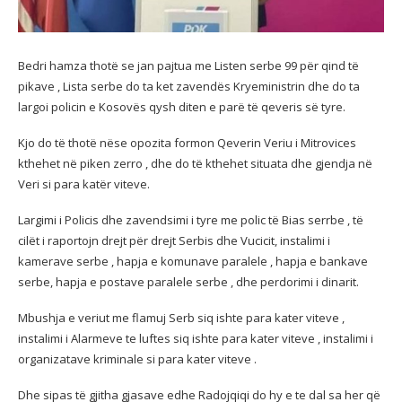
Bedri hamza thotë se jan pajtua me Listen serbe 99 për qind të
pikave , Lista serbe do ta ket zavendës Kryeministrin dhe do ta
largoi policin e Kosovës qysh diten e parë të qeveris së tyre.
Kjo do të thotë nëse opozita formon Qeverin Veriu i Mitrovices
kthehet në piken zerro , dhe do të kthehet situata dhe gjendja në
Veri si para katër viteve.
Largimi i Policis dhe zavendsimi i tyre me polic të Bias serrbe , të
cilët i raportojn drejt për drejt Serbis dhe Vucicit, instalimi i
kamerave serbe , hapja e komunave paralele , hapja e bankave
serbe, hapja e postave paralele serbe , dhe perdorimi i dinarit.
Mbushja e veriut me flamuj Serb siq ishte para kater viteve ,
instalimi i Alarmeve te luftes siq ishte para kater viteve , instalimi i
organizatave kriminale si para kater viteve .
Dhe sipas të gjitha gjasave edhe Radojqiqi do hy e te dal sa her që