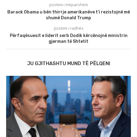
postimi i mëparshëm
Barack Obama u bën thirrje amerikanëve t’i rezistojnë më
shumë Donald Trump
postimi i radhës
Përfaqësuesit e liderit serb Dodik kërcënojnë ministrin
gjerman të Shtetit
JU GJITHASHTU MUND TË PËLQENI