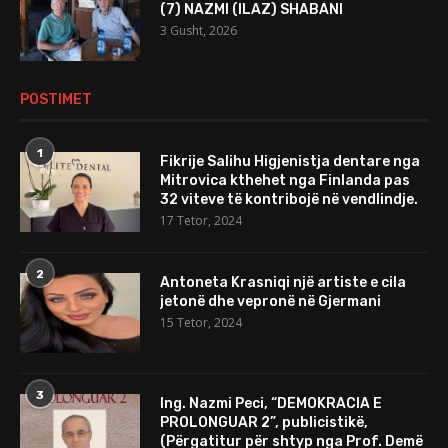
(7) NAZMI (ILAZ) SHABANI
3 Gusht, 2026
POSTIMET
1
Fikrije Salihu Higjenistja dentare nga
Mitrovica kthehet nga Finlanda pas
32 viteve të kontribojë në vendlindje.
17 Tetor, 2024
2
Antoneta Krasniqi një artiste e cila
jetonë dhe vepronë në Gjermani
15 Tetor, 2024
3
Ing. Nazmi Peci, “DEMOKRACIA E
PROLONGUAR 2”, publicistikë,
(Përgatitur për shtyp nga Prof. Demë