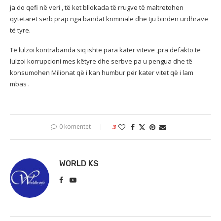
ja do qefi në veri , të ket bllokada të rrugve të maltretohen
qytetarët serb prap nga bandat kriminale dhe tju binden urdhrave
të tyre.
Të lulzoi kontrabanda siq ishte para kater viteve ,pra defakto të
lulzoi korrupcioni mes këtyre dhe serbve pa u pengua dhe të
konsumohen Milionat që i kan humbur për kater vitet që i lam
mbas .
0 komentet
3
WORLD KS