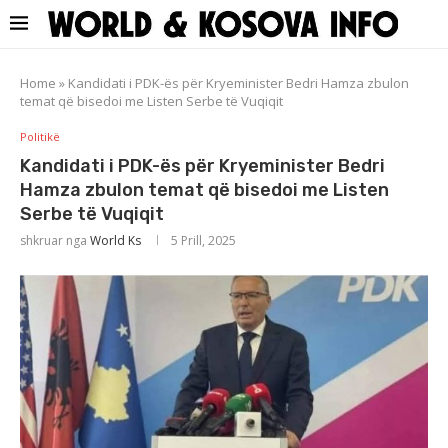
Home
»
Kandidati i PDK-ës për Kryeminister Bedri Hamza zbulon
temat që bisedoi me Listen Serbe të Vuqiqit
Politikë
Kandidati i PDK-ës për Kryeminister Bedri
Hamza zbulon temat që bisedoi me Listen
Serbe të Vuqiqit
shkruar nga
World Ks
5 Prill, 2025