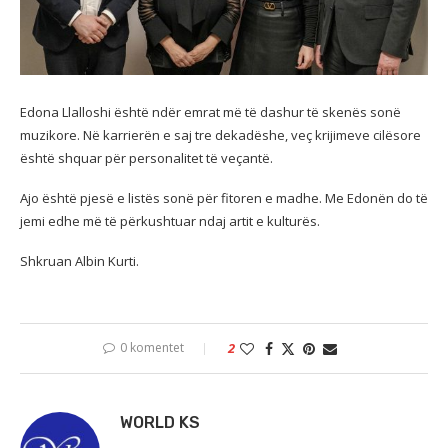
Edona Llalloshi është ndër emrat më të dashur të skenës sonë
muzikore. Në karrierën e saj tre dekadëshe, veç krijimeve cilësore
është shquar për personalitet të veçantë.
Ajo është pjesë e listës sonë për fitoren e madhe. Me Edonën do të
jemi edhe më të përkushtuar ndaj artit e kulturës.
Shkruan Albin Kurti.
0 komentet
2
WORLD KS