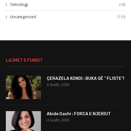
Teknologji
(18)
Uncategorized
(110)
LAJMET E FUNDIT
ÇERAZELA KONDI : BUKA QË ” FLISTE”!
6 Gusht, 2026
Abide Gashi : FORCA E NJERIUT
4 Gusht, 2026