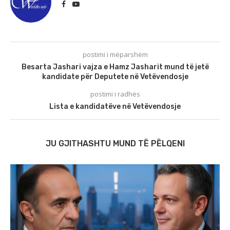
postimi i mëparshëm
Besarta Jashari vajza e Hamz Jasharit mund të jetë
kandidate për Deputete në Vetëvendosje
postimi i radhës
Lista e kandidatëve në Vetëvendosje
JU GJITHASHTU MUND TË PËLQENI