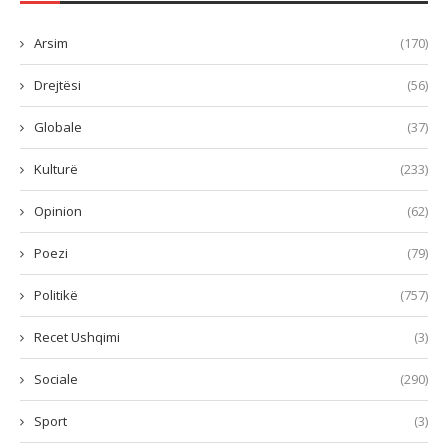
Arsim
(170)
Drejtësi
(56)
Globale
(37)
Kulturë
(233)
Opinion
(62)
Poezi
(79)
Politikë
(757)
Recet Ushqimi
(3)
Sociale
(290)
Sport
(3)