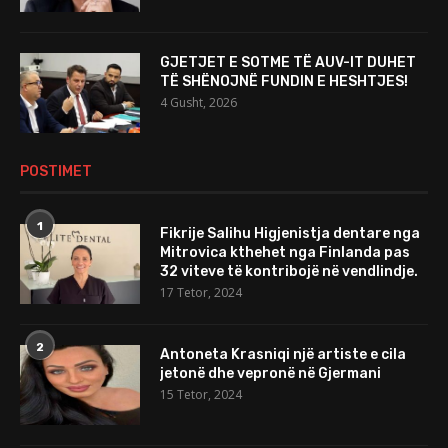
GJETJET E SOTME TË AUV-IT DUHET
TË SHËNOJNË FUNDIN E HESHTJES!
4 Gusht, 2026
POSTIMET
1
Fikrije Salihu Higjenistja dentare nga
Mitrovica kthehet nga Finlanda pas
32 viteve të kontribojë në vendlindje.
17 Tetor, 2024
2
Antoneta Krasniqi një artiste e cila
jetonë dhe vepronë në Gjermani
15 Tetor, 2024