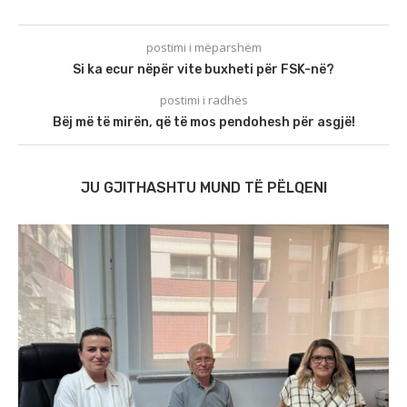
postimi i mëparshëm
Si ka ecur nëpër vite buxheti për FSK-në?
postimi i radhës
Bëj më të mirën, që të mos pendohesh për asgjë!
JU GJITHASHTU MUND TË PËLQENI