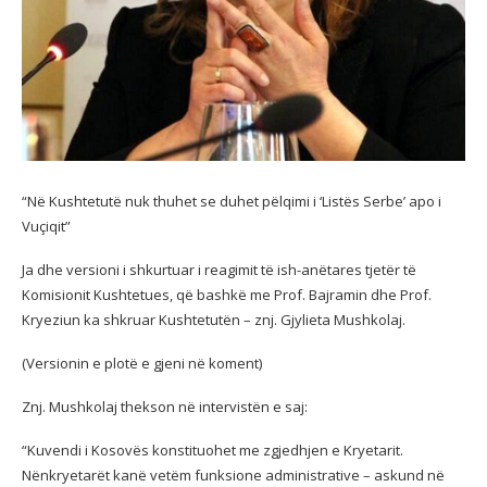
“Në Kushtetutë nuk thuhet se duhet pëlqimi i ‘Listës Serbe’ apo i
Vuçiqit”
Ja dhe versioni i shkurtuar i reagimit të ish-anëtares tjetër të
Komisionit Kushtetues, që bashkë me Prof. Bajramin dhe Prof.
Kryeziun ka shkruar Kushtetutën – znj. Gjylieta Mushkolaj.
(Versionin e plotë e gjeni në koment)
Znj. Mushkolaj thekson në intervistën e saj:
“Kuvendi i Kosovës konstituohet me zgjedhjen e Kryetarit.
Nënkryetarët kanë vetëm funksione administrative – askund në