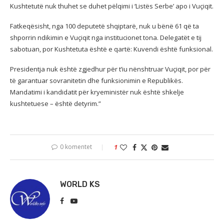
Kushtetutë nuk thuhet se duhet pëlqimi i ‘Listës Serbe’ apo i Vuçiqit.
Fatkeqësisht, nga 100 deputetë shqiptarë, nuk u bënë 61 që ta
shporrin ndikimin e Vuçiqit nga institucionet tona. Delegatët e tij
sabotuan, por Kushtetuta është e qartë: Kuvendi është funksional.
Presidentja nuk është zgjedhur për t’iu nënshtruar Vuçiqit, por për
të garantuar sovranitetin dhe funksionimin e Republikës.
Mandatimi i kandidatit për kryeministër nuk është shkelje
kushtetuese – është detyrim.”
0 komentet
1
WORLD KS