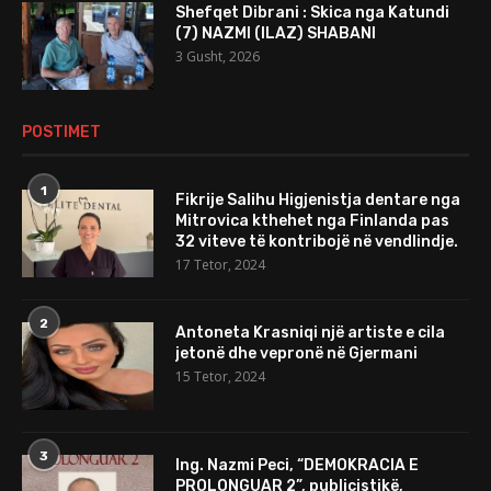
Shefqet Dibrani : Skica nga Katundi
(7) NAZMI (ILAZ) SHABANI
3 Gusht, 2026
POSTIMET
1
Fikrije Salihu Higjenistja dentare nga
Mitrovica kthehet nga Finlanda pas
32 viteve të kontribojë në vendlindje.
17 Tetor, 2024
2
Antoneta Krasniqi një artiste e cila
jetonë dhe vepronë në Gjermani
15 Tetor, 2024
3
Ing. Nazmi Peci, “DEMOKRACIA E
PROLONGUAR 2”, publicistikë,