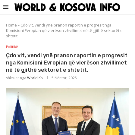
Home
»
Çdo vit, vendi ynë pranon raportin e progresit nga
Komisioni Evropian që vlerëson zhvillimet në të gjithë sektorët e
shtetit.
Politikë
Çdo vit, vendi ynë pranon raportin e progresit
nga Komisioni Evropian që vlerëson zhvillimet
në të gjithë sektorët e shtetit.
shkruar nga
World Ks
5 Nëntor, 2025