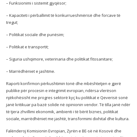
– Funksionimi i sistemit gjyqësor;
– Kapaciteti i përballimit të konkurrueshmërisë dhe forcave të
tregut;
– Politikat sociale dhe punësim;
– Politikat e transportit;
– Siguria ushqimore, veterinaria dhe politikat fitosanitare;
– Marrëdhëniet e jashtme.
Raporti konfirmon përkushtimin tonë dhe mbështetjen e gjerë
publike për procesin e integrimit evropian, ndërsa vlerëson
njëkohësisht me progres sektorë kyç ku politikat e Qeverisë sonë
janë kritikuar pa bazë solide në opinionin vendor. Të tilla janë ndër
të tjera zhvillimi ekonomik, ambienti i të bërit biznes, politikat
sociale, marrëdhëniet me jashtë, transformimi dixhital dhe kultura.
Falënderoj Komisionin Evropian, Zyrën e BE-së në Kosovë dhe