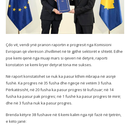
Çdo vit, vendi ynë pranon raportin e progresit nga Komisioni
Evropian që vlerëson zhvillimet në të gjithë sektorët e shtetit. Edhe
pse kemi qenë nga muaji mars si
qeveri në detyrë, raporti
konstaton se kemi kryer detyrat tona me sukses.
Në raport konstatohet se nuk ka pasur kthim mbrapa në asnjë
fushë. Ka progres në 35 fusha dhe ngecje në vetëm 3 fusha.
Përkatësisht, në 20 fusha ka pasur progres të kufizuar; në 14
fusha ka pasur pak progres; në 1 fushë ka pasur progres të mirë;
dhe në 3 fusha nuk ka pasur progres.
Brenda këtyre 38 fushave në 6 kemi kalim nga një fazë në tjetrën,
e këto janë: