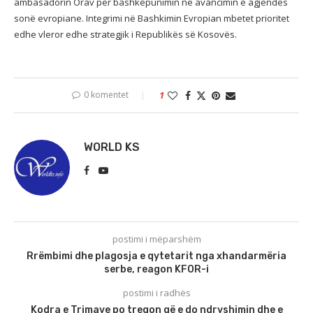
ambasadorin Orav për bashkëpunimin në avancimin e agjendës
sonë evropiane. Integrimi në Bashkimin Evropian mbetet prioritet
edhe vleror edhe strategjik i Republikës së Kosovës.
0 komentet
1
WORLD KS
postimi i mëparshëm
Rrëmbimi dhe plagosja e qytetarit nga xhandarmëria
serbe, reagon KFOR-i
postimi i radhës
Kodra e Trimave po tregon që e do ndryshimin dhe e