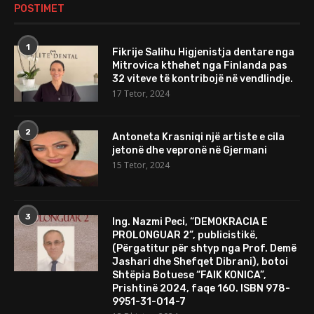
POSTIMET
1
Fikrije Salihu Higjenistja dentare nga
Mitrovica kthehet nga Finlanda pas
32 viteve të kontribojë në vendlindje.
17 Tetor, 2024
2
Antoneta Krasniqi një artiste e cila
jetonë dhe vepronë në Gjermani
15 Tetor, 2024
3
Ing. Nazmi Peci, “DEMOKRACIA E
PROLONGUAR 2”, publicistikë,
(Përgatitur për shtyp nga Prof. Demë
Jashari dhe Shefqet Dibrani), botoi
Shtëpia Botuese “FAIK KONICA”,
Prishtinë 2024, faqe 160. ISBN 978-
9951-31-014-7